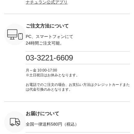
ナチュラン公式アプリ
Noisettes
てくださいね。
■【慶弔両用】大切
からどうぞ 「ナチュ
からどうぞ 「ナ
・Chloe [
#lifewear #fashion
な日のボウタイAラ
ラン」で 注文番号や
ラン」で 
：EMW-
#natulan #今日のコ
インワンピース
商品名を検索してみ
商品名を
------
ーデ #コーディネー
¥18,700（税込） [
てくださいね。
てくだ
--------
ト #ファッション #
注文番号：KOA-
#lifewear #fashion
#lifewear
ご注文方法について
-----------
ナチュラル #日々の
252W-22369 ] -------
#natulan #今日のコ
#natula
がま口
暮らし #暮らしを楽
---------------------- ▶️
ーデ #コーディネー
ーデ #コ
ォレット
しむ #シンプルライ
お買い物は写真のタ
ト #ファッション #
ト #ファ
PC、スマートフォンにて
0（税込） ・
フ #シンプルコーデ
グをタップ またはプ
ナチュラル #日々の
ナチュラル
24時間ご注文可能。
 ・ブルー
#大人女子 #ワンピ
ロフィール
暮らし #暮らしを楽
暮らし #
・ミモザイ
ース #ピンタック #
（@natulan_official）
しむ #シンプルライ
しむ #シ
シルエット
涼やか素材 #夏ワン
からどうぞ 「ナチュ
フ #シンプルコーデ
フ #シン
03-3221-6609
 注文番号：
ピ #夏コーデ
ラン」で 注文番号や
#大人女子 #スカー
#大人女子 
-31607 ]
#andyarn #アンドヤ
商品名を検索してみ
ト #フレアスカート
シャツコー
ミニウォレ
ーン #オリジナルブ
てくださいね。
#チェック柄 #ター
ルシャツ 
月～金 10:00-17:00
790（税込）
ランド #natulan #ナ
#lifewear #fashion
タンチェック #秋色
シャツ #
※土日祝日はお休みとなります。
号：NCO-
チュラン
#natulan #今日のコ
#夏コーデ #Lintu
ャツコーデ
] ■ラテ
#natulan_official.
ーデ #コーディネー
Laulu #リントゥラウ
デ #HEAV
お電話でのご注文の場合、お支払い方法はクレジットカードまた
トート
ト #ファッション #
ル #オリジナルブラ
ブンリー #natulan #
は代金引換のみとなります。
0（税込） [
ナチュラル #日々の
ンド #natulan #ナチ
ナチ
：NCO-
暮らし #暮らしを楽
ュラン
#natulan_of
] ■キー
しむ #シンプルライ
#natulan_official.
,970（税
フ #シンプルコーデ
注文番号：
#大人女子 #フォー
お届けについて
00150 ] -
マル #ブラックフォ
------------
ーマル #ジャケット
全国一律送料580円（税込）
#ワンピース #冠婚
タップ ま
葬祭 #Luunamiu #ル