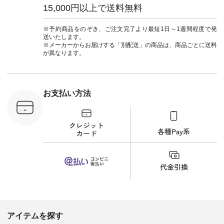
フィール
ウナミウ #オリジナ
15,000円以上で送料無料
_official）
ルブランド #natulan
チュ
#ナチュラン
注文番号や
#natulan_official.
※予約商品をのぞき、ご注文完了より最短1日～1週間程度で発
検索してみ
送いたします。
さいね。
※メーカーからお届けする「別配送」の商品は、商品ごとに送料
 #fashion
が異なります。
n #今日のコ
ーディネー
ッション #
 #日々の
暮らしを楽
お支払い方法
ンプルライ
プルコーデ
#猫 #猫グ
界猫の日 #
財布 #ポー
カップ #猫
松尾ミユキ
o #アオネコ
n #ナチュラ
official.
アイテムを探す