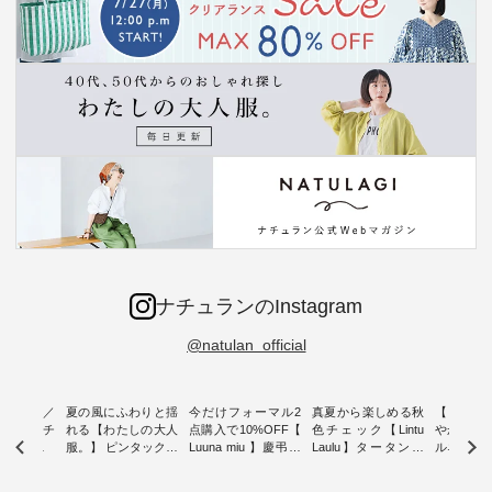
ナチュランのInstagram
@natulan_official
ミユキ／
夏の風にふわりと揺
今だけフォーマル2
真夏から楽しめる秋
【 HEAV
 】ねこモチ
れる【わたしの大人
点購入で10%OFF【
色チェック【Lintu
やかに華
雑貨 ・ 8
服。】 ピンタックワ
Luuna miu 】慶弔両
Laulu】タータンチ
ルネック
「世界猫の
ンピース ・ 軽やか
用ノーカラージャケ
ェックギャザースカ
ー ・ 天然素材を生
、 愛らし
なワンピーススタイ
ット ・ 身に纏うだ
ート ・ ゆったりと
かしたナ