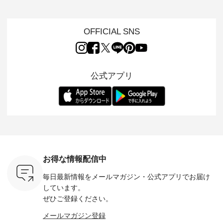
チーフのア
ルを楽しめるのは、
けでほっとする着心
した着心地の大人の
タイル
。 ナチ
夏のおしゃれの醍醐
地を大切にした フォ
日常着を提案する、
「HEAV
も人気の
味。 今回ご紹介する
ーマル服のオリジナ
ナチュランオリジナ
ら、 新作
（松尾ミユ
のは 袖を通すだけで
ルブランド「 Luuna
ルブランド「 Lintu
ーが届きま
OFFICIAL SNS
」と
ちょっとひんやり、
miu 」から、 新たに
Laulu 」から、 季節
んのり透
co」から、
見た目にも涼し気な
フォーマルジャケッ
をまたいで穿けるチ
涼やかな生
るだけで気
ワンピース。 日常か
トが仲間入り。 ワン
ェックスカートが新
んわりと
 バッグや
ら夏休みのお出かけ
ピースとのバランス
登場。 真夏にうれし
をあしら
紹介しま
まで、 暑い夏にぴっ
を考え、 丈感やシル
い涼やかさと、 秋を
印象的。 
公式アプリ
たりの新作です。 モ
エット、着心地まで
先取りできる落ち着
装いに、 
-- 松尾ミユキ
デル身長：168cm --
丁寧に設計。 特別な
いた色合いを兼ね備
華やぎを
------------
-------------------------
日を心地よく過ごせ
えたアイテムを、 詳
る一枚です。 
-- &yarn --------------
る一着に仕上げまし
しくご紹介します。
身長：164cm ---
バッグ
--------------- ■ピン
た。 モデル身長：
モデル身長：164cm
-------------
（税込） ・
タックワンピース
164cm ----------------
-------------------------
HEAVENLY -
・Leo ・
¥12,900（税込） ・
------------- Luuna
---- Lintu Laulu -------
-------------
ella [ 注文
ホワイト ・スモーク
miu --------------------
---------------------- ■
ェックシ
-263B-
ブルー ・ネイビー [
--------- ■【慶弔両
タータンチェックギ
フリルネ
注文番号：MTO-
用】ノーカラーフォ
ャザースカート
ーバー ¥1
ットヘアク
263W-29752 ] -------
ーマルジャケット
¥9,900（税込） ・レ
込） ・ホ
お得な情報配信中
,320（税
---------------------- ▶️
¥16,500（税込） [
ッド系 ・グリーン系
ラック 
settes ・
お買い物は写真のタ
注文番号：KOA-
[ 注文番号：MTO-
・オフ [
毎日最新情報をメールマガジン・
公式アプリでお届け
Chloe [ 注
グをタップ またはプ
262O-31095 ] ■【慶
263S-27183 ] --------
DLW-263T-3
EMW-
ロフィール
弔両用】大切な日の
--------------------- ▶️
-------------
しています。
] ■松尾
（@natulan_official）
ボタンフレアワンピ
お買い物は写真のタ
-- ▶️ お買い物は写真
ぜひご登録ください。
キャットハ
からどうぞ 「ナチュ
ース ¥18,700（税
グをタップ またはプ
のタグをタ
マグ ¥
ラン」で 注文番号や
込） [ 注文番号：
ロフィール
はプロ
メールマガジン登録
（税込） ・
商品名を検索してみ
KOA-252W-22368 ]
（@natulan_official）
（@natulan