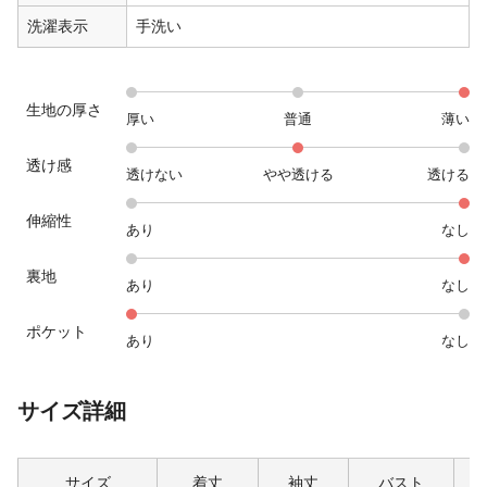
洗濯表示
手洗い
生地の厚さ
厚い
普通
薄い
透け感
透けない
やや透ける
透ける
伸縮性
あり
なし
裏地
あり
なし
ポケット
あり
なし
サイズ詳細
サイズ
着丈
袖丈
バスト