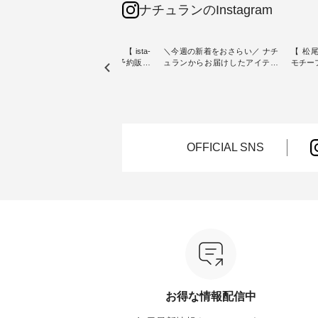
ナチュランのInstagram
素材【
人気カラー再入荷決定！【 ista-
＼今週の新着をおさらい／ ナチ
【 松尾
たりのVネ
ire | よくばりパンツ】予約販売
ュランからお届けしたアイテム
モチーフの
開始 ・ 6月の販売開始とともに
から スタッフが気になるものを
「世界
を大切
大きな反響をいただき、 一部カ
ピックアップ👆 ・ [ This week's
いネコ
blue
ラーは早々に完売となった 15周
NEW ARRIVAL ] // 2026/07/26 -
集。 ナチュランでも人気の
ストが届
年記念のよくばりパンツ。 たく
2026/08/01 // ✨✨ナチュラン15周
「m.
さんのご要望をいただき、 この
年記念✨✨ 8月より、12,000円
「aon
楽しめ
たび待望の再入荷が実現しまし
（税込）以上ご購入いただいた
けで気
。 モ
た。 今回再入荷する10色のカラ
お客様へ 人気イラストレータ
をご紹介します。 -
OFFICIAL SNS
ーを、 改めて詳しくご紹介しま
ー、よしいちひろさん
-------
--------
す。 限定カラーを手に入れられ
（@chocochop2）描き下ろし
--------------
る今だけのチャンス、 ぜひこの
【第2弾】レモン柄コットンバッ
ーバッ
50（税
機会をお見逃しなく！ ▼今回再
グをプレゼント中です💓 8月に
Momo ・
 [ 注
入荷したカラー（計10色） ・コ
なりました☀ 旅行や帰省、レジ
注文番号：
--
ーヒー ・トマト ・セサミ ・モ
ャーなど楽しい予定を計画され
松尾ミ
モ ・グリーンティー ・スミレ
ている方も多いかと思います🌿
ップ ¥1
はプロ
・クロマメ ・レモン ・ブルーベ
今週は、暑さ本番のこれからに
・Pepp
ial）か
リー ・ラズベリー -----------------
ぴったりな 涼し気なセットアッ
EMW-262A
------------ ista-ire ------------------
プやワンピース、ブラウスなど
キ キ
みてく
----------- ■もっと選べるリネン
が新登場！ そして、大人気「よ
¥1,6
のよくばりパンツ ¥9,900（税
くばりパンツ」予約販売がスタ
Noiset
 #コーデ
込） [ 注文番号：IIR-262P-
ートしています♪ お見逃しな
文番号：EM
お得な情報配信中
#ナチュ
29223 ] -----------------------------
く！ ----------------------------- 今
--------
らしを楽
▶️ お買い物は写真のタグをタッ
週のご紹介アイテム ---------------
------------