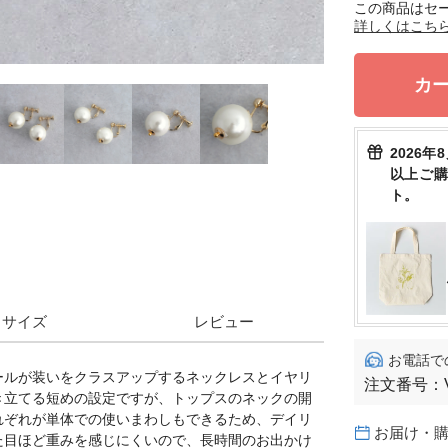
この商品はセ
詳しくはこち
カ
2026年
以上ご
ト。
サイズ
レビュー
お電話で
ールが装いをクラスアップするネックレスとイヤリ
注文番号：
き立てる短めの設定ですが、トップスのネックの開
れぞれが単体での使いまわしもできるため、デイリ
お届け・
た目ほど重みを感じにくいので、長時間のお出かけ