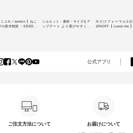
ミユキ／aoneco 】ねこ
シルエット・素材・サイズをア
今だけフォーマル2点
新作雑貨 ・ 8月8日の
ップデート より選びやすく【
10%OFF【 Luuna miu
猫の日」を前に、 愛らし
D*g*y 】別注リブデニムワンピ
用ノーカラージャケット ・ 
モチーフのアイテムを特
ース ・ 心地よく着られるデイリ
纏うだけでほっとする
ーウェアが人気の 「D*g*y」 よ
大切にした フォーマル
m（松尾ミユキ）」と
り、毎年大人気のナチュラン別
ジナルブランド「 Luuna 
eco」から、 持っているだ
注 リブデニムワンピースが登
から、 新たにフォーマ
分が上がる バッグや雑貨
場。 シルエットや素材を見直
ットが仲間入り。 ワンピースと
----------------
し、 さらに魅力的になったアイ
のバランスを考え、 丈
公式アプリ
----- 松尾ミユキ -------------
テムを 詳しくご紹介いたしま
エット、着心地まで丁
-- ■松尾ミユキ シア
す。 モデル身長：164cm / 着用
計。 特別な日を心地よく過ごせ
グ ¥3,080（税込） ・
サイズ：PLUS ---------------------
る一着に仕上げました。 モデ
Leo ・Maron ・Stella [
-------- D*g*y ------------------------
身長：164cm -----------------------
EMW-263B-31376 ] ■
----- ■リブ使いデニムワンピース
------ Luuna miu -----------
ユキ キャットヘアクリ
¥9,680（税込） ・ネイビー ・ブ
--------- ■【慶弔両用】ノーカラ
,320（税込） ・Noisettes
ラック [ 注文番号：DCO-264W-
ーフォーマルジャ
er ・Chloe [ 注文番号：
30707 ] -----------------------------
¥16,500（税込） [ 
-31375 ] ■松尾ミユ
▶️ お買い物は写真のタグをタッ
KOA-262O-31095 ] ■【慶弔両
ャットハンドルマグ ¥
プ またはプロフィール
用】大切な日のボタン
50（税込） ・Pumpkin ・
（@natulan_official）からどうぞ
ンピース ¥18,700（税込）
tes ・Pepper ・Chloe [ 注
「ナチュラン」で 注文番号や商
番号：KOA-252W-22368 ] ■
W-262K-31378 ] -----
品名を検索してみてください
弔両用】大切な日のボウ
ご注文方法について
お届けについて
---------------- aoneco ------
ね。 #lifewear #fashion #natulan
インワンピース ¥18,7
----------- ■がま口 ロン
#今日のコーデ #コーディネート
込） [ 注文番号：KOA-