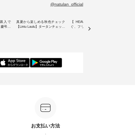
@natulan_official
購入で
真夏から楽しめる秋色チェック
【 HEAVENLY 】軽やかに華や
今週
 】慶弔両
【Lintu Laulu】タータンチェック
ぐ、フリルネックプルオーバー
ト」👖 ナチュランスタッフ
身に
ギャザースカート ・ ゆったりと
・ 天然素材を生かしたナチュラ
アル
着心地を
した着心地の大人の日常着を提
ルスタイルで人気の
します♪ 今回は、8/
服のオリ
案する、 ナチュランオリジナル
「HEAVENLY」から、 新作プル
し、 
miu 」
ブランド「 Lintu Laulu 」から、
オーバーが届きました。 ほんの
いる大
ルジャケ
季節をまたいで穿けるチェック
り透け感のある涼やかな生地
記念ア
スカートが新登場。 真夏にうれ
に、 ふんわりとしたフリルをあ
ネンの
感やシル
しい涼やかさと、 秋を先取りで
しらった襟元が印象的。 シンプ
ッフが
寧に設
きる落ち着いた色合いを兼ね備
ルな装いに、 さりげない華やぎ
ごと
えたアイテムを、 詳しくご紹介
を添えてくれる一枚です。 モデ
ぜひ
ル
します。 モデル身長：164cm ---
ル身長：164cm --------------------
ね。 ＝＝＝＝＝＝＝＝＝＝＝
-------------------------- Lintu Laulu
--------- HEAVENLY ----------------
8/10
---------
----------------------------- ■タータ
------------- ■チェックシャーリン
いリ
ンチェックギャザースカート
グフリルネックプルオーバー
対象の
ケット
¥9,900（税込） ・レッド系 ・グ
¥12,650（税込） ・ホワイト×ブ
計5,
注文番号：
リーン系 [ 注文番号：MTO-
ラック ・ネイビー ・オフ [ 注文
使え
263S-27183 ] -----------------------
番号：DLW-263T-30714 ] --------
プレゼ
フレアワ
------ ▶️ お買い物は写真のタグを
--------------------- ▶️ お買い物は
＝＝＝＝ ▼今週の「
 [ 注文
タップ またはプロフィール
写真のタグをタップ またはプロ
ーディ
【慶
（@natulan_official）からどうぞ
フィール（@natulan_official）か
もっ
タイAラ
「ナチュラン」で 注文番号や商
らどうぞ 「ナチュラン」で 注文
パンツ
お支払い方法
00（税
品名を検索してみてください
番号や商品名を検索してみてく
・コー
252W-
ね。 #lifewear #fashion #natulan
ださいね。 #lifewear #fashion
号：IIR-262