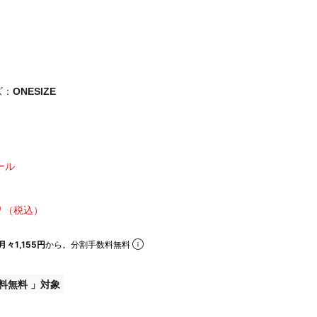
ズ：
ONESIZE
ール
5
（税込）
月々1,155円
から。分割手数料無料
料無料