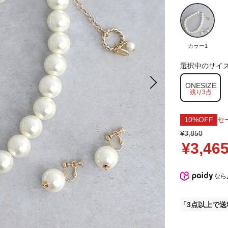
カラー1
選択中のサイ
ONESIZE
残り3点
10%OFF
セ
¥3,850
¥3,46
なら
3点以上で送