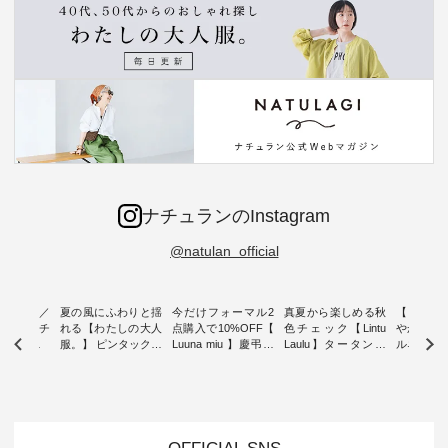
ナチュランのInstagram
@natulan_official
ミユキ／
夏の風にふわりと揺
今だけフォーマル2
真夏から楽しめる秋
【 HEAV
 】ねこモチ
れる【わたしの大人
点購入で10%OFF【
色チェック【Lintu
やかに華
雑貨 ・ 8
服。】 ピンタックワ
Luuna miu 】慶弔両
Laulu】タータンチ
ルネック
「世界猫の
ンピース ・ 軽やか
用ノーカラージャケ
ェックギャザースカ
ー ・ 天然素材を生
、 愛らし
なワンピーススタイ
ット ・ 身に纏うだ
ート ・ ゆったりと
かしたナ
チーフのア
ルを楽しめるのは、
けでほっとする着心
した着心地の大人の
タイル
。 ナチ
夏のおしゃれの醍醐
地を大切にした フォ
日常着を提案する、
「HEAV
も人気の
味。 今回ご紹介する
ーマル服のオリジナ
ナチュランオリジナ
ら、 新作
（松尾ミユ
のは 袖を通すだけで
ルブランド「 Luuna
ルブランド「 Lintu
ーが届きま