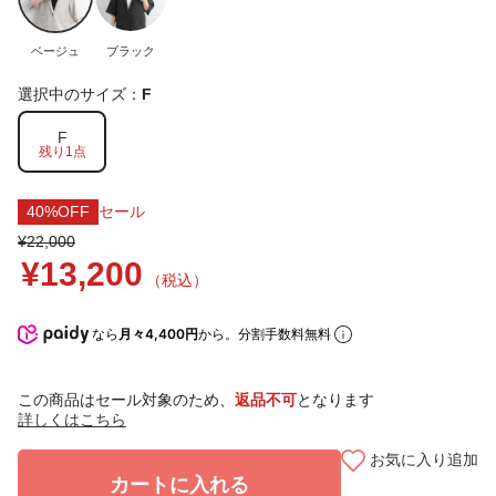
ベージュ
ブラック
選択中のサイズ：
F
F
残り1点
40%OFF
セール
¥22,000
¥13,200
（税込）
なら
月々4,400円
から。分割手数料無料
この商品はセール対象のため、
返品不可
となります
詳しくはこちら
お気に入り追加
カートに入れる