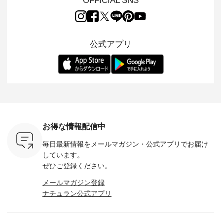
OFFICIAL SNS
」と
ちょっとひんやり、
miu 」から、 新たに
Laulu 」から、 季節
んのり透
co」から、
見た目にも涼し気な
フォーマルジャケッ
をまたいで穿けるチ
涼やかな生
るだけで気
ワンピース。 日常か
トが仲間入り。 ワン
ェックスカートが新
んわりと
 バッグや
ら夏休みのお出かけ
ピースとのバランス
登場。 真夏にうれし
をあしら
紹介しま
まで、 暑い夏にぴっ
を考え、 丈感やシル
い涼やかさと、 秋を
印象的。 
公式アプリ
たりの新作です。 モ
エット、着心地まで
先取りできる落ち着
装いに、 
-- 松尾ミユキ
デル身長：168cm --
丁寧に設計。 特別な
いた色合いを兼ね備
華やぎを
------------
-------------------------
日を心地よく過ごせ
えたアイテムを、 詳
る一枚です。 
-- &yarn --------------
る一着に仕上げまし
しくご紹介します。
身長：164cm ---
バッグ
--------------- ■ピン
た。 モデル身長：
モデル身長：164cm
-------------
（税込） ・
タックワンピース
164cm ----------------
-------------------------
HEAVENLY -
・Leo ・
¥12,900（税込） ・
------------- Luuna
---- Lintu Laulu -------
-------------
ella [ 注文
ホワイト ・スモーク
miu --------------------
---------------------- ■
ェックシ
-263B-
ブルー ・ネイビー [
--------- ■【慶弔両
タータンチェックギ
フリルネ
注文番号：MTO-
用】ノーカラーフォ
ャザースカート
ーバー ¥1
ットヘアク
263W-29752 ] -------
ーマルジャケット
¥9,900（税込） ・レ
込） ・ホ
お得な情報配信中
,320（税
---------------------- ▶️
¥16,500（税込） [
ッド系 ・グリーン系
ラック 
settes ・
お買い物は写真のタ
注文番号：KOA-
[ 注文番号：MTO-
・オフ [
毎日最新情報をメールマガジン・
公式アプリでお届け
Chloe [ 注
グをタップ またはプ
262O-31095 ] ■【慶
263S-27183 ] --------
DLW-263T-3
EMW-
ロフィール
弔両用】大切な日の
--------------------- ▶️
-------------
しています。
] ■松尾
（@natulan_official）
ボタンフレアワンピ
お買い物は写真のタ
-- ▶️ お買い物は写真
ぜひご登録ください。
キャットハ
からどうぞ 「ナチュ
ース ¥18,700（税
グをタップ またはプ
のタグをタ
マグ ¥
ラン」で 注文番号や
込） [ 注文番号：
ロフィール
はプロ
メールマガジン登録
（税込） ・
商品名を検索してみ
KOA-252W-22368 ]
（@natulan_official）
（@natulan
ナチュラン公式アプリ
Noisettes
てくださいね。
■【慶弔両用】大切
からどうぞ 「ナチュ
からどうぞ 「ナ
・Chloe [
#lifewear #fashion
な日のボウタイAラ
ラン」で 注文番号や
ラン」で 
：EMW-
#natulan #今日のコ
インワンピース
商品名を検索してみ
商品名を
------
ーデ #コーディネー
¥18,700（税込） [
てくださいね。
てくだ