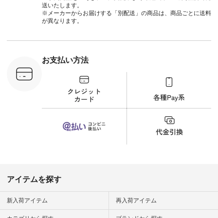
検索してみ
送いたします。
さいね。
※メーカーからお届けする「別配送」の商品は、商品ごとに送料
 #fashion
が異なります。
n #今日のコ
ーディネー
ッション #
 #日々の
暮らしを楽
お支払い方法
ンプルライ
プルコーデ
#猫 #猫グ
界猫の日 #
財布 #ポー
カップ #猫
松尾ミユキ
o #アオネコ
n #ナチュラ
official.
アイテムを探す
新入荷アイテム
再入荷アイテム