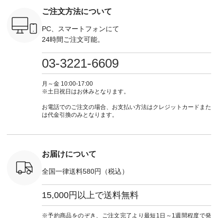
--------
ト #ファッション #
注文番号：KOA-
#lifewear #fashion
#lifewear
ご注文方法について
-----------
ナチュラル #日々の
252W-22369 ] -------
#natulan #今日のコ
#natula
がま口
暮らし #暮らしを楽
---------------------- ▶️
ーデ #コーディネー
ーデ #コ
ォレット
しむ #シンプルライ
お買い物は写真のタ
ト #ファッション #
ト #ファ
PC、スマートフォンにて
0（税込） ・
フ #シンプルコーデ
グをタップ またはプ
ナチュラル #日々の
ナチュラル
24時間ご注文可能。
 ・ブルー
#大人女子 #ワンピ
ロフィール
暮らし #暮らしを楽
暮らし #
・ミモザイ
ース #ピンタック #
（@natulan_official）
しむ #シンプルライ
しむ #シ
シルエット
涼やか素材 #夏ワン
からどうぞ 「ナチュ
フ #シンプルコーデ
フ #シン
03-3221-6609
 注文番号：
ピ #夏コーデ
ラン」で 注文番号や
#大人女子 #スカー
#大人女子 
-31607 ]
#andyarn #アンドヤ
商品名を検索してみ
ト #フレアスカート
シャツコー
ミニウォレ
ーン #オリジナルブ
てくださいね。
#チェック柄 #ター
ルシャツ 
月～金 10:00-17:00
790（税込）
ランド #natulan #ナ
#lifewear #fashion
タンチェック #秋色
シャツ #
※土日祝日はお休みとなります。
号：NCO-
チュラン
#natulan #今日のコ
#夏コーデ #Lintu
ャツコーデ
] ■ラテ
#natulan_official.
ーデ #コーディネー
Laulu #リントゥラウ
デ #HEAV
お電話でのご注文の場合、お支払い方法はクレジットカードまた
トート
ト #ファッション #
ル #オリジナルブラ
ブンリー #natulan #
は代金引換のみとなります。
0（税込） [
ナチュラル #日々の
ンド #natulan #ナチ
ナチ
：NCO-
暮らし #暮らしを楽
ュラン
#natulan_of
] ■キー
しむ #シンプルライ
#natulan_official.
,970（税
フ #シンプルコーデ
注文番号：
#大人女子 #フォー
お届けについて
00150 ] -
マル #ブラックフォ
------------
ーマル #ジャケット
全国一律送料580円（税込）
#ワンピース #冠婚
タップ ま
葬祭 #Luunamiu #ル
フィール
ウナミウ #オリジナ
15,000円以上で送料無料
_official）
ルブランド #natulan
チュ
#ナチュラン
注文番号や
#natulan_official.
※予約商品をのぞき、ご注文完了より最短1日～1週間程度で発