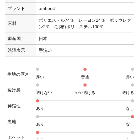
ブランド
amherst
ポリエステル74％ レーヨン24％ ポリウレタ
素材
ン2％ (別布)ポリエステル100％
原産国
日本
洗濯表示
手洗い
生地の厚さ
厚い
普通
薄い
透け感
透けない
やや透ける
透ける
伸縮性
あり
なし
裏地
あり
なし
ポケット