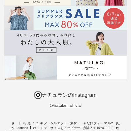
ナチュランのInstagram
@natulan_official
新着をおさ
【 松尾ミユキ／
シルエット・素材・
今だけフォーマル2
真夏から
チュランか
aoneco 】ねこモチ
サイズをアップデー
点購入で10%OFF【
色チェック