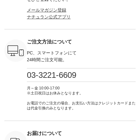
、ブラウス
ミユキ キャットハ
（@natulan_official）
ース ¥18,700（税
グをタップ
！ そし
ンドルマグ ¥
からどうぞ 「ナチュ
込） [ 注文番号：
ロフ
メールマガジン登録
気「よくば
¥1,650（税込） ・
ラン」で 注文番号や
KOA-252W-22368 ]
（@natulan
ナチュラン公式アプリ
」予約販売
Pumpkin ・Noisettes
商品名を検索してみ
■【慶弔両用】大切
からどうぞ 「ナ
トしていま
・Pepper ・Chloe [
てくださいね。
な日のボウタイAラ
ラン」で 
逃しなく！
注文番号：EMW-
#lifewear #fashion
インワンピース
商品名を
------------
262K-31378 ] --------
#natulan #今日のコ
¥18,700（税込） [
てくだ
---------------------
ーデ #コーディネー
注文番号：KOA-
#lifewear
ご注文方法について
----------
aoneco ---------------
ト #ファッション #
252W-22369 ] -------
#natula
枚目
-------------- ■がま口
ナチュラル #日々の
---------------------- ▶️
ーデ #コ
 ■ista-
ロングウォレット
暮らし #暮らしを楽
お買い物は写真のタ
ト #ファ
PC、スマートフォンにて
っと選べるリ
¥19,690（税込） ・
しむ #シンプルライ
グをタップ またはプ
ナチュラル
24時間ご注文可能。
くばりパン
グレージュ ・ブルー
フ #シンプルコーデ
ロフィール
暮らし #
0（税込） [
グリーン ・ミモザイ
#大人女子 #ワンピ
（@natulan_official）
しむ #シ
R-262P-
エロー ・シルエット
ース #デニム #デニ
からどうぞ 「ナチュ
フ #シン
03-3221-6609
ブルー [ 注文番号：
ムワンピ #別注 #夏
ラン」で 注文番号や
#大人女子
 ■so コ
NCO-262C-31607 ]
コーデ #D*g*y #ディ
商品名を検索してみ
ト #フレ
ネンパナマ
■がま口 ミニウォレ
ージーワイ #natulan
てくださいね。
#チェック
月～金 10:00-17:00
wayTライ
ット ¥9,790（税込）
#ナチュラン
#lifewear #fashion
タンチェッ
※土日祝日はお休みとなります。
ラウス
[ 注文番号：NCO-
#natulan_official.
#natulan #今日のコ
#夏コーデ 
税込） [ 注
242C-08057 ] ■ラテ
ーデ #コーディネー
Laulu 
お電話でのご注文の場合、お支払い方法はクレジットカードまた
O-263T-
ィストート
ト #ファッション #
ル #オリ
は代金引換のみとなります。
¥12,980（税込） [
ナチュラル #日々の
ンド #natulan #ナチ
マクロス
注文番号：NCO-
暮らし #暮らしを楽
ュ
テーパード
262B-31610 ] ■キー
しむ #シンプルライ
#natulan_of
,590（税
カバー ¥2,970（税
フ #シンプルコーデ
注文番号：
込） [ 注文番号：
#大人女子 #フォー
お届けについて
-31349 ]
NCO-222C-00150 ] -
マル #ブラックフォ