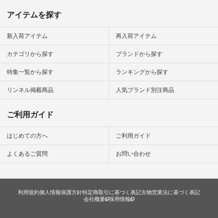
デ #コー
 #ファッ
アイテムを探す
ナチュラル
ン #日々
#暮らしを
新入荷アイテム
再入荷アイテム
シンプルラ
ンプルコー
カテゴリから探す
ブランドから探す
女子 #夏コ
夏コーデ #
特集一覧から探す
ランキングから探す
#コーデ #
ネン
ficial.
リンネル掲載商品
人気ブランド別注商品
ご利用ガイド
はじめての方へ
ご利用ガイド
よくあるご質問
お問い合わせ
利用規約
個人情報保護方針
特定商取引に基づく表記
古物営業法に基づく表記
会社概要
採用情報