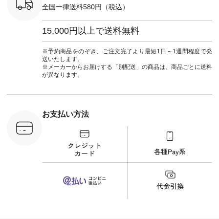
6枚目＞
-------------------------
ーマル #ジャケット
全国一律送料580円（税込）
 ピンタック
--- ▶️ お買い物は写
#ワンピース #冠婚
ピース
真のタグをタップ ま
葬祭 #Luunamiu #ル
0（税込） [
たはプロフィール
ウナミウ #オリジナ
15,000円以上で送料無料
：MTO-
（@natulan_official）
ルブランド #natulan
] ＜7～
からどうぞ 「ナチュ
#ナチュラン
UNPLE ボ
ラン」で 注文番号や
#natulan_official.
※予約商品をのぞき、ご注文完了より最短1日～1週間程度で発
ゴイージー
商品名を検索してみ
送いたします。
1,550（税
てくださいね。
※メーカーからお届けする「別配送」の商品は、商品ごとに送料
注文番号：
#lifewear #fashion
が異なります。
-18377 ]
#natulan #今日のコ
■Lintu
ーデ #コーディネー
立体フラワー
ト #ファッション #
ラウス
ナチュラル #日々の
税込） [ 注
暮らし #暮らしを楽
お支払い方法
C-263T-
しむ #シンプルライ
フ #シンプルコーデ
商品詳
#大人女子 #猫 #猫グ
い物は写真
ッズ #世界猫の日 #
ップ また
バッグ #財布 #ポー
フィール
チ #マグカップ #猫
_official）
雑貨 #松尾ミユキ
チュラン」
#aoneco #アオネコ
にアクセス
#natulan #ナチュラ
番号や商品
ン #natulan_official.
してみてく
ar
#natulan #