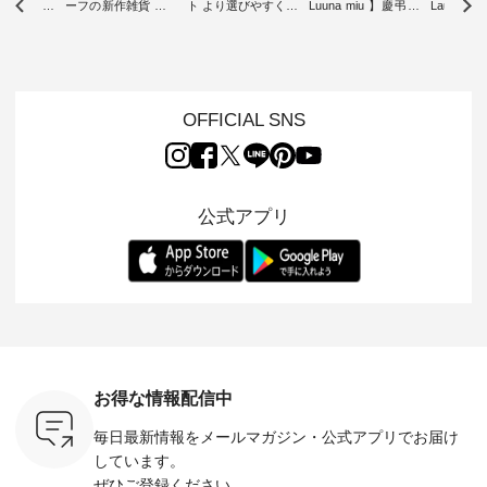
したアイテ
ーフの新作雑貨 ・ 8
ト より選びやすく【
Luuna miu 】慶弔両
Laulu
タッフが気
月8日の「世界猫の
D*g*y 】別注リブデ
用ノーカラージャケ
ェックギ
のをピック
日」を前に、 愛らし
ニムワンピース ・
ット ・ 身に纏うだ
ート ・ ゆったりと
s
いネコモチーフのア
心地よく着られるデ
けでほっとする着心
した着心
s NEW
イテムを特集。 ナチ
イリーウェアが人気
地を大切にした フォ
日常着を
L ] //
ュランでも人気の
の 「D*g*y」 より、
ーマル服のオリジナ
ナチュラ
7/26 -
「m.m（松尾ミユ
毎年大人気のナチュ
ルブランド「 Luuna
ルブランド「
OFFICIAL SNS
/ ✨✨ナ
キ）」と
ラン別注 リブデニム
miu 」から、 新たに
Laulu 
5周年記念
「aoneco」から、
ワンピースが登場。
フォーマルジャケッ
をまたい
月より、
持っているだけで気
シルエットや素材を
トが仲間入り。 ワン
ェックス
円（税込）以
分が上がる バッグや
見直し、 さらに魅力
ピースとのバランス
登場。 真夏にうれし
いただいた
雑貨をご紹介しま
的になったアイテム
を考え、 丈感やシル
い涼やかさ
公式アプリ
人気イラス
す。 -------------------
を 詳しくご紹介いた
エット、着心地まで
先取りで
ー、よしい
---------- 松尾ミユキ
します。 モデル身
丁寧に設計。 特別な
いた色合
ろさん
-------------------------
長：164cm / 着用サ
日を心地よく過ごせ
えたアイテ
ochop2）
---- ■松尾ミユキ
イズ：PLUS ---------
る一着に仕上げまし
しくご紹
し 【第2
シアーバッグ
--------------------
た。 モデル身長：
モデル身長
ン柄コット
¥3,080（税込） ・
D*g*y -----------------
164cm ----------------
-------------
をプレゼン
Momo ・Leo ・
------------ ■リブ使い
------------- Luuna
---- Lintu L
にな
Maron ・Stella [ 注文
デニムワンピース
miu --------------------
-------------
 旅行や帰
番号：EMW-263B-
¥9,680（税込） ・ネ
--------- ■【慶弔両
タータン
ャーなど楽
31376 ] ■松尾ミユ
イビー ・ブラック [
用】ノーカラーフォ
ャザー
を計画され
キ キャットヘアク
注文番号：DCO-
ーマルジャケット
¥9,900
お得な情報配信中
も多いかと
リップ ¥1,320（税
264W-30707 ] -------
¥16,500（税込） [
ッド系 ・
は、
込） ・Noisettes ・
---------------------- ▶️
注文番号：KOA-
[ 注文番
毎日最新情報をメールマガジン・
公式アプリでお届け
のこれから
Pepper ・Chloe [ 注
お買い物は写真のタ
262O-31095 ] ■【慶
263S-27183 ] --
な 涼し気
文番号：EMW-
グをタップ またはプ
弔両用】大切な日の
-------------
しています。
アップやワ
262A-31375 ] ■松尾
ロフィール
ボタンフレアワンピ
お買い物
ぜひご登録ください。