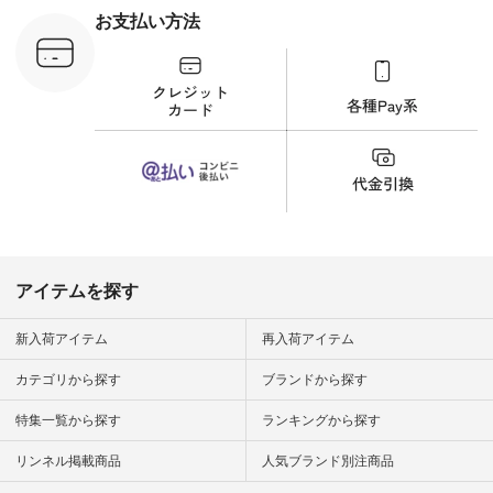
ルなイメージでした
お支払い方法
が、 きれいめにもマ
ッチするという意外
な一面を発見できま
した！ 腰周りが気に
なってスカートをは
くことが多いのです
が、 これなら自然に
体型もカバーしてく
れるので スカート派
の方にもおすすめし
たい一本です。 -----
------------------------
▶️商品詳細やお買い
物は写真のタグをタ
ップ またはプロフィ
アイテムを探す
ール
（@natulan_official）
から 「ナチュラン」
新入荷アイテム
再入荷アイテム
のサイトにアクセス
して 注文番号や商品
カテゴリから探す
ブランドから探す
名を検索してみてく
ださいね。 #lifewear
特集一覧から探す
ランキングから探す
#fashion #natulan #
今日のコーデ #コー
ディネート #ファッ
リンネル掲載商品
人気ブランド別注商品
ション #ナチュラル
#ナチュラン #日々