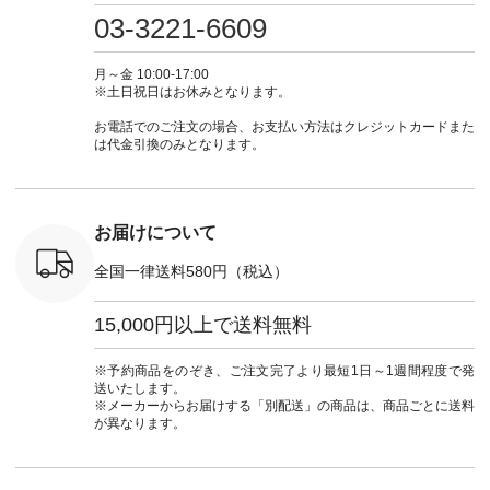
 #パンツ
（@natulan_official）
フ #シンプルコーデ
嬉しいです。 暑い夏
31965 ] ---------------
03-3221-6609
カーゴパン
からどうぞ 「ナチュ
#大人女子 #シャツ #
もこれだったら涼し
-------------- ▶️
ゴパンツコ
ラン」で 注文番号や
シャツコーデ #フリ
く過ごせますね♪ ピ
い物は写
夏コーデ
商品名を検索してみ
ルシャツ #チェック
ンク×ピンクの組み
タップ ま
月～金 10:00-17:00
 #アンプル
てくださいね。
シャツ #チェックシ
合わせにしたかった
ィ
※土日祝日はお休みとなります。
n #ナチュラ
#lifewear #fashion
ャツコーデ #夏コー
ので、 ピンクのボー
（@natulan
official.
#natulan #今日のコ
デ #HEAVENLY #ヘ
ダーをシアーブラウ
からどうぞ 「ナ
お電話でのご注文の場合、お支払い方法はクレジットカードまた
ーデ #コーディネー
ブンリー #natulan #
スのインナーに合わ
ラン」で 
は代金引換のみとなります。
ト #ファッション #
ナチュラン
せてみました。 -----
商品名を
ナチュラル #日々の
#natulan_official.
------------------------
てくだ
暮らし #暮らしを楽
②スタッフ：sk / 身
#lifewear
しむ #シンプルライ
長150cm ▼スタッフ
#natula
フ #シンプルコーデ
コメント ウエストが
ーデ #コ
お届けについて
#大人女子 #ブラウ
ゴムでしっかりと留
ト #ファ
ス #パンツ #コット
まっているので、 安
ナチュラル
全国一律送料580円（税込）
ンリネン #パマナク
心してはくことがで
暮らし #
ロス #パマナ織り #
きます♪ ボトムスが
しむ #シ
セットアップ #涼コ
ちょっと暗い色味な
フ #シン
15,000円以上で送料無料
ーデ #夏コーデ #so
のでトップスは明る
#大人女子
#エスオー #natulan
い色を。 シンプルに
ットコーデ
#ナチュラン
なりすぎないよう
ーコーデ 
※予約商品をのぞき、ご注文完了より最短1日～1週間程度で発
#natulan_official.
に、 ビスチェを重ね
ト #サロ
送いたします。
てトレンド感をプラ
ツ #ボー
※メーカーからお届けする「別配送」の商品は、商品ごとに送料
スしました。 --------
#夏コーデ #
が異なります。
--------------------- ③
#アン
スタッフ：uruma /
#natula
身長160cm ▼スタッ
ン #natulan_
フコメント カジュア