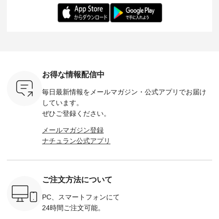
テムです。
わりで、 汗ばむ季節
る一枚です。 モデル
考にしてみてくださ
チュラル
：165cm
にも心地よく、 単品
身長：164cm --------
いね。 ＝＝＝＝＝＝
のサロペッ
------------
でもセットアップで
---------------------
＝＝＝＝＝
ルー・ピ
-----------
も楽しめる2つのア
HEAVENLY -----------
8/10（月）AM9:59ま
ックのプ
----- ■ボ
イテムです。 --------
------------------ ■チ
で🎫 ＼涼しいリネン
を組み合わ
ゴイージー
--------------------- so
ェックシャーリング
服ウィーク開催中⏰
6セット
1,550（税
-------------------------
フリルネックプルオ
／ 対象のリネン
す。 販売は8月10日
ーキ ・ブ
---- ■コットンリネ
ーバー ¥12,650（税
100％アイテムを合
までの期
ベージュ [
ンパナマクロス
込） ・ホワイト×ブ
計5,000円以上ご購
す。 ぜひ
お得な情報配信中
：UNL-
2wayTラインブラウ
ラック ・ネイビー
入いただくと 使える
覧ください。 
------
ス ¥7,590（税込）
・オフ [ 注文番号：
【送料無料】クーポ
身長：160c
毎日最新情報をメールマガジン・
公式アプリでお届け
-------- ▶️
・グレー ・タータン
DLW-263T-30714 ] --
ンをプレゼント中◎
-------------
は写真のタ
チェック ・ナチュラ
-------------------------
＝＝＝＝＝＝＝＝＝
---- &yarn 
しています。
 またはプ
ル ・チャコール [ 注
-- ▶️ お買い物は写真
＝＝ ▼今週の「スタ
---------------
ぜひご登録ください。
ィール
文番号：CSO-263T-
のタグをタップ また
ッフコーディネー
わず決ま
_official）
31348 ] ■コットンリ
はプロフィール
ト」着用アイテム ■
ーT×サロ
メールマガジン登録
チュ
ネンパナマクロス
（@natulan_official）
もっと選べるリネン
ト ¥19,
ナチュラン公式アプリ
注文番号や
イージーテーパード
からどうぞ 「ナチュ
のよくばりパンツ
＜8月10日 
検索してみ
パンツ ¥7,590（税
ラン」で 注文番号や
¥9,900（税込） ・モ
で上記【1
さいね。
込） ・グレー ・タ
商品名を検索してみ
モ ・コーヒー ・ク
タイムセ
 #fashion
ータンチェック ・ナ
てくださいね。
ロマメ [ 注文番号：
・ブルー
n #今日のコ
チュラル ・チャコー
#lifewear #fashion
IIR-262P-29223 ] ----
ル ・ピン
ご注文方法について
ーディネー
ル [ 注文番号：
#natulan #今日のコ
-------------------------
ラル ・ブ
ッション #
CSO-263P-31349 ] -
ーデ #コーディネー
①スタッフ：koishi /
チュラル 
 #日々の
-------------------------
ト #ファッション #
身長155cm ▼スタッ
ブラック 
PC、スマートフォンにて
暮らしを楽
--- ▶️ お買い物は写
ナチュラル #日々の
フコメント 上ほどよ
ブラック 
24時間ご注文可能。
ンプルライ
真のタグをタップ ま
暮らし #暮らしを楽
い厚みのリネンで軽
×ブラック
プルコーデ
たはプロフィール
しむ #シンプルライ
いのに透けないのは
号：MTO