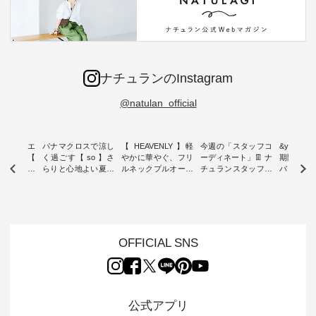
ナチュランのInstagram
@natulan_official
ーブシルエ
パナマクロスで涼し
【 HEAVENLY 】軽
今週の「スタッフコ
&yarn 9th
効いた【
く過ごす【 so 】さ
やかに華やぐ、フリ
ーディネート」👖 ナ
期間限定 
 】ボールカ
らりと心地よい夏コ
ルネックプルオーバ
チュランスタッフの
バー×サ
ジーパンツ
ーデ ・ 毎日の“とっ
ー ・ 天然素材を生
リアルなコーディネ
ット ・ ナチュラン
ても”になれる、 ス
かしたナチュラルス
ートをご紹介します
オリジナ
ルな服を提
タンダードな服を提
タイルで人気の
♪ 今回は、8/1に再入
「&yarn
NPLE 」
案する「so（エスオ
「HEAVENLY」か
荷し、 すでに残りわ
げさまで
やかなはき
ー）」。 今回は、独
ら、 新作プルオーバ
ずかとなっている大
えました。 「サ
れいなシル
特の凹凸と軽やかな
ーが届きました。 ほ
人気の ナチュラン
ットを着
OFFICIAL SNS
両立した、
風合いを持つ パナマ
んのり透け感のある
15周年記念アイテム
れど、 合
ーゴイージ
織で仕立てた、
涼やかな生地に、 ふ
「もっと選べるリネ
ナーが難
のご紹介。
2wayブラウスとイ
んわりとしたフリル
ンのよくばりパン
うお客様
るコットン
ージーテーパードパ
をあしらった襟元が
ツ」 をスタッフが着
えして、 
体的なフォ
ンツをご紹介しま
印象的。 シンプルな
用してみました🌿 身
ンサロペ
公式アプリ
、 カジュ
す。 コットンリネン
装いに、 さりげない
長ごとのサイズ感や
ダープル
らも大人ら
のさらりとした肌ざ
華やぎを添えてくれ
着用感など、 ぜひ参
セットでご