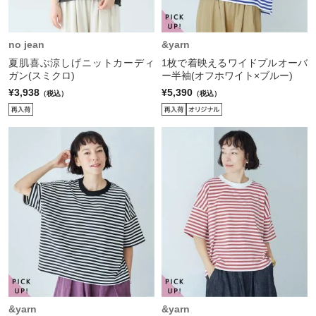
no jean
&yarn
夏肌喜ぶ涼しげニットカーディ
1枚で着映えるワイドプルオーバ
ガン(スミクロ)
ー半袖(オフホワイト×ブルー)
¥3,938
¥5,390
（税込）
（税込）
&yarn
&yarn