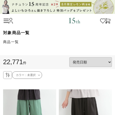
商品一覧
22,771
件
カラー：
未選択