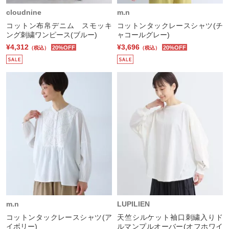
cloudnine
m.n
コットン布帛デニム スモッキ
コットンタックレースシャツ(チ
ング刺繍ワンピース(ブルー)
ャコールグレー)
¥4,312
¥3,696
20%OFF
20%OFF
（税込）
（税込）
m.n
LUPILIEN
コットンタックレースシャツ(ア
天竺シルケット袖口刺繍入りド
イボリー)
ルマンプルオーバー(オフホワイ