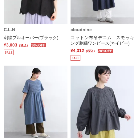
C.L.N
cloudnine
刺繍プルオーバー(ブラック)
コットン布帛デニム スモッキ
ング刺繍ワンピース(ネイビー)
¥3,003
30%OFF
（税込）
¥4,312
20%OFF
（税込）