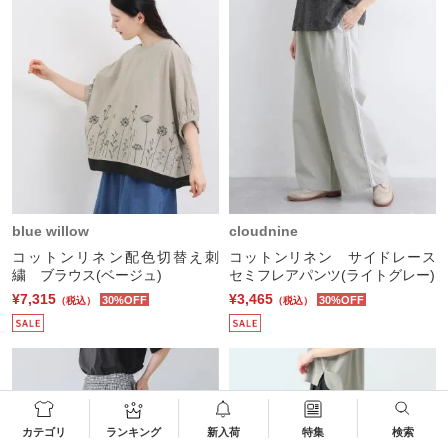
blue willow
cloudnine
コットンリネン配色切替え刺
コットンリネン サイドレース
繍 ブラウス(ベージュ)
セミフレアパンツ(ライトグレー)
¥7,315
¥3,465
30%OFF
30%OFF
（税込）
（税込）
カテゴリ
ランキング
新入荷
特集
検索