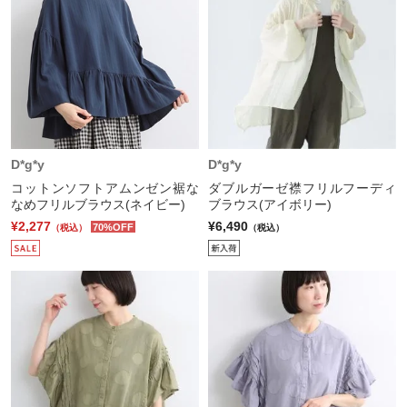
D*g*y
D*g*y
コットンソフトアムンゼン裾な
ダブルガーゼ襟フリルフーディ
なめフリルブラウス(ネイビー)
ブラウス(アイボリー)
¥2,277
¥6,490
70%OFF
（税込）
（税込）