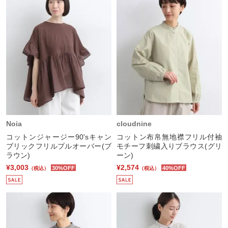
Noia
cloudnine
コットンジャージー90'sキャン
コットン布帛無地襟フリル付袖
ブリックフリルプルオーバー(ブ
モチーフ刺繍入りブラウス(グリ
ラウン)
ーン)
¥3,003
¥2,574
30%OFF
40%OFF
（税込）
（税込）