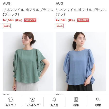
AUG
AUG
リネンツイル 袖フリルブラウス
リネンツイル 袖フリルブラウス
(ブラック)
(オフ)
¥7,546
¥7,546
30%OFF
30%OFF
（税込）
（税込）
AUG
AUG
リネンツイル 袖フリルブラウス
リネンツイル 袖フリルブラウス
(グレイッシュグリーン)
(グレイッシュブルー)
カテゴリ
ランキング
新入荷
特集
検索