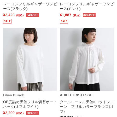
レーヨンフリルギャザーワンピ
レーヨンフリルギャザーワンピ
ース(ブラック)
ース(ミント)
¥2,426
¥1,887
54%OFF
64%OFF
（税込）
（税込）
Bliss bunch
ADIEU TRISTESSE
OE度詰め天竺フリル切替ボート
クールローレル天竺×コットンロ
ネック(オフホワイト)
ーン フリルカラーブラウス(オ
フ)
¥2,200
60%OFF
（税込）