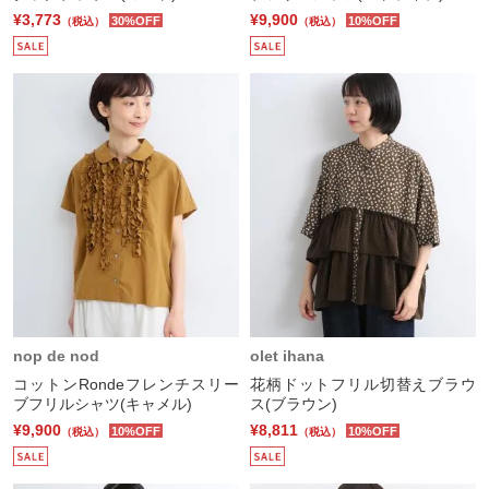
¥3,773
¥9,900
30%OFF
10%OFF
（税込）
（税込）
nop de nod
olet ihana
コットンRondeフレンチスリー
花柄ドットフリル切替えブラウ
ブフリルシャツ(キャメル)
ス(ブラウン)
¥9,900
¥8,811
10%OFF
10%OFF
（税込）
（税込）