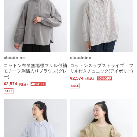
cloudnine
cloudnine
コットン布帛無地襟フリル付袖
コットンスラブストライプ フ
モチーフ刺繍入りブラウス(グレ
リル付きチュニック(アイボリー)
ー)
¥2,574
40%OFF
（税込）
¥2,574
40%OFF
（税込）