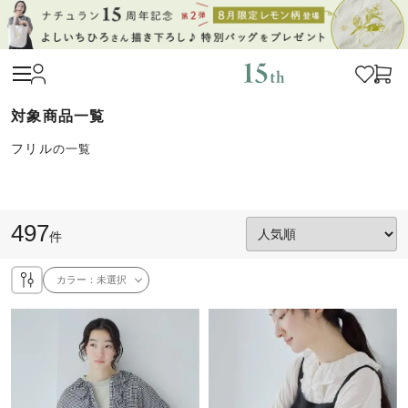
フリル
の一覧
497
件
カラー：
未選択