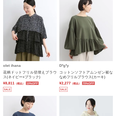
olet ihana
D*g*y
花柄ドットフリル切替えブラウ
コットンソフトアムンゼン裾な
ス(ネイビー×ブラック)
なめフリルブラウス(カーキ)
¥8,811
¥2,277
10%OFF
70%OFF
（税込）
（税込）