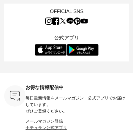
L ] //
ュランでも人気の
の 「D*g*y」 より、
ーマル服のオリジナ
ナチュラ
7/26 -
「m.m（松尾ミユ
毎年大人気のナチュ
ルブランド「 Luuna
ルブランド「
OFFICIAL SNS
/ ✨✨ナ
キ）」と
ラン別注 リブデニム
miu 」から、 新たに
Laulu 
5周年記念
「aoneco」から、
ワンピースが登場。
フォーマルジャケッ
をまたい
月より、
持っているだけで気
シルエットや素材を
トが仲間入り。 ワン
ェックス
円（税込）以
分が上がる バッグや
見直し、 さらに魅力
ピースとのバランス
登場。 真夏にうれし
いただいた
雑貨をご紹介しま
的になったアイテム
を考え、 丈感やシル
い涼やかさ
公式アプリ
人気イラス
す。 -------------------
を 詳しくご紹介いた
エット、着心地まで
先取りで
ー、よしい
---------- 松尾ミユキ
します。 モデル身
丁寧に設計。 特別な
いた色合
ろさん
-------------------------
長：164cm / 着用サ
日を心地よく過ごせ
えたアイテ
ochop2）
---- ■松尾ミユキ
イズ：PLUS ---------
る一着に仕上げまし
しくご紹
し 【第2
シアーバッグ
--------------------
た。 モデル身長：
モデル身長
ン柄コット
¥3,080（税込） ・
D*g*y -----------------
164cm ----------------
-------------
をプレゼン
Momo ・Leo ・
------------ ■リブ使い
------------- Luuna
---- Lintu L
にな
Maron ・Stella [ 注文
デニムワンピース
miu --------------------
-------------
 旅行や帰
番号：EMW-263B-
¥9,680（税込） ・ネ
--------- ■【慶弔両
タータン
ャーなど楽
31376 ] ■松尾ミユ
イビー ・ブラック [
用】ノーカラーフォ
ャザー
を計画され
キ キャットヘアク
注文番号：DCO-
ーマルジャケット
¥9,900
お得な情報配信中
も多いかと
リップ ¥1,320（税
264W-30707 ] -------
¥16,500（税込） [
ッド系 ・
は、
込） ・Noisettes ・
---------------------- ▶️
注文番号：KOA-
[ 注文番
毎日最新情報をメールマガジン・
公式アプリでお届け
のこれから
Pepper ・Chloe [ 注
お買い物は写真のタ
262O-31095 ] ■【慶
263S-27183 ] --
な 涼し気
文番号：EMW-
グをタップ またはプ
弔両用】大切な日の
-------------
しています。
アップやワ
262A-31375 ] ■松尾
ロフィール
ボタンフレアワンピ
お買い物
ぜひご登録ください。
、ブラウス
ミユキ キャットハ
（@natulan_official）
ース ¥18,700（税
グをタップ
！ そし
ンドルマグ ¥
からどうぞ 「ナチュ
込） [ 注文番号：
ロフ
メールマガジン登録
気「よくば
¥1,650（税込） ・
ラン」で 注文番号や
KOA-252W-22368 ]
（@natulan
ナチュラン公式アプリ
」予約販売
Pumpkin ・Noisettes
商品名を検索してみ
■【慶弔両用】大切
からどうぞ 「ナ
トしていま
・Pepper ・Chloe [
てくださいね。
な日のボウタイAラ
ラン」で 