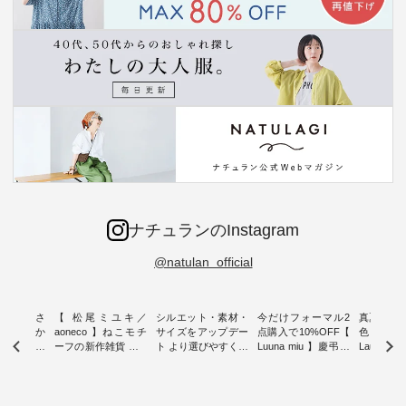
ナチュランのInstagram
@natulan_official
新着をおさ
【 松尾ミユキ／
シルエット・素材・
今だけフォーマル2
真夏から
チュランか
aoneco 】ねこモチ
サイズをアップデー
点購入で10%OFF【
色チェック
したアイテ
ーフの新作雑貨 ・ 8
ト より選びやすく【
Luuna miu 】慶弔両
Laulu
タッフが気
月8日の「世界猫の
D*g*y 】別注リブデ
用ノーカラージャケ
ェックギ
のをピック
日」を前に、 愛らし
ニムワンピース ・
ット ・ 身に纏うだ
ート ・ ゆったりと
s
いネコモチーフのア
心地よく着られるデ
けでほっとする着心
した着心
s NEW
イテムを特集。 ナチ
イリーウェアが人気
地を大切にした フォ
日常着を