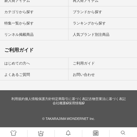
新入荷アイテム
再入荷アイテム
シンプルラ
ンプルコー
カテゴリから探す
ブランドから探す
女子 #夏コ
夏コーデ #
特集一覧から探す
ランキングから探す
#コーデ #
ネン
ficial.
リンネル掲載商品
人気ブランド別注商品
ご利用ガイド
はじめての方へ
ご利用ガイド
よくあるご質問
お問い合わせ
利用規約
個人情報保護方針
特定商取引に基づく表記
古物営業法に基づく表記
会社概要
採用情報
© TAKARAJIMA WONDERNET Inc.