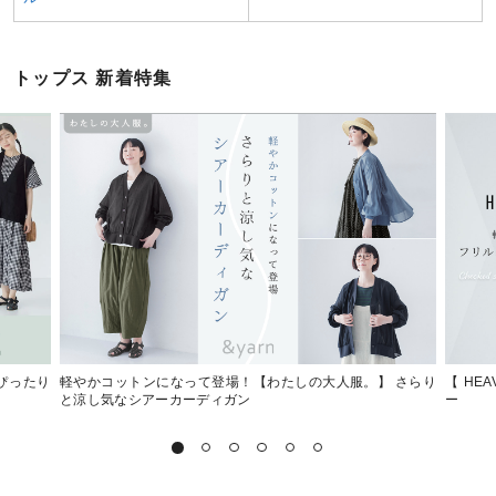
トップス 新着特集
にぴったり
軽やかコットンになって登場！【わたしの大人服。】 さらり
【 HE
と涼し気なシアーカーディガン
ー