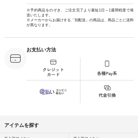
] ＜7～
からどうぞ 「ナチュ
#ナチュラン
UNPLE ボ
ラン」で 注文番号や
#natulan_official.
※予約商品をのぞき、ご注文完了より最短1日～1週間程度で発
ゴイージー
商品名を検索してみ
送いたします。
1,550（税
てくださいね。
※メーカーからお届けする「別配送」の商品は、商品ごとに送料
注文番号：
#lifewear #fashion
が異なります。
-18377 ]
#natulan #今日のコ
■Lintu
ーデ #コーディネー
立体フラワー
ト #ファッション #
ラウス
ナチュラル #日々の
税込） [ 注
暮らし #暮らしを楽
お支払い方法
C-263T-
しむ #シンプルライ
フ #シンプルコーデ
商品詳
#大人女子 #猫 #猫グ
い物は写真
ッズ #世界猫の日 #
ップ また
バッグ #財布 #ポー
フィール
チ #マグカップ #猫
_official）
雑貨 #松尾ミユキ
チュラン」
#aoneco #アオネコ
にアクセス
#natulan #ナチュラ
番号や商品
ン #natulan_official.
してみてく
ar
#natulan #
デ #コー
 #ファッ
アイテムを探す
ナチュラル
ン #日々
#暮らしを