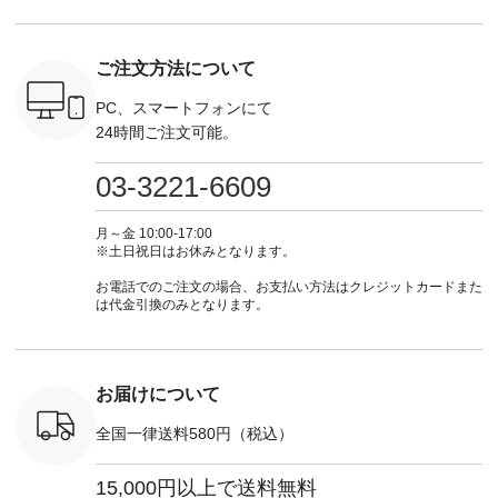
逃しなく！
注文番号：EMW-
#lifewear #fashion
インワンピース
商品名を
------------
262K-31378 ] --------
#natulan #今日のコ
¥18,700（税込） [
てくだ
---------------------
ーデ #コーディネー
注文番号：KOA-
#lifewear
ご注文方法について
----------
aoneco ---------------
ト #ファッション #
252W-22369 ] -------
#natula
枚目
-------------- ■がま口
ナチュラル #日々の
---------------------- ▶️
ーデ #コ
 ■ista-
ロングウォレット
暮らし #暮らしを楽
お買い物は写真のタ
ト #ファ
PC、スマートフォンにて
っと選べるリ
¥19,690（税込） ・
しむ #シンプルライ
グをタップ またはプ
ナチュラル
24時間ご注文可能。
くばりパン
グレージュ ・ブルー
フ #シンプルコーデ
ロフィール
暮らし #
0（税込） [
グリーン ・ミモザイ
#大人女子 #ワンピ
（@natulan_official）
しむ #シ
R-262P-
エロー ・シルエット
ース #デニム #デニ
からどうぞ 「ナチュ
フ #シン
03-3221-6609
ブルー [ 注文番号：
ムワンピ #別注 #夏
ラン」で 注文番号や
#大人女子
 ■so コ
NCO-262C-31607 ]
コーデ #D*g*y #ディ
商品名を検索してみ
ト #フレ
ネンパナマ
■がま口 ミニウォレ
ージーワイ #natulan
てくださいね。
#チェック
月～金 10:00-17:00
wayTライ
ット ¥9,790（税込）
#ナチュラン
#lifewear #fashion
タンチェッ
※土日祝日はお休みとなります。
ラウス
[ 注文番号：NCO-
#natulan_official.
#natulan #今日のコ
#夏コーデ 
税込） [ 注
242C-08057 ] ■ラテ
ーデ #コーディネー
Laulu 
お電話でのご注文の場合、お支払い方法はクレジットカードまた
O-263T-
ィストート
ト #ファッション #
ル #オリ
は代金引換のみとなります。
¥12,980（税込） [
ナチュラル #日々の
ンド #natulan #ナチ
マクロス
注文番号：NCO-
暮らし #暮らしを楽
ュ
テーパード
262B-31610 ] ■キー
しむ #シンプルライ
#natulan_of
,590（税
カバー ¥2,970（税
フ #シンプルコーデ
注文番号：
込） [ 注文番号：
#大人女子 #フォー
お届けについて
-31349 ]
NCO-222C-00150 ] -
マル #ブラックフォ
6枚目＞
-------------------------
ーマル #ジャケット
全国一律送料580円（税込）
 ピンタック
--- ▶️ お買い物は写
#ワンピース #冠婚
ピース
真のタグをタップ ま
葬祭 #Luunamiu #ル
0（税込） [
たはプロフィール
ウナミウ #オリジナ
15,000円以上で送料無料
：MTO-
（@natulan_official）
ルブランド #natulan