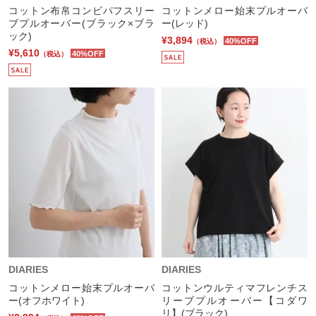
コットン布帛コンビパフスリー
コットンメロー始末プルオーバ
ブプルオーバー(ブラック×ブラ
ー(レッド)
ック)
¥3,894
40%OFF
（税込）
¥5,610
40%OFF
（税込）
DIARIES
DIARIES
コットンメロー始末プルオーバ
コットンウルティマフレンチス
ー(オフホワイト)
リーブプルオーバー【コダワ
リ】(ブラック)