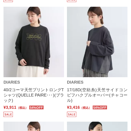
DIARIES
DIARIES
40/2コーマ天竺プリントロングT
17/18D(空紡糸)天竺サイドコン
シャツ(QUELLE PAIRE･･･)(ブラ
ビフハクプルオーバー(チャコー
ック)
ル)
¥3,911
¥3,416
54%OFF
54%OFF
（税込）
（税込）