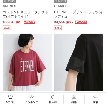
売り切れ
売り切れ
DIARIES
DIARIES
コットンレギュラータンクトッ
ETERNEL プリントTシャツ(イ
プ(オフホワイト)
ンディゴ)
¥3,234
¥4,554
40%OFF
40%OFF
（税込）
（税込）
売り切れ
売り切れ
DIARIES
DIARIES
カテゴリ
ランキング
新入荷
特集
検索