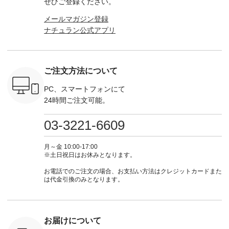
ぜひご登録ください。
っと
ンピース、ブラウス
たはプロフィール
（@natulan_official）
ース ¥18
ネンのよく
などが新登場！ そし
（@natulan_official）
からどうぞ 「ナチュ
込） [ 
メールマガジン登録
パンツ
て、大人気「よくば
からどうぞ 「ナチュ
ラン」で 注文番号や
KOA-252W
ナチュラン公式アプリ
込） [ 注
りパンツ」予約販売
ラン」で 注文番号や
商品名を検索してみ
■【慶弔
R-262P-
がスタートしていま
商品名を検索してみ
てくださいね。
な日のボ
す♪ お見逃しなく！
てくださいね。
#lifewear #fashion
インワ
 お買
-------------------------
#lifewear #fashion
#natulan #今日のコ
¥18,70
真のタグを
---- 今週のご紹介ア
#natulan #今日のコ
ーデ #コーディネー
注文番号
ご注文方法について
たはプロフ
イテム ----------------
ーデ #コーディネー
ト #ファッション #
252W-22369 ] -
ール
------------- ＜1枚目
ト #ファッション #
ナチュラル #日々の
--------------
_official）
右・2枚目＞ ■ista-
ナチュラル #日々の
暮らし #暮らしを楽
お買い物
PC、スマートフォンにて
チュ
ire もっと選べるリ
暮らし #暮らしを楽
しむ #シンプルライ
グをタップ
24時間ご注文可能。
注文番号や
ネンのよくばりパン
しむ #シンプルライ
フ #シンプルコーデ
ロフ
検索してみ
ツ ¥9,900（税込） [
フ #シンプルコーデ
#大人女子 #ワンピ
（@natulan
さいね。
注文番号：IIR-262P-
#大人女子 #カーデ
ース #デニム #デニ
からどうぞ 「ナ
03-3221-6609
 #fashion
29223 ] ＜1枚目左・
ィガン #羽織り #シ
ムワンピ #別注 #夏
ラン」で 
n #今日のコ
3～4枚目＞ ■so コ
アーカーデ #コット
コーデ #D*g*y #ディ
商品名を
ーディネー
ットンリネンパナマ
ン #夏の羽織 #夏コ
ージーワイ #natulan
てくだ
月～金 10:00-17:00
ッション #
クロス 2wayTライ
ーデ #andyarn #アン
#ナチュラン
#lifewear
※土日祝日はお休みとなります。
 #日々の
ンブラウス
ドヤーン #オリジナ
#natulan_official.
#natula
暮らしを楽
¥7,590（税込） [ 注
ルブランド #natulan
ーデ #コ
お電話でのご注文の場合、お支払い方法はクレジットカードまた
ンプルライ
文番号：CSO-263T-
#ナチュラン
ト #ファ
は代金引換のみとなります。
プルコーデ
31348 ] コットンリ
#natulan_official.
ナチュラル
#パンツ #
ネンパナマクロス
暮らし #
ツ #よく
イージーテーパード
しむ #シ
 #テーパ
パンツ ¥7,590（税
フ #シン
 #限定カ
込） [ 注文番号：
#大人女子
お届けについて
荷 #15周
CSO-263P-31349 ]
マル #ブ