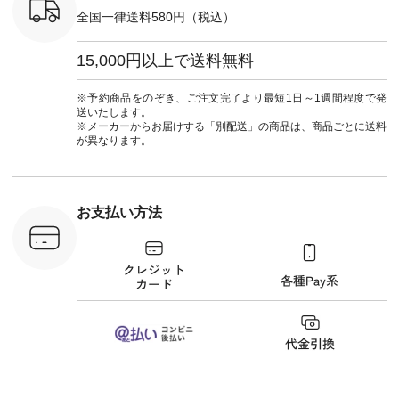
#夏コーデ
＜5～6枚目＞
ーマル #
全国一律送料580円（税込）
re #イスタイ
■&yarn ピンタック
#ワンピー
#natulan
ワンピース
葬祭 #Luu
ュラン
¥12,900（税込） [
ウナミウ 
15,000円以上で送料無料
ficial.
注文番号：MTO-
ルブランド #natu
263W-29752 ] ＜7～
#ナチ
8枚目＞ ■UNPLE ボ
#natulan_of
※予約商品をのぞき、ご注文完了より最短1日～1週間程度で発
ールカーゴイージー
送いたします。
パンツ ¥11,550（税
※メーカーからお届けする「別配送」の商品は、商品ごとに送料
込） [ 注文番号：
が異なります。
UNL-254P-18377 ]
＜9枚目＞ ■Lintu
Laulu 立体フラワー
刺繍ブラウス
¥8,800（税込） [ 注
お支払い方法
文番号：YCC-263T-
30689 ] ---------------
-------------- ▶️商品詳
細やお買い物は写真
のタグをタップ また
はプロフィール
（@natulan_official）
から 「ナチュラン」
のサイトにアクセス
して 注文番号や商品
名を検索してみてく
ださいね。 #lifewear
#fashion #natulan #