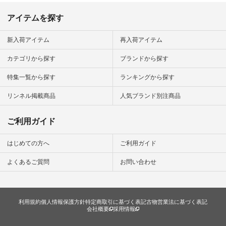
今日のコーデ #コー
ディネート #ファッ
アイテムを探す
ション #ナチュラル
#ナチュラン #日々
の暮らし #暮らしを
新入荷アイテム
再入荷アイテム
楽しむ #シンプルラ
イフ #シンプルコー
カテゴリから探す
ブランドから探す
デ #大人女子 #夏コ
ーデ #真夏コーデ #
特集一覧から探す
ランキングから探す
暑さ対策 #コーデ #
リネン
#natulan_official.
リンネル掲載商品
人気ブランド別注商品
ご利用ガイド
はじめての方へ
ご利用ガイド
よくあるご質問
お問い合わせ
利用規約
個人情報保護方針
特定商取引に基づく表記
古物営業法に基づく表記
会社概要
採用情報