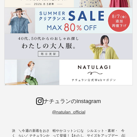
ナチュランのInstagram
@natulan_official
ー再入荷決
＼今週の新着をおさ
軽やかコットンにな
シルエット・素材・
今だけフ
-ire | よく
らい／ ナチュランか
って登場！【わたし
サイズをアップデー
点購入で1