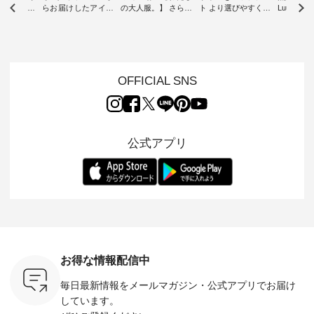
ツ】予約販
らお届けしたアイテ
の大人服。】 さらり
ト より選びやすく【
Luuna m
ムから スタッフが気
と涼し気なシアーカ
D*g*y 】別注リブデ
用ノーカ
もに大きな
になるものをピック
ーディガン ・ 人気
ニムワンピース ・
ット ・ 身に纏うだ
だき、 一
アップ👆 ・ [ This
のシアーカーディガ
心地よく着られるデ
けでほっ
は早々に完
week's NEW
ンが軽くて、 お手入
イリーウェアが人気
地を大切に
 15周年
ARRIVAL ] //
れも簡単なコットン
の 「D*g*y」 より、
ーマル服
くばりパン
2026/07/26 -
素材になりました。
毎年大人気のナチュ
ルブランド「
OFFICIAL SNS
2026/08/01 // ✨✨ナ
ほんのり透ける生地
ラン別注 リブデニム
miu 」か
き、 この
チュラン15周年記念
が、女性らしさを演
ワンピースが登場。
フォーマ
の再入荷が
✨✨ 8月より、
出し、 羽織るだけで
シルエットや素材を
トが仲間入り
。 今回
12,000円（税込）以
今年らしい装いに。
見直し、 さらに魅力
ピースと
10色のカ
上ご購入いただいた
レイヤードスタイル
的になったアイテム
を考え、 
公式アプリ
改めて詳し
お客様へ 人気イラス
が楽しめて、 季節の
を 詳しくご紹介いた
エット、
ます。 限
トレーター、よしい
変わり目に重宝する
します。 モデル身
丁寧に設計。 
を手に入れ
ちひろさん
アイテムです。 モデ
長：164cm / 着用サ
日を心地
だけのチャ
（@chocochop2）
ル身長：168cm -----
イズ：PLUS ---------
る一着に
ひこの機会
描き下ろし 【第2
------------------------
--------------------
た。 モデル身長：
なく！ ▼
弾】レモン柄コット
&yarn -----------------
D*g*y -----------------
164cm ----------------
荷したカラ
ンバッグをプレゼン
------------ ■コットン
------------ ■リブ使い
---------
色） ・コ
ト中です💓 8月にな
シアーVネックカー
デニムワンピース
miu --------
トマト ・
りました☀ 旅行や帰
ディガン ¥7,500（税
¥9,680（税込） ・ネ
--------- ■【慶弔両
モモ ・グ
省、レジャーなど楽
込） ・スモークブル
イビー ・ブラック [
用】ノー
ー ・スミ
しい予定を計画され
ー ・ブラック ・ネ
注文番号：DCO-
ーマルジ
お得な情報配信中
マメ ・レ
ている方も多いかと
イビー [ 注文番号：
264W-30707 ] -------
¥16,50
ルーベリー
思います🌿 今週は、
GRE-263T-30614 ] -
---------------------- ▶️
注文番号
毎日最新情報をメールマガジン・
公式アプリでお届け
----
暑さ本番のこれから
-------------------------
お買い物は写真のタ
262O-31095 
--------
にぴったりな 涼し気
--- ▶️ お買い物は写
グをタップ またはプ
弔両用】
しています。
-------------
なセットアップやワ
真のタグをタップ ま
ロフィール
ボタンフ