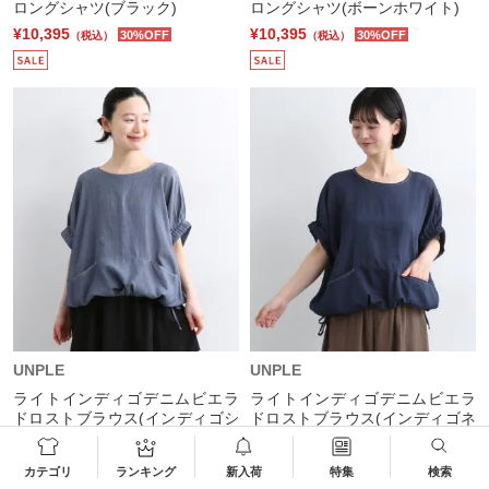
ロングシャツ(ブラック)
ロングシャツ(ボーンホワイト)
¥10,395
¥10,395
30%OFF
30%OFF
（税込）
（税込）
UNPLE
UNPLE
ライトインディゴデニムビエラ
ライトインディゴデニムビエラ
ドロストブラウス(インディゴシ
ドロストブラウス(インディゴネ
ャンブレー)
イビー)
¥7,832
¥7,832
20%OFF
20%OFF
（税込）
（税込）
カテゴリ
ランキング
新入荷
特集
検索