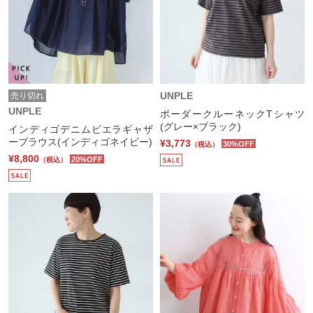
UNPLE
売り切れ
UNPLE
ボーダークルーネックTシャツ
(グレー×ブラック)
インディゴデニムビエラギャザ
ーブラウス(インディゴネイビー)
¥3,773
30%OFF
（税込）
¥8,800
20%OFF
（税込）