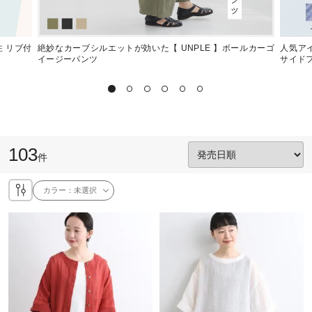
注 リブ付
絶妙なカーブシルエットが効いた【 UNPLE 】ボールカーゴ
人気アイ
イージーパンツ
サイド
103
件
カラー：
未選択