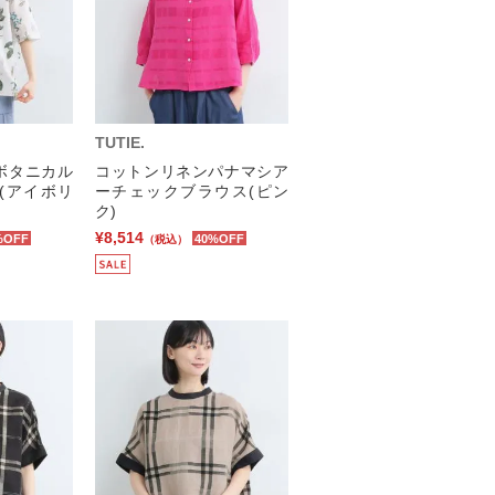
TUTIE.
ボタニカル
コットンリネンパナマシア
(アイボリ
ーチェックブラウス(ピン
ク)
¥8,514
%OFF
40%OFF
（税込）