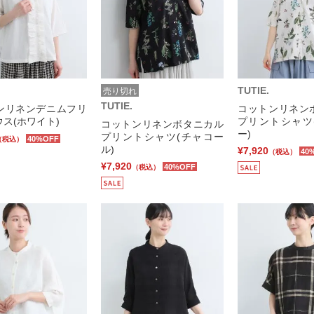
TUTIE.
売り切れ
TUTIE.
ンリネンデニムフリ
コットンリネン
ス(ホワイト)
プリントシャツ
コットンリネンボタニカル
ー)
プリントシャツ(チャコー
40%OFF
（税込）
ル)
¥7,920
40
（税込）
¥7,920
40%OFF
（税込）