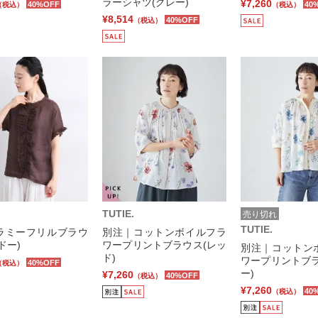
ラーシャツ(グレー)
¥7,260
40%OFF
40
（税込）
（税込）
¥8,514
40%OFF
（税込）
TUTIE.
売り切れ
TUTIE.
ラミーフリルブラウ
別注｜コットンボイルフラ
ドー)
ワープリントブラウス(レッ
別注｜コットン
ド)
ワープリントブラ
40%OFF
（税込）
ー)
¥7,260
40%OFF
（税込）
¥7,260
40
（税込）