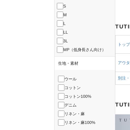
S
M
L
TUT
LL
3L
トップス
MP（低身長さん向け）
アウター
生地・素材
別注・コ
ウール
コットン
コットン100%
TUT
デニム
リネン・麻
リネン・麻100%