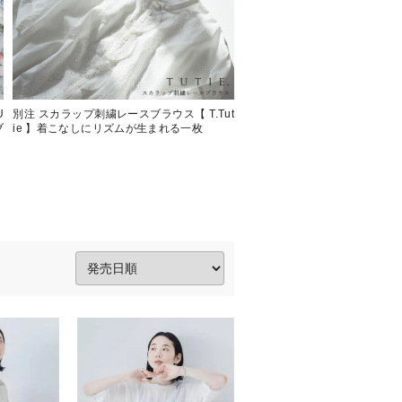
U
別注 スカラップ刺繍レースブラウス【 T.Tut
人気商品に新色登場【 TUTIE.
ブ
ie 】着こなしにリズムが生まれる一枚
う贅沢リネン パーカー