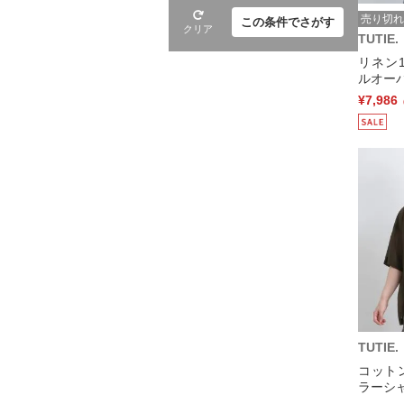
売り切れ
この条件でさがす
クリア
TUTIE.
リネン
ルオーバ
¥7,986
TUTIE.
コット
ラーシャ