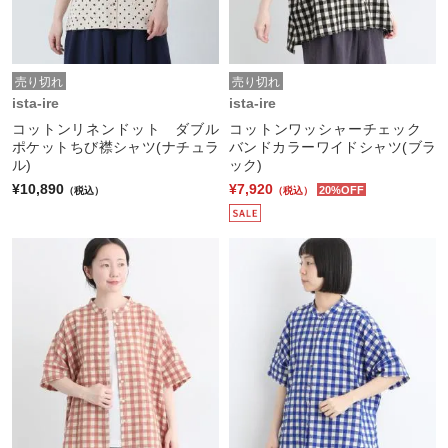
売り切れ
売り切れ
ista-ire
ista-ire
コットンリネンドット ダブル
コットンワッシャーチェック
ポケットちび襟シャツ(ナチュラ
バンドカラーワイドシャツ(ブラ
ル)
ック)
¥10,890
¥7,920
20%OFF
（税込）
（税込）