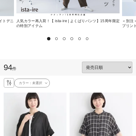
ライトデニ
人気カラー再入荷！【 ista-ire | よくばりパンツ】15周年限定
＜別注＞
の特別アイテム
プリン
94
件
カラー：
未選択