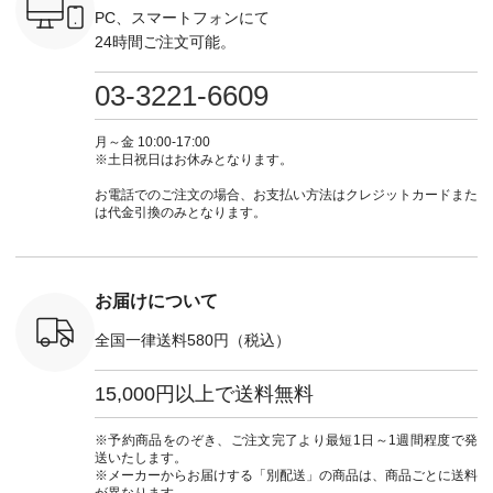
ンプルライ
（@natulan_official）
テム -------------------
ナチュラル #日々の
暮らし #
PC、スマートフォンにて
プルコーデ
からどうぞ 「ナチュ
---------- ＜1枚目
暮らし #暮らしを楽
しむ #シ
24時間ご注文可能。
#ベスト #
ラン」で 注文番号や
右・2～3枚目＞
しむ #シンプルライ
フ #シン
重ね着 #着
商品名を検索してみ
■&yarn コットンシ
フ #シンプルコーデ
#大人女子
ネック #夏
てくださいね。
アーVネックカーデ
#大人女子 #カーデ
ース #デ
03-3221-6609
ewillow #
#lifewear #fashion
ィガン ¥7,500（税
ィガン #羽織り #シ
ムワンピ 
ウィロウ
#natulan #今日のコ
込） [ 注文番号：
アーカーデ #コット
コーデ #D*
n #ナチュラ
ーデ #コーディネー
GRE-263T-30614 ]
ン #夏の羽織 #夏コ
ージーワイ #natu
月～金 10:00-17:00
official.
ト #ファッション #
＜1枚目左・4～5枚
ーデ #andyarn #アン
#ナチ
※土日祝日はお休みとなります。
ナチュラル #日々の
目＞ ■Cassure
ドヤーン #オリジナ
#natulan_of
暮らし #暮らしを楽
2wayドットブラウ
ルブランド #natulan
お電話でのご注文の場合、お支払い方法はクレジットカードまた
しむ #シンプルライ
ス ¥11,990（税込）
#ナチュラン
は代金引換のみとなります。
フ #シンプルコーデ
[ 注文番号：SHG-
#natulan_official.
#大人女子 #パンツ #
263T-30580 ] ＜6～7
リネンパンツ #よく
枚目＞ ■D*g*y リブ
ばりパンツ #テーパ
使いデニムワンピー
ードパンツ #限定カ
ス ¥9,680（税込） [
お届けについて
ラー #再入荷 #15周
注文番号：DCO-
年記念 #夏コーデ
264W-30707 ] ＜8～
全国一律送料580円（税込）
#ista-ire #イスタイ
9枚目＞ ■blue willow
ーレ #別注 #natulan
リネンVネックサイ
#ナチュラン
ドボタンベスト
15,000円以上で送料無料
#natulan_official.
¥12,650（税込） [
注文番号：ISW-
264T-30716 ] --------
※予約商品をのぞき、ご注文完了より最短1日～1週間程度で発
--------------------- ▶️
送いたします。
商品詳細やお買い物
※メーカーからお届けする「別配送」の商品は、商品ごとに送料
は写真のタグをタッ
が異なります。