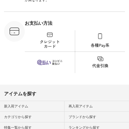
プ またはプロフィー
ル
（@natulan_official）
から 「ナチュラン」
のサイトにアクセス
お支払い方法
して 注文番号や商品
名を検索してみてく
ださいね。 #lifewear
#fashion #natulan #
今日のコーデ #コー
ディネート #ファッ
ション #ナチュラル
#ナチュラン #日々
の暮らし #暮らしを
楽しむ #シンプルラ
イフ #シンプルコー
デ #大人女子 #夏コ
ーデ #真夏コーデ #
暑さ対策 #コーデ #
リネン
アイテムを探す
#natulan_official.
新入荷アイテム
再入荷アイテム
カテゴリから探す
ブランドから探す
特集一覧から探す
ランキングから探す