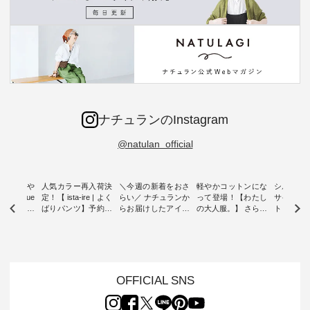
ナチュランのInstagram
@natulan_official
0％の涼や
人気カラー再入荷決
＼今週の新着をおさ
軽やかコットンにな
シルエッ
 blue
定！【 ista-ire | よく
らい／ ナチュランか
って登場！【わたし
サイズを
 】夏にぴった
ばりパンツ】予約販
らお届けしたアイテ
の大人服。】 さらり
ト より選
ックベスト
売開始 ・ 6月の販売
ムから スタッフが気
と涼し気なシアーカ
D*g*y 
開始とともに大きな
になるものをピック
ーディガン ・ 人気
ニムワン
 着心地の
反響をいただき、 一
アップ👆 ・ [ This
のシアーカーディガ
心地よく
切にした服
部カラーは早々に完
week's NEW
ンが軽くて、 お手入
イリーウ
行う 「
売となった 15周年
ARRIVAL ] //
れも簡単なコットン
の 「D*g*y」 より、
low 」から新
記念のよくばりパン
2026/08/02 -
素材になりました。
毎年大人
OFFICIAL SNS
トが届きま
ツ。 たくさんのご要
2026/08/08 // ✨✨ナ
ほんのり透ける生地
ラン別注 
望をいただき、 この
チュラン15周年記念
が、女性らしさを演
ワンピー
たい、 レ
たび待望の再入荷が
✨✨ 12,000円（税
出し、 羽織るだけで
シルエッ