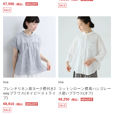
¥7,590
40%OFF
（税込）
ina
ina
フレンチリネン肩ヨーク襟付き2
コットンローン襟肩ハシゴレー
wayブラウス(ネイビーストライ
ス使いブラウス(オフ)
プ)
¥8,250
40%OFF
（税込）
¥8,910
40%OFF
（税込）