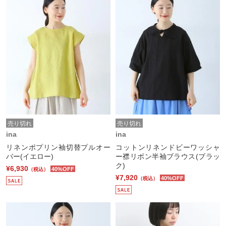
売り切れ
売り切れ
ina
ina
リネンポプリン袖切替プルオー
コットンリネンドビーワッシャ
バー(イエロー)
ー襟リボン半袖ブラウス(ブラッ
ク)
¥6,930
40%OFF
（税込）
¥7,920
40%OFF
（税込）