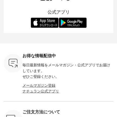
が楽しめる
実現しました。 今回
込）以上ご購入いた
今年らしい装いに。
見直し、 
紹介いたし
再入荷する10色のカ
だいたお客様へ 人気
レイヤードスタイル
的になっ
公式アプリ
ラーを、 改めて詳し
イラストレーター、
が楽しめて、 季節の
を 詳しく
くご紹介します。 限
よしいちひろさん
変わり目に重宝する
します。 モデル
---- blue
定カラーを手に入れ
（@chocochop2）
アイテムです。 モデ
長：164cm / 
------------
られる今だけのチャ
描き下ろし 【第2
ル身長：168cm -----
イズ：PLUS -----
ンス、 ぜひこの機会
弾】レモン柄コット
------------------------
-------------
イドボタン
をお見逃しなく！ ▼
ンバッグをプレゼン
&yarn -----------------
D*g*y -----
2,650（税
今回再入荷したカラ
ト中です💓 そろそろ
------------ ■コットン
------------ ■リブ使い
ラック ・
ー（計10色） ・コ
お盆休みの方も多い
シアーVネックカー
デニムワ
[ 注文番
ーヒー ・トマト ・
のではないでしょう
ディガン ¥7,500（税
¥9,680
-264T-
セサミ ・モモ ・グ
か。 まだまだ暑さが
込） ・スモークブル
イビー ・
リーンティー ・スミ
続きそうですが 今週
ー ・ブラック ・ネ
注文番号
お得な情報配信中
 お買
レ ・クロマメ ・レ
の新作では、今すぐ
イビー [ 注文番号：
264W-30707 ] -
真のタグを
モン ・ブルーベリー
着られて初秋まで活
GRE-263T-30614 ] -
--------------
毎日最新情報をメールマガジン・
公式アプリでお届け
たはプロフ
・ラズベリー --------
躍する シアーカーデ
-------------------------
お買い物
ール
---------------------
ィガンやベスト、デ
--- ▶️ お買い物は写
グをタップ
しています。
_official）
ista-ire ----------------
ニムワンピースなど
真のタグをタップ ま
ロフ
ぜひご登録ください。
チュ
------------- ■もっと
が登場です！ スタイ
たはプロフィール
（@natulan
注文番号や
選べるリネンのよく
リスト山口
（@natulan_official）
からどうぞ 「ナ
メールマガジン登録
検索してみ
ばりパンツ
(@natulan_stylist_yama)
からどうぞ 「ナチュ
ラン」で 
ナチュラン公式アプリ
さいね。
¥9,900（税込） [ 注
からの 最新の撮影シ
ラン」で 注文番号や
商品名を
 #fashion
文番号：IIR-262P-
ョット📷では、ニッ
商品名を検索してみ
てくだ
n #今日のコ
29223 ] ---------------
トなどの秋アイテム
てくださいね。
#lifewear
ーディネー
-------------- ▶️ お買
も登場🫶 楽しみにお
#lifewear #fashion
#natula
ッション #
い物は写真のタグを
待ちくださいね。 --
#natulan #今日のコ
ーデ #コ
ご注文方法について
 #日々の
タップ またはプロフ
-------------------------
ーデ #コーディネー
ト #ファ
暮らしを楽
ィール
-- 今週のご紹介アイ
ト #ファッション #
ナチュラル