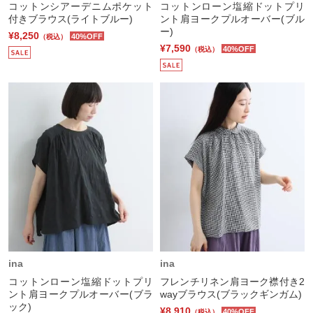
コットンシアーデニムポケット
コットンローン塩縮ドットプリ
付きブラウス(ライトブルー)
ント肩ヨークプルオーバー(ブル
ー)
¥8,250
40%OFF
（税込）
¥7,590
40%OFF
（税込）
ina
ina
コットンローン塩縮ドットプリ
フレンチリネン肩ヨーク襟付き2
ント肩ヨークプルオーバー(ブラ
wayブラウス(ブラックギンガム)
ック)
¥8,910
40%OFF
（税込）