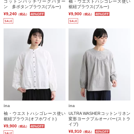
コットンパッチワークパター
袖・ウエストハシゴレース使い
ン 多ボタンブラウス(ブルー)
裾紐ブラウス(ブルー)
¥9,240
¥9,900
40%OFF
40%OFF
（税込）
（税込）
ina
ina
袖・ウエストハシゴレース使い
ULTRA WASHERコットンリネン
裾紐ブラウス(オフホワイト)
変形ヨークプルオーバー(ストラ
イプ)
¥9,900
40%OFF
（税込）
¥8,910
40%OFF
（税込）