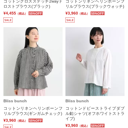
コットンクロスステッチ2wayド
コットンリネンヘリンボーンフ
ロストブラウス(ブラック)
リルブラウス(ブラックウォッチ)
¥4,455
¥3,960
55%OFF
55%OFF
（税込）
（税込）
Bliss bunch
Bliss bunch
コットンリネンヘリンボーンフ
コットンドビーストライプダブ
リルブラウス(ギンガムチェック)
ル釦シャツ(オフホワイトストラ
イプ)
¥3,960
55%OFF
（税込）
¥3,960
55%OFF
（税込）