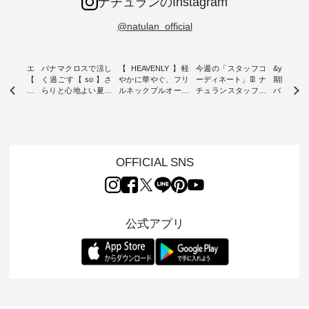
ナチュランのInstagram
@natulan_official
ーブシルエ
パナマクロスで涼し
【 HEAVENLY 】軽
今週の「スタッフコ
&yarn 9th
効いた【
く過ごす【 so 】さ
やかに華やぐ、フリ
ーディネート」👖 ナ
期間限定 
 】ボールカ
らりと心地よい夏コ
ルネックプルオーバ
チュランスタッフの
バー×サ
ジーパンツ
ーデ ・ 毎日の“とっ
ー ・ 天然素材を生
リアルなコーディネ
ット ・ ナチュラン
ても”になれる、 ス
かしたナチュラルス
ートをご紹介します
オリジナ
ルな服を提
タンダードな服を提
タイルで人気の
♪ 今回は、8/1に再入
「&yarn
NPLE 」
案する「so（エスオ
「HEAVENLY」か
荷し、 すでに残りわ
げさまで
やかなはき
ー）」。 今回は、独
ら、 新作プルオーバ
ずかとなっている大
えました。 「サ
れいなシル
特の凹凸と軽やかな
ーが届きました。 ほ
人気の ナチュラン
ットを着
OFFICIAL SNS
両立した、
風合いを持つ パナマ
んのり透け感のある
15周年記念アイテム
れど、 合
ーゴイージ
織で仕立てた、
涼やかな生地に、 ふ
「もっと選べるリネ
ナーが難
のご紹介。
2wayブラウスとイ
んわりとしたフリル
ンのよくばりパン
うお客様
るコットン
ージーテーパードパ
をあしらった襟元が
ツ」 をスタッフが着
えして、 
体的なフォ
ンツをご紹介しま
印象的。 シンプルな
用してみました🌿 身
ンサロペ
公式アプリ
、 カジュ
す。 コットンリネン
装いに、 さりげない
長ごとのサイズ感や
ダープル
らも大人ら
のさらりとした肌ざ
華やぎを添えてくれ
着用感など、 ぜひ参
セットでご
テムです。
わりで、 汗ばむ季節
る一枚です。 モデル
考にしてみてくださ
チュラル
：165cm
にも心地よく、 単品
身長：164cm --------
いね。 ＝＝＝＝＝＝
のサロペッ
------------
でもセットアップで
---------------------
＝＝＝＝＝
ルー・ピ
-----------
も楽しめる2つのア
HEAVENLY -----------
8/10（月）AM9:59ま
ックのプ
----- ■ボ
イテムです。 --------
------------------ ■チ
で🎫 ＼涼しいリネン
を組み合わ
ゴイージー
--------------------- so
ェックシャーリング
服ウィーク開催中⏰
6セット