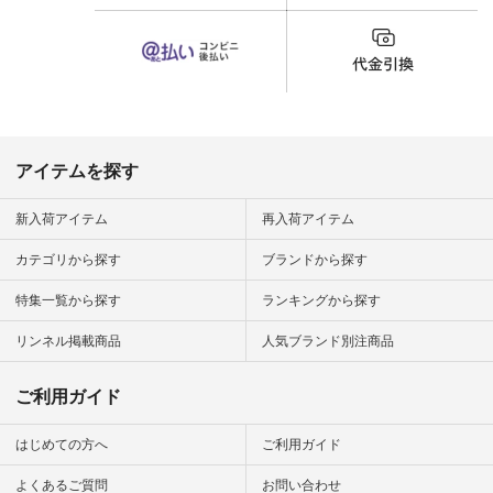
くことが多いのです
が、 これなら自然に
体型もカバーしてく
れるので スカート派
の方にもおすすめし
たい一本です。 -----
------------------------
▶️商品詳細やお買い
物は写真のタグをタ
ップ またはプロフィ
アイテムを探す
ール
（@natulan_official）
から 「ナチュラン」
新入荷アイテム
再入荷アイテム
のサイトにアクセス
して 注文番号や商品
カテゴリから探す
ブランドから探す
名を検索してみてく
ださいね。 #lifewear
特集一覧から探す
ランキングから探す
#fashion #natulan #
今日のコーデ #コー
ディネート #ファッ
リンネル掲載商品
人気ブランド別注商品
ション #ナチュラル
#ナチュラン #日々
の暮らし #暮らしを
ご利用ガイド
楽しむ #シンプルラ
イフ #シンプルコー
デ #大人女子 #スタ
はじめての方へ
ご利用ガイド
ッフ着用 #大人カジ
ュアル
よくあるご質問
お問い合わせ