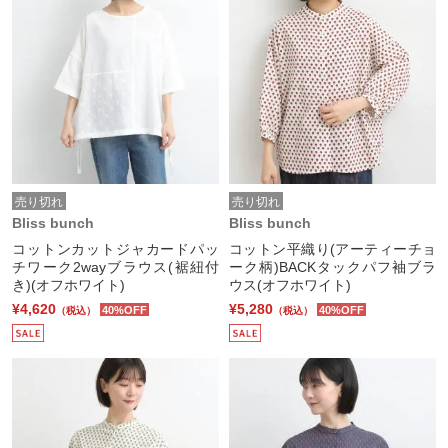
売り切れ
売り切れ
Bliss bunch
Bliss bunch
コットンカットジャカードパッ
コットン平織り(アーティーチョ
チワーク2wayブラウス(裾紐付
ーク柄)BACKタックパフ袖ブラ
き)(オフホワイト)
ウス(オフホワイト)
¥4,620
¥5,280
40%OFF
40%OFF
（税込）
（税込）