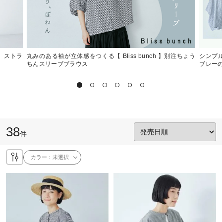
 】ストラ
丸みのある袖が立体感をつくる【 Bliss bunch 】別注ちょう
シンプル
ちんスリーブブラウス
ブレー
38
件
カラー：
未選択