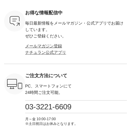
1,550（税
-------------------------
フリルネックプルオ
／ 対象のリネン
す。 販売は8月10日
ーキ ・ブ
---- ■コットンリネ
ーバー ¥12,650（税
100％アイテムを合
までの期
ベージュ [
ンパナマクロス
込） ・ホワイト×ブ
計5,000円以上ご購
す。 ぜひ
お得な情報配信中
：UNL-
2wayTラインブラウ
ラック ・ネイビー
入いただくと 使える
覧ください。 
------
ス ¥7,590（税込）
・オフ [ 注文番号：
【送料無料】クーポ
身長：160c
毎日最新情報をメールマガジン・
公式アプリでお届け
-------- ▶️
・グレー ・タータン
DLW-263T-30714 ] --
ンをプレゼント中◎
-------------
は写真のタ
チェック ・ナチュラ
-------------------------
＝＝＝＝＝＝＝＝＝
---- &yarn 
しています。
 またはプ
ル ・チャコール [ 注
-- ▶️ お買い物は写真
＝＝ ▼今週の「スタ
---------------
ぜひご登録ください。
ィール
文番号：CSO-263T-
のタグをタップ また
ッフコーディネー
わず決ま
_official）
31348 ] ■コットンリ
はプロフィール
ト」着用アイテム ■
ーT×サロ
メールマガジン登録
チュ
ネンパナマクロス
（@natulan_official）
もっと選べるリネン
ト ¥19,
ナチュラン公式アプリ
注文番号や
イージーテーパード
からどうぞ 「ナチュ
のよくばりパンツ
＜8月10日 
検索してみ
パンツ ¥7,590（税
ラン」で 注文番号や
¥9,900（税込） ・モ
で上記【1
さいね。
込） ・グレー ・タ
商品名を検索してみ
モ ・コーヒー ・ク
タイムセ
 #fashion
ータンチェック ・ナ
てくださいね。
ロマメ [ 注文番号：
・ブルー
n #今日のコ
チュラル ・チャコー
#lifewear #fashion
IIR-262P-29223 ] ----
ル ・ピン
ご注文方法について
ーディネー
ル [ 注文番号：
#natulan #今日のコ
-------------------------
ラル ・ブ
ッション #
CSO-263P-31349 ] -
ーデ #コーディネー
①スタッフ：koishi /
チュラル 
 #日々の
-------------------------
ト #ファッション #
身長155cm ▼スタッ
ブラック 
PC、スマートフォンにて
暮らしを楽
--- ▶️ お買い物は写
ナチュラル #日々の
フコメント 上ほどよ
ブラック 
24時間ご注文可能。
ンプルライ
真のタグをタップ ま
暮らし #暮らしを楽
い厚みのリネンで軽
×ブラック
プルコーデ
たはプロフィール
しむ #シンプルライ
いのに透けないのは
号：MTO
 #パンツ
（@natulan_official）
フ #シンプルコーデ
嬉しいです。 暑い夏
31965 ] ---------------
03-3221-6609
カーゴパン
からどうぞ 「ナチュ
#大人女子 #シャツ #
もこれだったら涼し
-------------- ▶️
ゴパンツコ
ラン」で 注文番号や
シャツコーデ #フリ
く過ごせますね♪ ピ
い物は写
夏コーデ
商品名を検索してみ
ルシャツ #チェック
ンク×ピンクの組み
タップ ま
月～金 10:00-17:00
 #アンプル
てくださいね。
シャツ #チェックシ
合わせにしたかった
ィ
※土日祝日はお休みとなります。
n #ナチュラ
#lifewear #fashion
ャツコーデ #夏コー
ので、 ピンクのボー
（@natulan