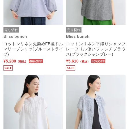
売り切れ
売り切れ
Bliss bunch
Bliss bunch
コットンリネン先染めFB差ドル
コットンリネン平織りシャンブ
マリーブシャツ(ブルーストライ
レーフリル使いフレンチブラウ
プ)
ス(ブラックシャンブレー)
¥5,280
¥5,610
40%OFF
40%OFF
（税込）
（税込）