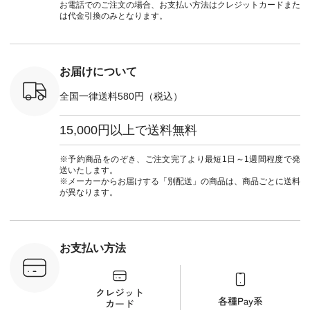
official.
#natulan #今日のコ
デ #HEAVENLY #ヘ
ダーをシアーブラウ
からどうぞ 「ナ
お電話でのご注文の場合、お支払い方法はクレジットカードまた
ーデ #コーディネー
ブンリー #natulan #
スのインナーに合わ
ラン」で 
は代金引換のみとなります。
ト #ファッション #
ナチュラン
せてみました。 -----
商品名を
ナチュラル #日々の
#natulan_official.
------------------------
てくだ
暮らし #暮らしを楽
②スタッフ：sk / 身
#lifewear
しむ #シンプルライ
長150cm ▼スタッフ
#natula
フ #シンプルコーデ
コメント ウエストが
ーデ #コ
お届けについて
#大人女子 #ブラウ
ゴムでしっかりと留
ト #ファ
ス #パンツ #コット
まっているので、 安
ナチュラル
全国一律送料580円（税込）
ンリネン #パマナク
心してはくことがで
暮らし #
ロス #パマナ織り #
きます♪ ボトムスが
しむ #シ
セットアップ #涼コ
ちょっと暗い色味な
フ #シン
15,000円以上で送料無料
ーデ #夏コーデ #so
のでトップスは明る
#大人女子
#エスオー #natulan
い色を。 シンプルに
ットコーデ
#ナチュラン
なりすぎないよう
ーコーデ 
※予約商品をのぞき、ご注文完了より最短1日～1週間程度で発
#natulan_official.
に、 ビスチェを重ね
ト #サロ
送いたします。
てトレンド感をプラ
ツ #ボー
※メーカーからお届けする「別配送」の商品は、商品ごとに送料
スしました。 --------
#夏コーデ #
が異なります。
--------------------- ③
#アン
スタッフ：uruma /
#natula
身長160cm ▼スタッ
ン #natulan_
フコメント カジュア
ルなイメージでした
お支払い方法
が、 きれいめにもマ
ッチするという意外
な一面を発見できま
した！ 腰周りが気に
なってスカートをは