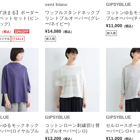
vent blanc
GIPSYBLUE
ず決まる】ボーダー
ワッフルスタンドネックプ
コットンゆるモ
ロペットセット(ピン
リントプルオーバー(グレ
プルオーバー(チ
ック)
ー/ネイビー)
¥11,000
（税込）
1
¥14,080
10%OFF
（税込）
（税込）
BLUE
GIPSYBLUE
GIPSYBLUE
ンゆるモックネック
コットンローン刺繍切り替
セルロースボーダ
ーバー(ロイヤルブル
えプルオーバー(シロ)
ーバー(シロ×ト
¥13,200
¥11,000
（税込）
（税込）