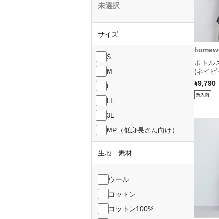
未選択
サイズ
homewo
S
ボトル
M
(ネイビ
¥9,790
L
LL
3L
MP（低身長さん向け）
生地・素材
ウール
コットン
コットン100%