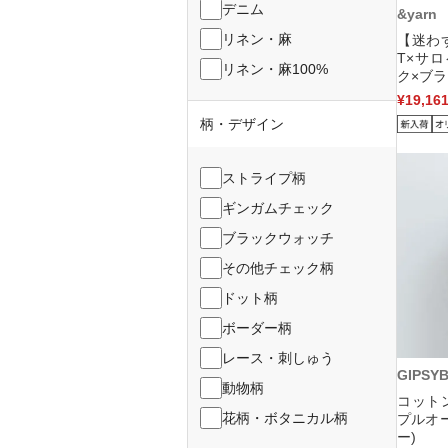
デニム
&yarn
リネン・麻
【迷わ
T×サ
リネン・麻100%
ク×ブラ
¥19,16
柄・デザイン
ストライプ柄
ギンガムチェック
ブラックウォッチ
その他チェック柄
ドット柄
ボーダー柄
レース・刺しゅう
GIPSY
動物柄
コット
花柄・ボタニカル柄
プルオ
ー)