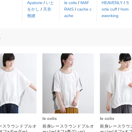
Ayatorie
/
いと
le colis
/
MAF
HEAVENLY
/
S
をかし
/
天衣
RAIS
/
cache c
orte cuff
/
hom
無縫
ache
eworking
件
le colis
le colis
ースラウンドプルオ
前身レースラウンドプルオ
前身レースラウ
オフ×ボーダー)
ーバー(オフ×杢グレー)
ーバー(オフ×オフ