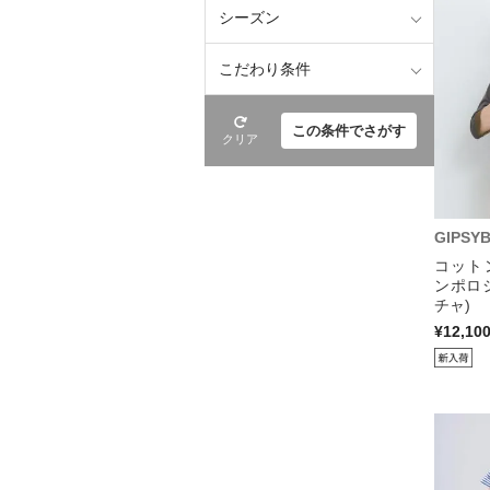
シーズン
こだわり条件
この条件でさがす
クリア
GIPSY
コット
ンポロ
チャ)
¥12,10