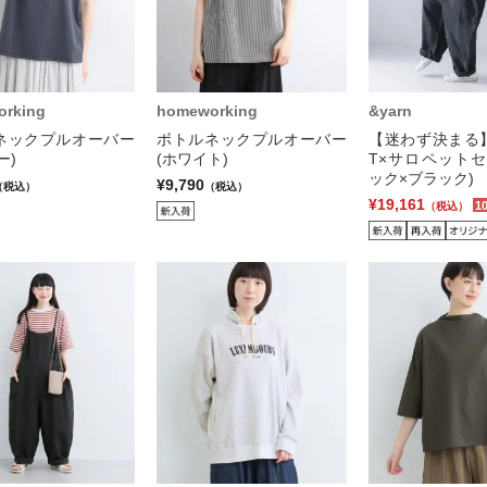
rking
homeworking
&yarn
ネックプルオーバー
ボトルネックプルオーバー
【迷わず決まる
ー)
(ホワイト)
T×サロペットセ
ック×ブラック)
¥9,790
（税込）
（税込）
¥19,161
1
（税込）