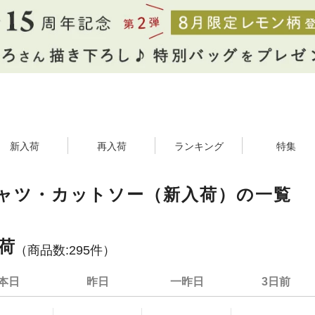
新入荷
再入荷
ランキング
特集
シャツ・カットソー（新入荷）の一覧
荷
（商品数:
295
件）
本日
昨日
一昨日
3日前