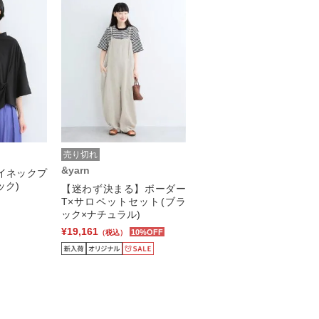
売り切れ
&yarn
Tハイネックプ
ック)
【迷わず決まる】ボーダー
T×サロペットセット(ブラ
ック×ナチュラル)
¥19,161
10%OFF
（税込）