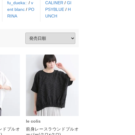
fu_dueka::
/
v
CALINER
/
GI
ent blanc
/
PO
PSYBLUE
/
H
RINA
UNCH
le colis
ンドプルオ
前身レースラウンドプルオ
)
ーバー(クロ×クロ)