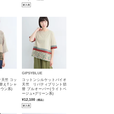
GIPSYBLUE
天竺 コッ
コットンシルケットバイオ
替えTシャ
天竺 リバティプリント切
ラウン系)
替 プルオーバー(ライトベ
ージュ×グリーン系)
¥12,100
（税込）