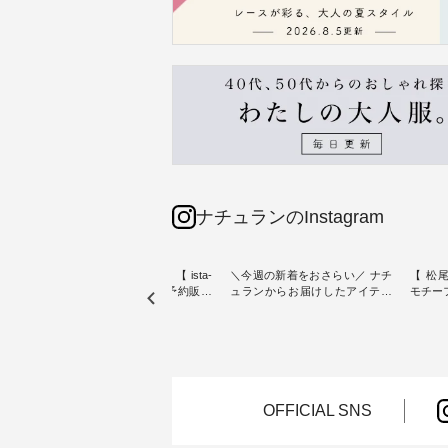
ナチュランのInstagram
素材【
人気カラー再入荷決定！【 ista-
＼今週の新着をおさらい／ ナチ
【 松尾
たりのVネ
ire | よくばりパンツ】予約販売
ュランからお届けしたアイテム
モチーフの
開始 ・ 6月の販売開始とともに
から スタッフが気になるものを
「世界
を大切
大きな反響をいただき、 一部カ
ピックアップ👆 ・ [ This week's
いネコ
blue
ラーは早々に完売となった 15周
NEW ARRIVAL ] // 2026/07/26 -
集。 ナチュランでも人気の
ストが届
年記念のよくばりパンツ。 たく
2026/08/01 // ✨✨ナチュラン15周
「m.
さんのご要望をいただき、 この
年記念✨✨ 8月より、12,000円
「aon
楽しめ
たび待望の再入荷が実現しまし
（税込）以上ご購入いただいた
けで気
。 モ
た。 今回再入荷する10色のカラ
お客様へ 人気イラストレータ
をご紹介します。 -
OFFICIAL SNS
ーを、 改めて詳しくご紹介しま
ー、よしいちひろさん
-------
--------
す。 限定カラーを手に入れられ
（@chocochop2）描き下ろし
--------------