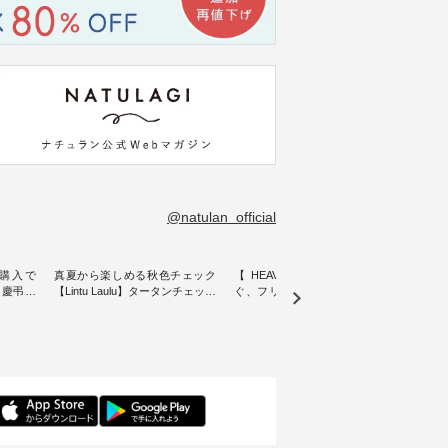
@natulan_official
購入で
真夏から楽しめる秋色チェック
【 HEAVENLY 】軽やかに華や
今週
 】慶弔両
【Lintu Laulu】タータンチェック
ぐ、フリルネックプルオーバー
ト」👖 ナチュランスタッフ
身に
ギャザースカート ・ ゆったりと
・ 天然素材を生かしたナチュラ
アル
着心地を
した着心地の大人の日常着を提
ルスタイルで人気の
します♪ 今回は、8/
服のオリ
案する、 ナチュランオリジナル
「HEAVENLY」から、 新作プル
し、 
miu 」
ブランド「 Lintu Laulu 」から、
オーバーが届きました。 ほんの
いる大
ルジャケ
季節をまたいで穿けるチェック
り透け感のある涼やかな生地
記念ア
スカートが新登場。 真夏にうれ
に、 ふんわりとしたフリルをあ
ネンの
感やシル
しい涼やかさと、 秋を先取りで
しらった襟元が印象的。 シンプ
ッフが
寧に設
きる落ち着いた色合いを兼ね備
ルな装いに、 さりげない華やぎ
ごと
えたアイテムを、 詳しくご紹介
を添えてくれる一枚です。 モデ
ぜひ