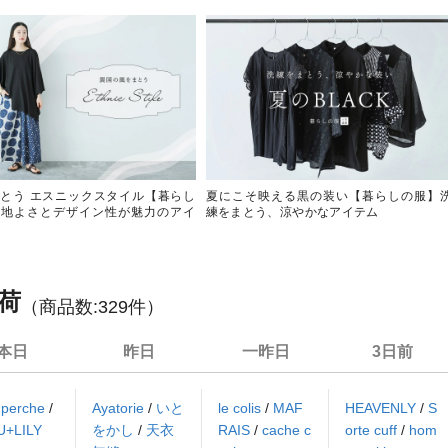
とう エスニックスタイル【暮らし
夏にこそ映える黒の装い【暮らしの服】
心地よさとデザイン性が魅力のアイ
練をまとう、涼やかなアイテム
荷
（商品数:
329
件）
本日
昨日
一昨日
3日前
/
perche
/
Ayatorie
/
いと
le colis
/
MAF
HEAVENLY
/
S
U+LILY
をかし
/
天衣
RAIS
/
cache c
orte cuff
/
hom