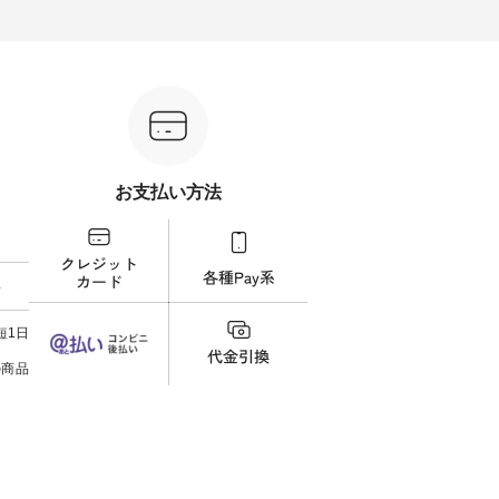
ル
します。 モデル身長：164cm ---
ル身長：164cm --------------------
ね。 ＝＝＝＝＝＝＝＝＝＝＝
-------------------------- Lintu Laulu
--------- HEAVENLY ----------------
8/10
---------
----------------------------- ■タータ
------------- ■チェックシャーリン
いリ
ンチェックギャザースカート
グフリルネックプルオーバー
対象の
ケット
¥9,900（税込） ・レッド系 ・グ
¥12,650（税込） ・ホワイト×ブ
計5,
注文番号：
リーン系 [ 注文番号：MTO-
ラック ・ネイビー ・オフ [ 注文
使え
263S-27183 ] -----------------------
番号：DLW-263T-30714 ] --------
プレゼ
フレアワ
------ ▶️ お買い物は写真のタグを
--------------------- ▶️ お買い物は
＝＝＝＝ ▼今週の「
 [ 注文
タップ またはプロフィール
写真のタグをタップ またはプロ
ーディ
【慶
（@natulan_official）からどうぞ
フィール（@natulan_official）か
もっ
タイAラ
「ナチュラン」で 注文番号や商
らどうぞ 「ナチュラン」で 注文
パンツ
お支払い方法
00（税
品名を検索してみてください
番号や商品名を検索してみてく
・コー
252W-
ね。 #lifewear #fashion #natulan
ださいね。 #lifewear #fashion
号：IIR-262
#今日のコーデ #コーディネート
#natulan #今日のコーデ #コーデ
------
グをタッ
#ファッション #ナチュラル #
ィネート #ファッション #ナチュ
/ 身長155cm
ィール
日々の暮らし #暮らしを楽しむ #
ラル #日々の暮らし #暮らしを楽
ト 上
料
）からどうぞ
シンプルライフ #シンプルコー
しむ #シンプルライフ #シンプル
いの
番号や商
デ #大人女子 #スカート #フレア
コーデ #大人女子 #シャツ #シャ
す。 
ださい
スカート #チェック柄 #タータン
ツコーデ #フリルシャツ #チェッ
く過ご
短1日
チェック #秋色 #夏コーデ #Lintu
クシャツ #チェックシャツコー
の組
ィネート
Laulu #リントゥラウル #オリジ
デ #夏コーデ #HEAVENLY #ヘブ
で、 
の商品
ラル #
ナルブランド #natulan #ナチュ
ンリー #natulan #ナチュラン
ブラ
しむ #
ラン #natulan_official.
#natulan_official.
みました。 ------------
プルコー
--- 
 #ブラ
▼スタ
ト #ワ
ゴム
miu #
ので、
ルブラン
ます♪