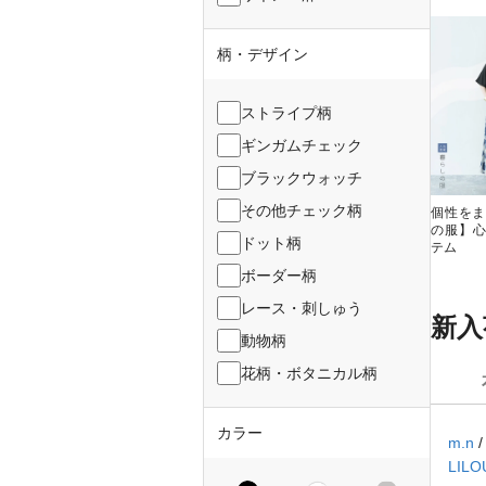
柄・デザイン
ストライプ柄
ギンガムチェック
ブラックウォッチ
その他チェック柄
個性をま
の服】
ドット柄
テム
ボーダー柄
レース・刺しゅう
新入
動物柄
花柄・ボタニカル柄
カラー
m.n
LILO