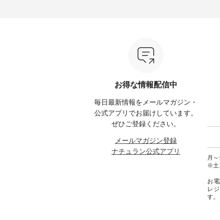
る今だけのチャンス、 ぜひこの
【第2弾】レモン柄コットンバッ
ーバッ
50（税
機会をお見逃しなく！ ▼今回再
グをプレゼント中です💓 8月に
Momo ・
 [ 注
入荷したカラー（計10色） ・コ
なりました☀ 旅行や帰省、レジ
注文番号：
--
ーヒー ・トマト ・セサミ ・モ
ャーなど楽しい予定を計画され
松尾ミ
モ ・グリーンティー ・スミレ
ている方も多いかと思います🌿
ップ ¥1
はプロ
・クロマメ ・レモン ・ブルーベ
今週は、暑さ本番のこれからに
・Pepp
ial）か
リー ・ラズベリー -----------------
ぴったりな 涼し気なセットアッ
EMW-262A
------------ ista-ire ------------------
プやワンピース、ブラウスなど
キ キ
みてく
----------- ■もっと選べるリネン
が新登場！ そして、大人気「よ
¥1,6
のよくばりパンツ ¥9,900（税
くばりパンツ」予約販売がスタ
Noiset
 #コーデ
込） [ 注文番号：IIR-262P-
ートしています♪ お見逃しな
文番号：EM
お得な情報配信中
#ナチュ
29223 ] -----------------------------
く！ ----------------------------- 今
--------
らしを楽
▶️ お買い物は写真のタグをタッ
週のご紹介アイテム ---------------
------------
毎日最新情報をメールマガジン・
シンプル
プ またはプロフィール
-------------- ＜1枚目右・2枚目＞
グウォレ
 #リネ
（@natulan_official）からどうぞ
■ista-ire もっと選べるリネンの
・グレ
公式アプリでお届けしています。
Vネック
「ナチュラン」で 注文番号や商
よくばりパンツ ¥9,900（税込）
・ミモ
ぜひご登録ください。
#ブルーウ
品名を検索してみてください
[ 注文番号：IIR-262P-29223 ] ＜
ブルー 
ね。 #lifewear #fashion #natulan
1枚目左・3～4枚目＞ ■so コッ
31607 ] ■がま口 ミニウォレッ
メールマガジン登録
#今日のコーデ #コーディネート
トンリネンパナマクロス
¥9,7
ナチュラン公式アプリ
#ファッション #ナチュラル #
2wayTラインブラウス
NCO-242C
月～金
日々の暮らし #暮らしを楽しむ #
¥7,590（税込） [ 注文番号：
ート ¥
※土
シンプルライフ #シンプルコー
CSO-263T-31348 ] コットンリネ
号：NCO-2
デ #大人女子 #パンツ #リネンパ
ンパナマクロス イージーテー
バー ¥
お電
ンツ #よくばりパンツ #テーパー
パードパンツ ¥7,590（税込） [
号：NCO-222
レジ
ドパンツ #限定カラー #再入荷
注文番号：CSO-263P-31349 ] ＜
-------------
す。
#15周年記念 #夏コーデ #ista-ire
5～6枚目＞ ■&yarn ピンタック
真のタ
#イスタイーレ #別注 #natulan #
ワンピース ¥12,900（税込） [ 注
ィール（@
ナチュラン #natulan_official.
文番号：MTO-263W-29752 ] ＜7
どうぞ 「ナチュラン」で 注文番