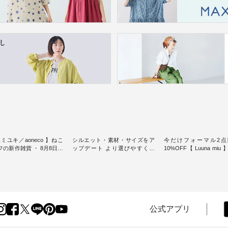
ミユキ／aoneco 】ねこ
シルエット・素材・サイズをア
今だけフォーマル2点
新作雑貨 ・ 8月8日の
ップデート より選びやすく【
10%OFF【 Luuna miu
猫の日」を前に、 愛らし
D*g*y 】別注リブデニムワンピ
用ノーカラージャケット ・ 
モチーフのアイテムを特
ース ・ 心地よく着られるデイリ
纏うだけでほっとする
ーウェアが人気の 「D*g*y」 よ
大切にした フォーマル
m（松尾ミユキ）」と
り、毎年大人気のナチュラン別
ジナルブランド「 Luuna 
eco」から、 持っているだ
注 リブデニムワンピースが登
から、 新たにフォーマ
分が上がる バッグや雑貨
場。 シルエットや素材を見直
ットが仲間入り。 ワンピースと
----------------
し、 さらに魅力的になったアイ
のバランスを考え、 丈
公式アプリ
----- 松尾ミユキ -------------
テムを 詳しくご紹介いたしま
エット、着心地まで丁
-- ■松尾ミユキ シア
す。 モデル身長：164cm / 着用
計。 特別な日を心地よく過ごせ