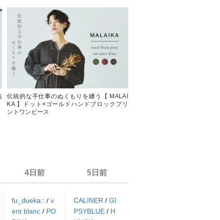
洗
伝統的な手仕事のぬくもりを纏う【 MALAI
KA 】ドット×ゴールドハンドブロックプリ
ントワンピース
4日前
5日前
fu_dueka::
/
v
CALINER
/
GI
ent blanc
/
PO
PSYBLUE
/
H