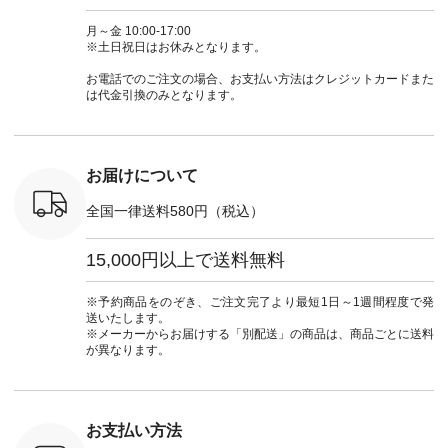
-31607 ]
#andyarn #アンドヤ
商品名を検索してみ
ト #フレアスカート
シャツコー
ミニウォレ
ーン #オリジナルブ
てくださいね。
#チェック柄 #ター
ルシャツ 
月～金 10:00-17:00
790（税込）
ランド #natulan #ナ
#lifewear #fashion
タンチェック #秋色
シャツ #
※土日祝日はお休みとなります。
号：NCO-
チュラン
#natulan #今日のコ
#夏コーデ #Lintu
ャツコーデ
] ■ラテ
#natulan_official.
ーデ #コーディネー
Laulu #リントゥラウ
デ #HEAV
お電話でのご注文の場合、お支払い方法はクレジットカードまた
トート
ト #ファッション #
ル #オリジナルブラ
ブンリー #natulan #
は代金引換のみとなります。
0（税込） [
ナチュラル #日々の
ンド #natulan #ナチ
ナチ
：NCO-
暮らし #暮らしを楽
ュラン
#natulan_of
] ■キー
しむ #シンプルライ
#natulan_official.
,970（税
フ #シンプルコーデ
注文番号：
#大人女子 #フォー
お届けについて
00150 ] -
マル #ブラックフォ
------------
ーマル #ジャケット
全国一律送料580円（税込）
#ワンピース #冠婚
タップ ま
葬祭 #Luunamiu #ル
フィール
ウナミウ #オリジナ
15,000円以上で送料無料
_official）
ルブランド #natulan
チュ
#ナチュラン
注文番号や
#natulan_official.
※予約商品をのぞき、ご注文完了より最短1日～1週間程度で発
検索してみ
送いたします。
さいね。
※メーカーからお届けする「別配送」の商品は、商品ごとに送料
 #fashion
が異なります。
n #今日のコ
ーディネー
ッション #
 #日々の
暮らしを楽
お支払い方法
ンプルライ