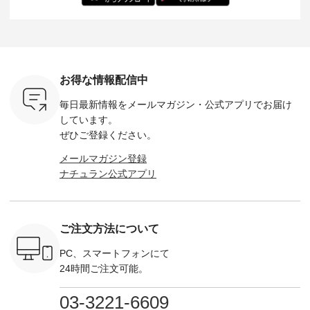
バッグ
--------------- ■ピン
た。 モデル身長：
モデル身長：164cm
-------------
（税込） ・
タックワンピース
164cm ----------------
-------------------------
HEAVENLY -
・Leo ・
¥12,900（税込） ・
------------- Luuna
---- Lintu Laulu -------
-------------
ella [ 注文
ホワイト ・スモーク
miu --------------------
---------------------- ■
ェックシ
-263B-
ブルー ・ネイビー [
--------- ■【慶弔両
タータンチェックギ
フリルネ
注文番号：MTO-
用】ノーカラーフォ
ャザースカート
ーバー ¥1
ットヘアク
263W-29752 ] -------
ーマルジャケット
¥9,900（税込） ・レ
込） ・ホ
お得な情報配信中
,320（税
---------------------- ▶️
¥16,500（税込） [
ッド系 ・グリーン系
ラック 
settes ・
お買い物は写真のタ
注文番号：KOA-
[ 注文番号：MTO-
・オフ [
毎日最新情報をメールマガジン・
公式アプリでお届け
Chloe [ 注
グをタップ またはプ
262O-31095 ] ■【慶
263S-27183 ] --------
DLW-263T-3
EMW-
ロフィール
弔両用】大切な日の
--------------------- ▶️
-------------
しています。
] ■松尾
（@natulan_official）
ボタンフレアワンピ
お買い物は写真のタ
-- ▶️ お買い物は写真
ぜひご登録ください。
キャットハ
からどうぞ 「ナチュ
ース ¥18,700（税
グをタップ またはプ
のタグをタ
マグ ¥
ラン」で 注文番号や
込） [ 注文番号：
ロフィール
はプロ
メールマガジン登録
（税込） ・
商品名を検索してみ
KOA-252W-22368 ]
（@natulan_official）
（@natulan
ナチュラン公式アプリ
Noisettes
てくださいね。
■【慶弔両用】大切
からどうぞ 「ナチュ
からどうぞ 「ナ
・Chloe [
#lifewear #fashion
な日のボウタイAラ
ラン」で 注文番号や
ラン」で 
：EMW-
#natulan #今日のコ
インワンピース
商品名を検索してみ
商品名を
------
ーデ #コーディネー
¥18,700（税込） [
てくださいね。
てくだ
--------
ト #ファッション #
注文番号：KOA-
#lifewear #fashion
#lifewear
ご注文方法について
-----------
ナチュラル #日々の
252W-22369 ] -------
#natulan #今日のコ
#natula
がま口
暮らし #暮らしを楽
---------------------- ▶️
ーデ #コーディネー
ーデ #コ
ォレット
しむ #シンプルライ
お買い物は写真のタ
ト #ファッション #
ト #ファ
PC、スマートフォンにて
0（税込） ・
フ #シンプルコーデ
グをタップ またはプ
ナチュラル #日々の
ナチュラル
24時間ご注文可能。
 ・ブルー
#大人女子 #ワンピ
ロフィール
暮らし #暮らしを楽
暮らし #
・ミモザイ
ース #ピンタック #
（@natulan_official）
しむ #シンプルライ
しむ #シ
シルエット
涼やか素材 #夏ワン
からどうぞ 「ナチュ
フ #シンプルコーデ
フ #シン
03-3221-6609
 注文番号：
ピ #夏コーデ
ラン」で 注文番号や
#大人女子 #スカー
#大人女子 