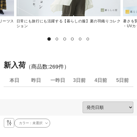
プリーツス
日常にも旅行にも活躍する【暮らしの服】夏の羽織りコレク
暑さを
ション
・UV
新入荷
（商品数:
269
件）
本日
昨日
一昨日
3日前
4日前
5日前
カラー：
未選択