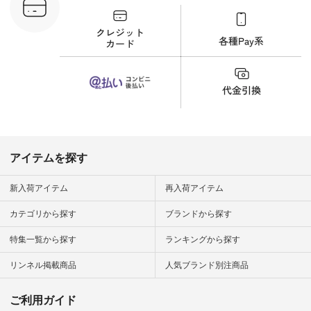
プルコーデ
#猫 #猫グ
界猫の日 #
財布 #ポー
カップ #猫
松尾ミユキ
o #アオネコ
n #ナチュラ
official.
アイテムを探す
新入荷アイテム
再入荷アイテム
カテゴリから探す
ブランドから探す
特集一覧から探す
ランキングから探す
リンネル掲載商品
人気ブランド別注商品
ご利用ガイド