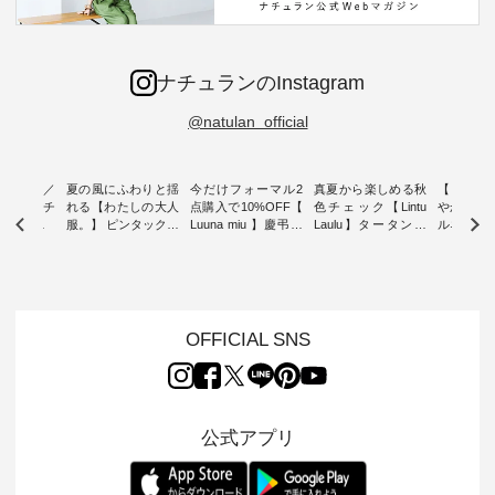
ナチュランのInstagram
@natulan_official
ミユキ／
夏の風にふわりと揺
今だけフォーマル2
真夏から楽しめる秋
【 HEAV
 】ねこモチ
れる【わたしの大人
点購入で10%OFF【
色チェック【Lintu
やかに華
雑貨 ・ 8
服。】 ピンタックワ
Luuna miu 】慶弔両
Laulu】タータンチ
ルネック
「世界猫の
ンピース ・ 軽やか
用ノーカラージャケ
ェックギャザースカ
ー ・ 天然素材を生
、 愛らし
なワンピーススタイ
ット ・ 身に纏うだ
ート ・ ゆったりと
かしたナ
チーフのア
ルを楽しめるのは、
けでほっとする着心
した着心地の大人の
タイル
。 ナチ
夏のおしゃれの醍醐
地を大切にした フォ
日常着を提案する、
「HEAV
も人気の
味。 今回ご紹介する
ーマル服のオリジナ
ナチュランオリジナ
ら、 新作
（松尾ミユ
のは 袖を通すだけで
ルブランド「 Luuna
ルブランド「 Lintu
ーが届きま
OFFICIAL SNS
」と
ちょっとひんやり、
miu 」から、 新たに
Laulu 」から、 季節
んのり透
co」から、
見た目にも涼し気な
フォーマルジャケッ
をまたいで穿けるチ
涼やかな生
るだけで気
ワンピース。 日常か
トが仲間入り。 ワン
ェックスカートが新
んわりと
 バッグや
ら夏休みのお出かけ
ピースとのバランス
登場。 真夏にうれし
をあしら
紹介しま
まで、 暑い夏にぴっ
を考え、 丈感やシル
い涼やかさと、 秋を
印象的。 
公式アプリ
たりの新作です。 モ
エット、着心地まで
先取りできる落ち着
装いに、 
-- 松尾ミユキ
デル身長：168cm --
丁寧に設計。 特別な
いた色合いを兼ね備
華やぎを
------------
-------------------------
日を心地よく過ごせ
えたアイテムを、 詳
る一枚です。 
-- &yarn --------------
る一着に仕上げまし
しくご紹介します。
身長：164cm ---