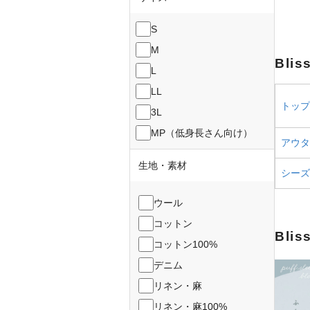
S
M
Bli
L
LL
トップス
3L
MP（低身長さん向け）
アウター
生地・素材
シーズ
ウール
コットン
Bli
コットン100%
デニム
リネン・麻
リネン・麻100%