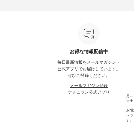
る今だけのチャンス、 ぜひこの
【第2弾】レモン柄コットンバッ
ーバッ
50（税
機会をお見逃しなく！ ▼今回再
グをプレゼント中です💓 8月に
Momo ・
 [ 注
入荷したカラー（計10色） ・コ
なりました☀ 旅行や帰省、レジ
注文番号：
--
ーヒー ・トマト ・セサミ ・モ
ャーなど楽しい予定を計画され
松尾ミ
モ ・グリーンティー ・スミレ
ている方も多いかと思います🌿
ップ ¥1
はプロ
・クロマメ ・レモン ・ブルーベ
今週は、暑さ本番のこれからに
・Pepp
ial）か
リー ・ラズベリー -----------------
ぴったりな 涼し気なセットアッ
EMW-262A
------------ ista-ire ------------------
プやワンピース、ブラウスなど
キ キ
みてく
----------- ■もっと選べるリネン
が新登場！ そして、大人気「よ
¥1,6
のよくばりパンツ ¥9,900（税
くばりパンツ」予約販売がスタ
Noiset
 #コーデ
込） [ 注文番号：IIR-262P-
ートしています♪ お見逃しな
文番号：EM
お得な情報配信中
#ナチュ
29223 ] -----------------------------
く！ ----------------------------- 今
--------
らしを楽
▶️ お買い物は写真のタグをタッ
週のご紹介アイテム ---------------
------------
毎日最新情報をメールマガジン・
シンプル
プ またはプロフィール
-------------- ＜1枚目右・2枚目＞
グウォレ
 #リネ
（@natulan_official）からどうぞ
■ista-ire もっと選べるリネンの
・グレ
公式アプリでお届けしています。
Vネック
「ナチュラン」で 注文番号や商
よくばりパンツ ¥9,900（税込）
・ミモ
ぜひご登録ください。
#ブルーウ
品名を検索してみてください
[ 注文番号：IIR-262P-29223 ] ＜
ブルー 
ね。 #lifewear #fashion #natulan
1枚目左・3～4枚目＞ ■so コッ
31607 ] ■がま口 ミニウォレッ
メールマガジン登録
#今日のコーデ #コーディネート
トンリネンパナマクロス
¥9,7
ナチュラン公式アプリ
#ファッション #ナチュラル #
2wayTラインブラウス
NCO-242C
月～金
日々の暮らし #暮らしを楽しむ #
¥7,590（税込） [ 注文番号：
ート ¥
※土
シンプルライフ #シンプルコー
CSO-263T-31348 ] コットンリネ
号：NCO-2
デ #大人女子 #パンツ #リネンパ
ンパナマクロス イージーテー
バー ¥
お電
ンツ #よくばりパンツ #テーパー
パードパンツ ¥7,590（税込） [
号：NCO-222
レジ
ドパンツ #限定カラー #再入荷
注文番号：CSO-263P-31349 ] ＜
-------------
す。
#15周年記念 #夏コーデ #ista-ire
5～6枚目＞ ■&yarn ピンタック
真のタ
#イスタイーレ #別注 #natulan #
ワンピース ¥12,900（税込） [ 注
ィール（@
ナチュラン #natulan_official.
文番号：MTO-263W-29752 ] ＜7
どうぞ 「ナチュラン」で 注文番