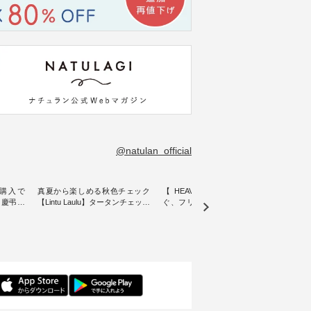
@natulan_official
購入で
真夏から楽しめる秋色チェック
【 HEAVENLY 】軽やかに華や
今週
 】慶弔両
【Lintu Laulu】タータンチェック
ぐ、フリルネックプルオーバー
ト」👖 ナチュランスタッフ
身に
ギャザースカート ・ ゆったりと
・ 天然素材を生かしたナチュラ
アル
着心地を
した着心地の大人の日常着を提
ルスタイルで人気の
します♪ 今回は、8/
服のオリ
案する、 ナチュランオリジナル
「HEAVENLY」から、 新作プル
し、 
miu 」
ブランド「 Lintu Laulu 」から、
オーバーが届きました。 ほんの
いる大
ルジャケ
季節をまたいで穿けるチェック
り透け感のある涼やかな生地
記念ア
スカートが新登場。 真夏にうれ
に、 ふんわりとしたフリルをあ
ネンの
感やシル
しい涼やかさと、 秋を先取りで
しらった襟元が印象的。 シンプ
ッフが
寧に設
きる落ち着いた色合いを兼ね備
ルな装いに、 さりげない華やぎ
ごと
えたアイテムを、 詳しくご紹介
を添えてくれる一枚です。 モデ
ぜひ