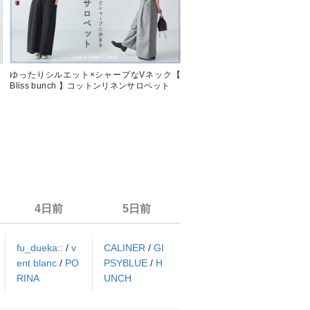
】
ゆったりシルエット×シャープなVネック【
【 お気に入り登録多数 】今あ
Bliss bunch 】コットンリネンサロペット
したいアイテムをピックアップ
4日前
5日前
fu_dueka::
/
v
CALINER
/
GI
ent blanc
/
PO
PSYBLUE
/
H
RINA
UNCH