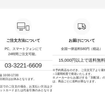
グ ¥3,080（税込） ・
サイズ：PLUS ---------------------
る一着に仕上げました。 モデ
Leo ・Maron ・Stella [
-------- D*g*y ------------------------
身長：164cm -----------------------
EMW-263B-31376 ] ■
----- ■リブ使いデニムワンピース
------ Luuna miu -----------
ユキ キャットヘアクリ
¥9,680（税込） ・ネイビー ・ブ
--------- ■【慶弔両用】ノーカラ
,320（税込） ・Noisettes
ラック [ 注文番号：DCO-264W-
ーフォーマルジャ
er ・Chloe [ 注文番号：
30707 ] -----------------------------
¥16,500（税込） [ 
-31375 ] ■松尾ミユ
▶️ お買い物は写真のタグをタッ
KOA-262O-31095 ] ■【慶弔両
ャットハンドルマグ ¥
プ またはプロフィール
用】大切な日のボタン
50（税込） ・Pumpkin ・
（@natulan_official）からどうぞ
ンピース ¥18,700（税込）
tes ・Pepper ・Chloe [ 注
「ナチュラン」で 注文番号や商
番号：KOA-252W-22368 ] ■
W-262K-31378 ] -----
品名を検索してみてください
弔両用】大切な日のボウ
ご注文方法について
お届けについて
---------------- aoneco ------
ね。 #lifewear #fashion #natulan
インワンピース ¥18,7
----------- ■がま口 ロン
#今日のコーデ #コーディネート
込） [ 注文番号：KOA-
PC、スマートフォンにて
全国一律送料580円（税込）
ット ¥19,690（税込）
#ファッション #ナチュラル #
22369 ] -----------------------------
ージュ ・ブルーグリーン
日々の暮らし #暮らしを楽しむ #
▶️ お買い物は写真のタ
24時間ご注文可能。
ザイエロー ・シルエット
シンプルライフ #シンプルコー
プ またはプロフ
15,000円以上で送料無
[ 注文番号：NCO-262C-
デ #大人女子 #ワンピース #デニ
（@natulan_official
03-3221-6609
ト
ム #デニムワンピ #別注 #夏コー
「ナチュラン」で 注文
90（税込） [ 注文番号：
デ #D*g*y #ディージーワイ
品名を検索してみてく
※予約商品をのぞき、ご注文完了より最
-08057 ] ■ラティスト
#natulan #ナチュラン
ね。 #lifewear #fashion #natulan
～1週間程度で発送いたします。
 10:00-17:00
12,980（税込） [ 注文番
#natulan_official.
#今日のコーデ #コーデ
※メーカーからお届けする「別配送」
日祝日はお休みとなります。
62B-31610 ] ■キーカ
#ファッション #ナチュ
は、商品ごとに送料が異なります。
2,970（税込） [ 注文番
日々の暮らし #暮らしを楽
話でのご注文の場合、お支払い方法はク
C-00150 ] ----------
シンプルライフ #シン
ットカードまたは代金引換のみとなりま
------ ▶️ お買い物は写
デ #大人女子 #フォーマル
グをタップ またはプロフ
ックフォーマル #ジャケッ
natulan_official）から
ンピース #冠婚葬祭 #Luuna
ルウナミウ #オリジナ