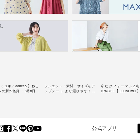
ミユキ／aoneco 】ねこ
シルエット・素材・サイズをア
今だけフォーマル2点
新作雑貨 ・ 8月8日の
ップデート より選びやすく【
10%OFF【 Luuna miu
猫の日」を前に、 愛らし
D*g*y 】別注リブデニムワンピ
用ノーカラージャケット ・ 
モチーフのアイテムを特
ース ・ 心地よく着られるデイリ
纏うだけでほっとする
ーウェアが人気の 「D*g*y」 よ
大切にした フォーマル
m（松尾ミユキ）」と
り、毎年大人気のナチュラン別
ジナルブランド「 Luuna 
eco」から、 持っているだ
注 リブデニムワンピースが登
から、 新たにフォーマ
分が上がる バッグや雑貨
場。 シルエットや素材を見直
ットが仲間入り。 ワンピースと
----------------
し、 さらに魅力的になったアイ
のバランスを考え、 丈
公式アプリ
----- 松尾ミユキ -------------
テムを 詳しくご紹介いたしま
エット、着心地まで丁
-- ■松尾ミユキ シア
す。 モデル身長：164cm / 着用
計。 特別な日を心地よく過ごせ