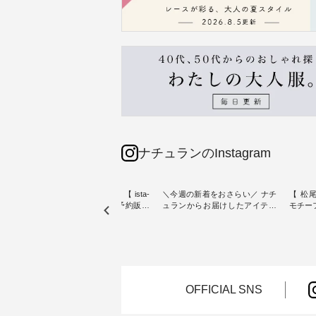
ナチュランのInstagram
素材【
人気カラー再入荷決定！【 ista-
＼今週の新着をおさらい／ ナチ
【 松尾
たりのVネ
ire | よくばりパンツ】予約販売
ュランからお届けしたアイテム
モチーフの
開始 ・ 6月の販売開始とともに
から スタッフが気になるものを
「世界
を大切
大きな反響をいただき、 一部カ
ピックアップ👆 ・ [ This week's
いネコ
blue
ラーは早々に完売となった 15周
NEW ARRIVAL ] // 2026/07/26 -
集。 ナチュランでも人気の
ストが届
年記念のよくばりパンツ。 たく
2026/08/01 // ✨✨ナチュラン15周
「m.
さんのご要望をいただき、 この
年記念✨✨ 8月より、12,000円
「aon
楽しめ
たび待望の再入荷が実現しまし
（税込）以上ご購入いただいた
けで気
。 モ
た。 今回再入荷する10色のカラ
お客様へ 人気イラストレータ
をご紹介します。 -
OFFICIAL SNS
ーを、 改めて詳しくご紹介しま
ー、よしいちひろさん
-------
--------
す。 限定カラーを手に入れられ
（@chocochop2）描き下ろし
--------------