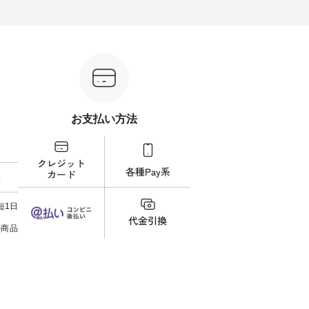
ル
します。 モデル身長：164cm ---
ル身長：164cm --------------------
ね。 ＝＝＝＝＝＝＝＝＝＝＝
-------------------------- Lintu Laulu
--------- HEAVENLY ----------------
8/10
---------
----------------------------- ■タータ
------------- ■チェックシャーリン
いリ
ンチェックギャザースカート
グフリルネックプルオーバー
対象の
ケット
¥9,900（税込） ・レッド系 ・グ
¥12,650（税込） ・ホワイト×ブ
計5,
注文番号：
リーン系 [ 注文番号：MTO-
ラック ・ネイビー ・オフ [ 注文
使え
263S-27183 ] -----------------------
番号：DLW-263T-30714 ] --------
プレゼ
フレアワ
------ ▶️ お買い物は写真のタグを
--------------------- ▶️ お買い物は
＝＝＝＝ ▼今週の「
 [ 注文
タップ またはプロフィール
写真のタグをタップ またはプロ
ーディ
【慶
（@natulan_official）からどうぞ
フィール（@natulan_official）か
もっ
タイAラ
「ナチュラン」で 注文番号や商
らどうぞ 「ナチュラン」で 注文
パンツ
お支払い方法
00（税
品名を検索してみてください
番号や商品名を検索してみてく
・コー
252W-
ね。 #lifewear #fashion #natulan
ださいね。 #lifewear #fashion
号：IIR-262
#今日のコーデ #コーディネート
#natulan #今日のコーデ #コーデ
------
グをタッ
#ファッション #ナチュラル #
ィネート #ファッション #ナチュ
/ 身長155cm
ィール
日々の暮らし #暮らしを楽しむ #
ラル #日々の暮らし #暮らしを楽
ト 上
料
）からどうぞ
シンプルライフ #シンプルコー
しむ #シンプルライフ #シンプル
いの
番号や商
デ #大人女子 #スカート #フレア
コーデ #大人女子 #シャツ #シャ
す。 
ださい
スカート #チェック柄 #タータン
ツコーデ #フリルシャツ #チェッ
く過ご
短1日
チェック #秋色 #夏コーデ #Lintu
クシャツ #チェックシャツコー
の組
ィネート
Laulu #リントゥラウル #オリジ
デ #夏コーデ #HEAVENLY #ヘブ
で、 
の商品
ラル #
ナルブランド #natulan #ナチュ
ンリー #natulan #ナチュラン
ブラ
しむ #
ラン #natulan_official.
#natulan_official.
みました。 ------------
プルコー
--- 
 #ブラ
▼スタ
ト #ワ
ゴム
miu #
ので、
ルブラン
ます♪