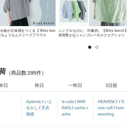
袖が立体感をつくる【 Bliss bun
シンプルなのに、印象的。【Bliss bunch
別注ちょうちんスリーブブラウス
表情豊かなシャンブレーのスクエアシャツ
荷
（商品数:
295
件）
本日
昨日
一昨日
3日前
Ayatorie
/
いと
le colis
/
MAF
HEAVENLY
/
S
をかし
/
天衣
RAIS
/
cache c
orte cuff
/
hom
無縫
ache
eworking