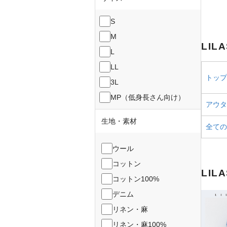
S
M
LIL
L
LL
トップス
3L
MP（低身長さん向け）
アウター
生地・素材
全ての
ウール
コットン
LIL
コットン100%
デニム
リネン・麻
リネン・麻100%