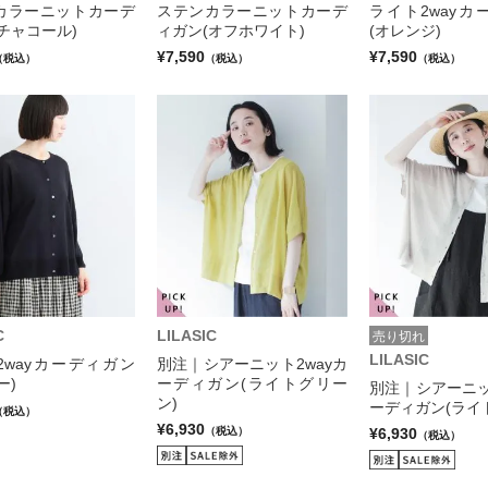
カラーニットカーデ
ステンカラーニットカーデ
ライト2wayカ
チャコール)
ィガン(オフホワイト)
(オレンジ)
¥7,590
¥7,590
（税込）
（税込）
（税込）
C
LILASIC
売り切れ
LILASIC
2wayカーディガン
別注｜シアーニット2wayカ
ー)
ーディガン(ライトグリー
別注｜シアーニッ
ン)
ーディガン(ライ
（税込）
¥6,930
¥6,930
（税込）
（税込）