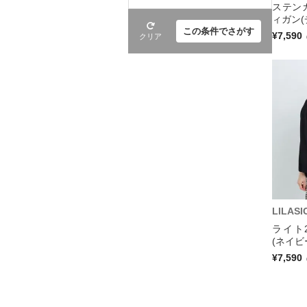
ステン
ィガン(
この条件でさがす
¥7,590
クリア
LILASI
ライト
(ネイビ
¥7,590