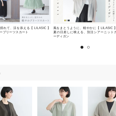
揺れて、涼を添える【 LILASIC 】
風をまとうように、軽やかに【 LILASIC 
ープリーツスカート
夏の日差しに映える、別注シアーニット
ーディガン
件