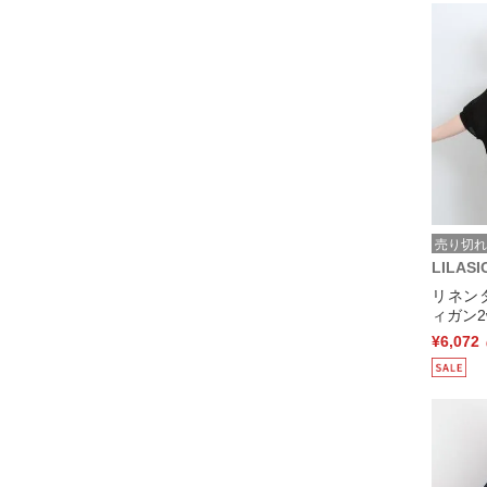
売り切れ
LILASI
リネン
ィガン2
¥6,072