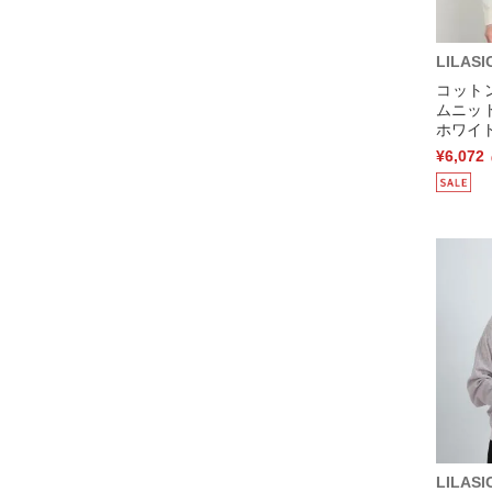
LILASI
コット
ムニッ
ホワイト
¥6,072
LILASI