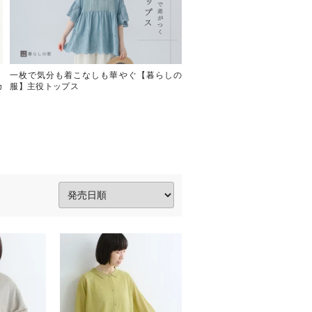
】
一枚で気分も着こなしも華やぐ【暮らしの
今年も登場！ラクに着られて
カ
服】主役トップス
がる【 LILASIC 】きれいめT