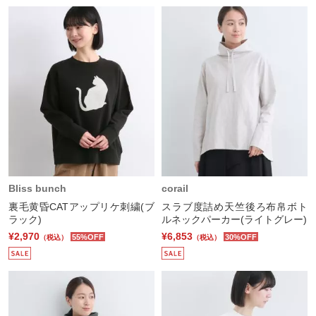
Bliss bunch
corail
裏毛黄昏CATアップリケ刺繍(ブ
スラブ度詰め天竺後ろ布帛ボト
ラック)
ルネックパーカー(ライトグレー)
¥2,970
¥6,853
55%OFF
30%OFF
（税込）
（税込）