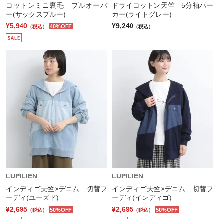
コットンミニ裏毛 プルオーバ
ドライコットン天竺 5分袖パー
ー(サックスブルー)
カー(ライトグレー)
¥5,940
¥9,240
40%OFF
（税込）
（税込）
LUPILIEN
LUPILIEN
インディゴ天竺×デニム 切替フ
インディゴ天竺×デニム 切替フ
ーディ(ユーズド)
ーディ(インディゴ)
¥2,695
¥2,695
50%OFF
50%OFF
（税込）
（税込）