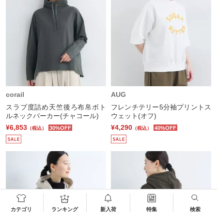
corail
AUG
スラブ度詰め天竺後ろ布帛ボト
フレンチテリー5分袖プリントス
ルネックパーカー(チャコール)
ウェット(オフ)
¥6,853
¥4,290
30%OFF
40%OFF
（税込）
（税込）
カテゴリ
ランキング
新入荷
特集
検索