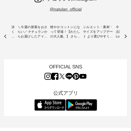
@natulan_official
ー再入荷決
＼今週の新着をおさ
軽やかコットンにな
シルエット・素材・
今だけフ
-ire | よく
らい／ ナチュランか
って登場！【わたし
サイズをアップデー
点購入で1
ツ】予約販
らお届けしたアイテ
の大人服。】 さらり
ト より選びやすく【
Luuna m
ムから スタッフが気
と涼し気なシアーカ
D*g*y 】別注リブデ
用ノーカ
もに大きな
になるものをピック
ーディガン ・ 人気
ニムワンピース ・
ット ・ 身に纏うだ
だき、 一
アップ👆 ・ [ This
のシアーカーディガ
心地よく着られるデ
けでほっ
は早々に完
week's NEW
ンが軽くて、 お手入
イリーウェアが人気
地を大切に
 15周年
ARRIVAL ] //
れも簡単なコットン
の 「D*g*y」 より、
ーマル服
くばりパン
2026/07/26 -
素材になりました。
毎年大人気のナチュ
ルブランド「
OFFICIAL SNS
2026/08/01 // ✨✨ナ
ほんのり透ける生地
ラン別注 リブデニム
miu 」か
き、 この
チュラン15周年記念
が、女性らしさを演
ワンピースが登場。
フォーマ
の再入荷が
✨✨ 8月より、
出し、 羽織るだけで
シルエットや素材を
トが仲間入り
。 今回
12,000円（税込）以
今年らしい装いに。
見直し、 さらに魅力
ピースと
10色のカ
上ご購入いただいた
レイヤードスタイル
的になったアイテム
を考え、 
公式アプリ
改めて詳し
お客様へ 人気イラス
が楽しめて、 季節の
を 詳しくご紹介いた
エット、
ます。 限
トレーター、よしい
変わり目に重宝する
します。 モデル身
丁寧に設計。 
を手に入れ
ちひろさん
アイテムです。 モデ
長：164cm / 着用サ
日を心地
だけのチャ
（@chocochop2）
ル身長：168cm -----
イズ：PLUS ---------
る一着に
ひこの機会
描き下ろし 【第2
------------------------
--------------------
た。 モデル身長：
なく！ ▼
弾】レモン柄コット
&yarn -----------------
D*g*y -----------------
164cm ----------------
荷したカラ
ンバッグをプレゼン
------------ ■コットン
------------ ■リブ使い
---------
色） ・コ
ト中です💓 8月にな
シアーVネックカー
デニムワンピース
miu --------
トマト ・
りました☀ 旅行や帰
ディガン ¥7,500（税
¥9,680（税込） ・ネ
--------- ■【慶弔両