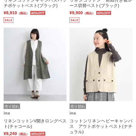
リネンコットンキャンバスパッ
リネンコットン 前紐付き裾レ
チポケットベスト(ブラック)
ース切替ベスト(ブラック)
¥8,910
¥9,900
40%OFF
40%OFF
（税込）
（税込）
売り切れ
売り切れ
ina
ina
リネンコットンV開きロングベス
コットンリネンヘビーキャンバ
ト(チャコール)
ス アウトポケットベスト(ナチ
ュラル)
¥9,240
40%OFF
（税込）