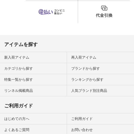
（@natulan_official）
から 「ナチュラン」
のサイトにアクセス
して 注文番号や商品
名を検索してみてく
ださいね。 #lifewear
#fashion #natulan #
今日のコーデ #コー
ディネート #ファッ
アイテムを探す
ション #ナチュラル
#ナチュラン #日々
の暮らし #暮らしを
新入荷アイテム
再入荷アイテム
楽しむ #シンプルラ
イフ #シンプルコー
カテゴリから探す
ブランドから探す
デ #大人女子 #夏コ
ーデ #真夏コーデ #
特集一覧から探す
ランキングから探す
暑さ対策 #コーデ #
リネン
#natulan_official.
リンネル掲載商品
人気ブランド別注商品
ご利用ガイド
はじめての方へ
ご利用ガイド
よくあるご質問
お問い合わせ