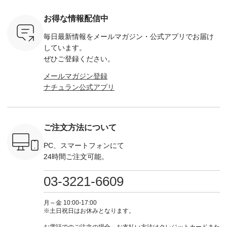
モモ ・グ
省、レジャーなど楽
込） ・スモークブル
イビー ・ブラック [
用】ノー
ー ・スミ
しい予定を計画され
ー ・ブラック ・ネ
注文番号：DCO-
ーマルジ
お得な情報配信中
マメ ・レ
ている方も多いかと
イビー [ 注文番号：
264W-30707 ] -------
¥16,50
ルーベリー
思います🌿 今週は、
GRE-263T-30614 ] -
---------------------- ▶️
注文番号
毎日最新情報をメールマガジン・
公式アプリでお届け
----
暑さ本番のこれから
-------------------------
お買い物は写真のタ
262O-31095 
--------
にぴったりな 涼し気
--- ▶️ お買い物は写
グをタップ またはプ
弔両用】
しています。
-------------
なセットアップやワ
真のタグをタップ ま
ロフィール
ボタンフ
ぜひご登録ください。
っと
ンピース、ブラウス
たはプロフィール
（@natulan_official）
ース ¥18
ネンのよく
などが新登場！ そし
（@natulan_official）
からどうぞ 「ナチュ
込） [ 
メールマガジン登録
パンツ
て、大人気「よくば
からどうぞ 「ナチュ
ラン」で 注文番号や
KOA-252W
ナチュラン公式アプリ
込） [ 注
りパンツ」予約販売
ラン」で 注文番号や
商品名を検索してみ
■【慶弔
R-262P-
がスタートしていま
商品名を検索してみ
てくださいね。
な日のボ
す♪ お見逃しなく！
てくださいね。
#lifewear #fashion
インワ
 お買
-------------------------
#lifewear #fashion
#natulan #今日のコ
¥18,70
真のタグを
---- 今週のご紹介ア
#natulan #今日のコ
ーデ #コーディネー
注文番号
ご注文方法について
たはプロフ
イテム ----------------
ーデ #コーディネー
ト #ファッション #
252W-22369 ] -
ール
------------- ＜1枚目
ト #ファッション #
ナチュラル #日々の
--------------
_official）
右・2枚目＞ ■ista-
ナチュラル #日々の
暮らし #暮らしを楽
お買い物
PC、スマートフォンにて
チュ
ire もっと選べるリ
暮らし #暮らしを楽
しむ #シンプルライ
グをタップ
24時間ご注文可能。
注文番号や
ネンのよくばりパン
しむ #シンプルライ
フ #シンプルコーデ
ロフ
検索してみ
ツ ¥9,900（税込） [
フ #シンプルコーデ
#大人女子 #ワンピ
（@natulan
さいね。
注文番号：IIR-262P-
#大人女子 #カーデ
ース #デニム #デニ
からどうぞ 「ナ
03-3221-6609
 #fashion
29223 ] ＜1枚目左・
ィガン #羽織り #シ
ムワンピ #別注 #夏
ラン」で 
n #今日のコ
3～4枚目＞ ■so コ
アーカーデ #コット
コーデ #D*g*y #ディ
商品名を
ーディネー
ットンリネンパナマ
ン #夏の羽織 #夏コ
ージーワイ #natulan
てくだ
月～金 10:00-17:00
ッション #
クロス 2wayTライ
ーデ #andyarn #アン
#ナチュラン
#lifewear
※土日祝日はお休みとなります。
 #日々の
ンブラウス
ドヤーン #オリジナ
#natulan_official.
#natula
暮らしを楽
¥7,590（税込） [ 注
ルブランド #natulan
ーデ #コ