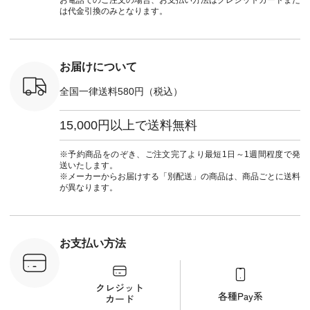
お電話でのご注文の場合、お支払い方法はクレジットカードまた
ンプルライ
文番号：CSO-263T-
#ナチュラン
ト #ファ
は代金引換のみとなります。
プルコーデ
31348 ] コットンリ
#natulan_official.
ナチュラル
#パンツ #
ネンパナマクロス
暮らし #
ツ #よく
イージーテーパード
しむ #シ
 #テーパ
パンツ ¥7,590（税
フ #シン
 #限定カ
込） [ 注文番号：
#大人女子
お届けについて
荷 #15周
CSO-263P-31349 ]
マル #ブ
#夏コーデ
＜5～6枚目＞
ーマル #
全国一律送料580円（税込）
re #イスタイ
■&yarn ピンタック
#ワンピー
#natulan
ワンピース
葬祭 #Luu
ュラン
¥12,900（税込） [
ウナミウ 
15,000円以上で送料無料
ficial.
注文番号：MTO-
ルブランド #natu
263W-29752 ] ＜7～
#ナチ
8枚目＞ ■UNPLE ボ
#natulan_of
※予約商品をのぞき、ご注文完了より最短1日～1週間程度で発
ールカーゴイージー
送いたします。
パンツ ¥11,550（税
※メーカーからお届けする「別配送」の商品は、商品ごとに送料
込） [ 注文番号：
が異なります。
UNL-254P-18377 ]
＜9枚目＞ ■Lintu
Laulu 立体フラワー
刺繍ブラウス
¥8,800（税込） [ 注
お支払い方法
文番号：YCC-263T-
30689 ] ---------------
-------------- ▶️商品詳
細やお買い物は写真
のタグをタップ また
はプロフィール