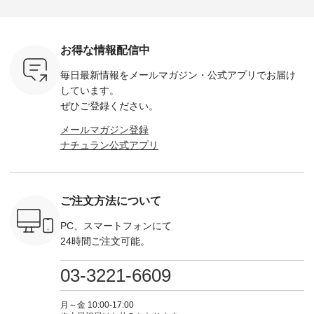
ラック ・
ー（計10色） ・コ
お盆休みの方も多い
シアーVネックカー
デニムワ
[ 注文番
ーヒー ・トマト ・
のではないでしょう
ディガン ¥7,500（税
¥9,680
-264T-
セサミ ・モモ ・グ
か。 まだまだ暑さが
込） ・スモークブル
イビー ・
リーンティー ・スミ
続きそうですが 今週
ー ・ブラック ・ネ
注文番号
お得な情報配信中
 お買
レ ・クロマメ ・レ
の新作では、今すぐ
イビー [ 注文番号：
264W-30707 ] -
真のタグを
モン ・ブルーベリー
着られて初秋まで活
GRE-263T-30614 ] -
--------------
毎日最新情報をメールマガジン・
公式アプリでお届け
たはプロフ
・ラズベリー --------
躍する シアーカーデ
-------------------------
お買い物
ール
---------------------
ィガンやベスト、デ
--- ▶️ お買い物は写
グをタップ
しています。
_official）
ista-ire ----------------
ニムワンピースなど
真のタグをタップ ま
ロフ
ぜひご登録ください。
チュ
------------- ■もっと
が登場です！ スタイ
たはプロフィール
（@natulan
注文番号や
選べるリネンのよく
リスト山口
（@natulan_official）
からどうぞ 「ナ
メールマガジン登録
検索してみ
ばりパンツ
(@natulan_stylist_yama)
からどうぞ 「ナチュ
ラン」で 
ナチュラン公式アプリ
さいね。
¥9,900（税込） [ 注
からの 最新の撮影シ
ラン」で 注文番号や
商品名を
 #fashion
文番号：IIR-262P-
ョット📷では、ニッ
商品名を検索してみ
てくだ
n #今日のコ
29223 ] ---------------
トなどの秋アイテム
てくださいね。
#lifewear
ーディネー
-------------- ▶️ お買
も登場🫶 楽しみにお
#lifewear #fashion
#natula
ッション #
い物は写真のタグを
待ちくださいね。 --
#natulan #今日のコ
ーデ #コ
ご注文方法について
 #日々の
タップ またはプロフ
-------------------------
ーデ #コーディネー
ト #ファ
暮らしを楽
ィール
-- 今週のご紹介アイ
ト #ファッション #
ナチュラル
ンプルライ
（@natulan_official）
テム -------------------
ナチュラル #日々の
暮らし #
PC、スマートフォンにて
プルコーデ
からどうぞ 「ナチュ
---------- ＜1枚目
暮らし #暮らしを楽
しむ #シ
24時間ご注文可能。
#ベスト #
ラン」で 注文番号や
右・2～3枚目＞
しむ #シンプルライ
フ #シン
重ね着 #着
商品名を検索してみ
■&yarn コットンシ
フ #シンプルコーデ
#大人女子
ネック #夏
てくださいね。
アーVネックカーデ
#大人女子 #カーデ
ース #デ
03-3221-6609
ewillow #
#lifewear #fashion
ィガン ¥7,500（税
ィガン #羽織り #シ
ムワンピ 
ウィロウ
#natulan #今日のコ
込） [ 注文番号：
アーカーデ #コット
コーデ #D*
n #ナチュラ
ーデ #コーディネー
GRE-263T-30614 ]
ン #夏の羽織 #夏コ
ージーワイ #natu
月～金 10:00-17:00
official.
ト #ファッション #
＜1枚目左・4～5枚
ーデ #andyarn #アン
#ナチ