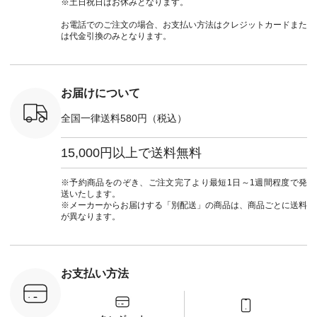
※土日祝日はお休みとなります。
ナチュラル #日々の
目＞ ■Cassure
ドヤーン #オリジナ
#natulan_of
暮らし #暮らしを楽
2wayドットブラウ
ルブランド #natulan
お電話でのご注文の場合、お支払い方法はクレジットカードまた
しむ #シンプルライ
ス ¥11,990（税込）
#ナチュラン
は代金引換のみとなります。
フ #シンプルコーデ
[ 注文番号：SHG-
#natulan_official.
#大人女子 #パンツ #
263T-30580 ] ＜6～7
リネンパンツ #よく
枚目＞ ■D*g*y リブ
ばりパンツ #テーパ
使いデニムワンピー
ードパンツ #限定カ
ス ¥9,680（税込） [
お届けについて
ラー #再入荷 #15周
注文番号：DCO-
年記念 #夏コーデ
264W-30707 ] ＜8～
全国一律送料580円（税込）
#ista-ire #イスタイ
9枚目＞ ■blue willow
ーレ #別注 #natulan
リネンVネックサイ
#ナチュラン
ドボタンベスト
15,000円以上で送料無料
#natulan_official.
¥12,650（税込） [
注文番号：ISW-
264T-30716 ] --------
※予約商品をのぞき、ご注文完了より最短1日～1週間程度で発
--------------------- ▶️
送いたします。
商品詳細やお買い物
※メーカーからお届けする「別配送」の商品は、商品ごとに送料
は写真のタグをタッ
が異なります。
プ またはプロフィー
ル
（@natulan_official）
から 「ナチュラン」
のサイトにアクセス
お支払い方法
して 注文番号や商品
名を検索してみてく
ださいね。 #lifewear
#fashion #natulan #