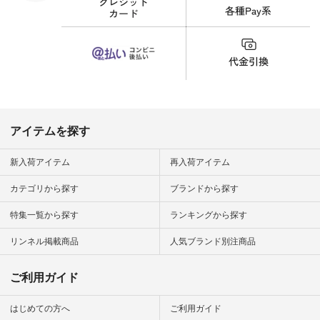
今日のコーデ #コー
ディネート #ファッ
ション #ナチュラル
#ナチュラン #日々
の暮らし #暮らしを
楽しむ #シンプルラ
イフ #シンプルコー
デ #大人女子 #夏コ
ーデ #真夏コーデ #
暑さ対策 #コーデ #
リネン
アイテムを探す
#natulan_official.
新入荷アイテム
再入荷アイテム
カテゴリから探す
ブランドから探す
特集一覧から探す
ランキングから探す
リンネル掲載商品
人気ブランド別注商品
ご利用ガイド
はじめての方へ
ご利用ガイド