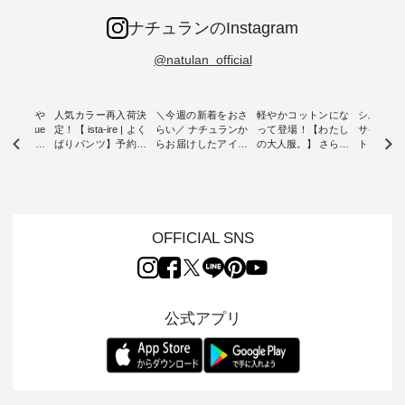
ナチュランのInstagram
@natulan_official
0％の涼や
人気カラー再入荷決
＼今週の新着をおさ
軽やかコットンにな
シルエッ
 blue
定！【 ista-ire | よく
らい／ ナチュランか
って登場！【わたし
サイズを
 】夏にぴった
ばりパンツ】予約販
らお届けしたアイテ
の大人服。】 さらり
ト より選
ックベスト
売開始 ・ 6月の販売
ムから スタッフが気
と涼し気なシアーカ
D*g*y 
開始とともに大きな
になるものをピック
ーディガン ・ 人気
ニムワン
 着心地の
反響をいただき、 一
アップ👆 ・ [ This
のシアーカーディガ
心地よく
切にした服
部カラーは早々に完
week's NEW
ンが軽くて、 お手入
イリーウ
行う 「
売となった 15周年
ARRIVAL ] //
れも簡単なコットン
の 「D*g*y」 より、
low 」から新
記念のよくばりパン
2026/08/02 -
素材になりました。
毎年大人
OFFICIAL SNS
トが届きま
ツ。 たくさんのご要
2026/08/08 // ✨✨ナ
ほんのり透ける生地
ラン別注 
望をいただき、 この
チュラン15周年記念
が、女性らしさを演
ワンピー
たい、 レ
たび待望の再入荷が
✨✨ 12,000円（税
出し、 羽織るだけで
シルエッ
が楽しめる
実現しました。 今回
込）以上ご購入いた
今年らしい装いに。
見直し、 
紹介いたし
再入荷する10色のカ
だいたお客様へ 人気
レイヤードスタイル
的になっ
公式アプリ
ラーを、 改めて詳し
イラストレーター、
が楽しめて、 季節の
を 詳しく
くご紹介します。 限
よしいちひろさん
変わり目に重宝する
します。 モデル
---- blue
定カラーを手に入れ
（@chocochop2）
アイテムです。 モデ
長：164cm / 
------------
られる今だけのチャ
描き下ろし 【第2
ル身長：168cm -----
イズ：PLUS -----
ンス、 ぜひこの機会
弾】レモン柄コット
------------------------
-------------
イドボタン
をお見逃しなく！ ▼
ンバッグをプレゼン
&yarn -----------------
D*g*y -----
2,650（税
今回再入荷したカラ
ト中です💓 そろそろ
------------ ■コットン
------------ ■リブ使い