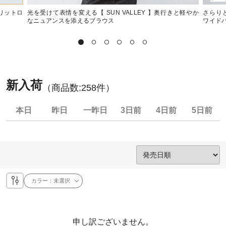
スリットロ
光を受けて表情を変える【 SUN VALLEY 】奥行きと軽やか
さらりと
なニュアンスを添えるブラウス
ワイド
新入荷
（商品数:
258
件）
本日
昨日
一昨日
3日前
4日前
5日前
カラー：
未選択
申し訳ございません。
