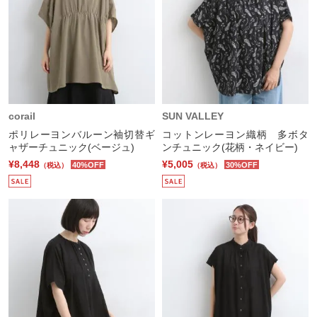
corail
SUN VALLEY
ポリレーヨンバルーン袖切替ギ
コットンレーヨン織柄 多ボタ
ャザーチュニック(ベージュ)
ンチュニック(花柄・ネイビー)
¥8,448
¥5,005
40%OFF
30%OFF
（税込）
（税込）