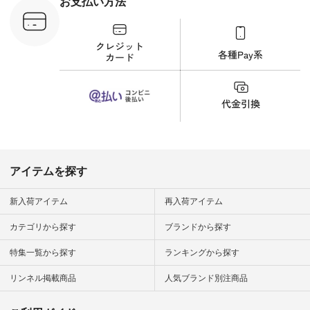
お支払い方法
文番号：YCC-263T-
30689 ] ---------------
-------------- ▶️商品詳
細やお買い物は写真
のタグをタップ また
はプロフィール
（@natulan_official）
から 「ナチュラン」
のサイトにアクセス
して 注文番号や商品
名を検索してみてく
ださいね。 #lifewear
#fashion #natulan #
今日のコーデ #コー
ディネート #ファッ
アイテムを探す
ション #ナチュラル
#ナチュラン #日々
の暮らし #暮らしを
新入荷アイテム
再入荷アイテム
楽しむ #シンプルラ
イフ #シンプルコー
カテゴリから探す
ブランドから探す
デ #大人女子 #夏コ
ーデ #真夏コーデ #
特集一覧から探す
ランキングから探す
暑さ対策 #コーデ #
リネン
#natulan_official.
リンネル掲載商品
人気ブランド別注商品