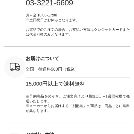
03-3221-6609
 #fashion
29223 ] ＜1枚目左・
ィガン #羽織り #シ
ムワンピ #別注 #夏
ラン」で 
n #今日のコ
3～4枚目＞ ■so コ
アーカーデ #コット
コーデ #D*g*y #ディ
商品名を
ーディネー
ットンリネンパナマ
ン #夏の羽織 #夏コ
ージーワイ #natulan
てくだ
月～金 10:00-17:00
ッション #
クロス 2wayTライ
ーデ #andyarn #アン
#ナチュラン
#lifewear
※土日祝日はお休みとなります。
 #日々の
ンブラウス
ドヤーン #オリジナ
#natulan_official.
#natula
暮らしを楽
¥7,590（税込） [ 注
ルブランド #natulan
ーデ #コ
お電話でのご注文の場合、お支払い方法はクレジットカードまた
ンプルライ
文番号：CSO-263T-
#ナチュラン
ト #ファ
は代金引換のみとなります。
プルコーデ
31348 ] コットンリ
#natulan_official.
ナチュラル
#パンツ #
ネンパナマクロス
暮らし #
ツ #よく
イージーテーパード
しむ #シ
 #テーパ
パンツ ¥7,590（税
フ #シン
 #限定カ
込） [ 注文番号：
#大人女子
お届けについて
荷 #15周
CSO-263P-31349 ]
マル #ブ
#夏コーデ
＜5～6枚目＞
ーマル #
全国一律送料580円（税込）
re #イスタイ
■&yarn ピンタック
#ワンピー
#natulan
ワンピース
葬祭 #Luu
ュラン
¥12,900（税込） [
ウナミウ 
15,000円以上で送料無料
ficial.
注文番号：MTO-
ルブランド #natu
263W-29752 ] ＜7～
#ナチ
8枚目＞ ■UNPLE ボ
#natulan_of
※予約商品をのぞき、ご注文完了より最短1日～1週間程度で発
ールカーゴイージー
送いたします。
パンツ ¥11,550（税
※メーカーからお届けする「別配送」の商品は、商品ごとに送料
込） [ 注文番号：
が異なります。
UNL-254P-18377 ]
＜9枚目＞ ■Lintu
Laulu 立体フラワー
刺繍ブラウス
¥8,800（税込） [ 注