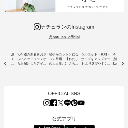
ナチュランのInstagram
@natulan_official
ー再入荷決
＼今週の新着をおさ
軽やかコットンにな
シルエット・素材・
今だけフ
-ire | よく
らい／ ナチュランか
って登場！【わたし
サイズをアップデー
点購入で1
ツ】予約販
らお届けしたアイテ
の大人服。】 さらり
ト より選びやすく【
Luuna m
ムから スタッフが気
と涼し気なシアーカ
D*g*y 】別注リブデ
用ノーカ
もに大きな
になるものをピック
ーディガン ・ 人気
ニムワンピース ・
ット ・ 身に纏うだ
だき、 一
アップ👆 ・ [ This
のシアーカーディガ
心地よく着られるデ
けでほっ
は早々に完
week's NEW
ンが軽くて、 お手入
イリーウェアが人気
地を大切に
 15周年
ARRIVAL ] //
れも簡単なコットン
の 「D*g*y」 より、
ーマル服
くばりパン
2026/07/26 -
素材になりました。
毎年大人気のナチュ
ルブランド「
OFFICIAL SNS
2026/08/01 // ✨✨ナ
ほんのり透ける生地
ラン別注 リブデニム
miu 」か
き、 この
チュラン15周年記念
が、女性らしさを演
ワンピースが登場。
フォーマ
の再入荷が
✨✨ 8月より、
出し、 羽織るだけで
シルエットや素材を
トが仲間入り
。 今回
12,000円（税込）以
今年らしい装いに。
見直し、 さらに魅力
ピースと
10色のカ
上ご購入いただいた
レイヤードスタイル
的になったアイテム
を考え、 
公式アプリ
改めて詳し
お客様へ 人気イラス
が楽しめて、 季節の
を 詳しくご紹介いた
エット、
ます。 限
トレーター、よしい
変わり目に重宝する
します。 モデル身
丁寧に設計。 
を手に入れ
ちひろさん
アイテムです。 モデ
長：164cm / 着用サ
日を心地