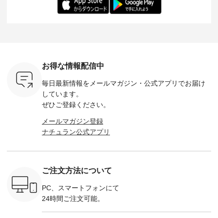
だけのチャ
（@chocochop2）
ル身長：168cm -----
イズ：PLUS ---------
る一着に
ひこの機会
描き下ろし 【第2
------------------------
--------------------
た。 モデル身長：
なく！ ▼
弾】レモン柄コット
&yarn -----------------
D*g*y -----------------
164cm ----------------
荷したカラ
ンバッグをプレゼン
------------ ■コットン
------------ ■リブ使い
---------
色） ・コ
ト中です💓 8月にな
シアーVネックカー
デニムワンピース
miu --------
トマト ・
りました☀ 旅行や帰
ディガン ¥7,500（税
¥9,680（税込） ・ネ
--------- ■【慶弔両
モモ ・グ
省、レジャーなど楽
込） ・スモークブル
イビー ・ブラック [
用】ノー
ー ・スミ
しい予定を計画され
ー ・ブラック ・ネ
注文番号：DCO-
ーマルジ
お得な情報配信中
マメ ・レ
ている方も多いかと
イビー [ 注文番号：
264W-30707 ] -------
¥16,50
ルーベリー
思います🌿 今週は、
GRE-263T-30614 ] -
---------------------- ▶️
注文番号
毎日最新情報をメールマガジン・
公式アプリでお届け
----
暑さ本番のこれから
-------------------------
お買い物は写真のタ
262O-31095 
--------
にぴったりな 涼し気
--- ▶️ お買い物は写
グをタップ またはプ
弔両用】
しています。
-------------
なセットアップやワ
真のタグをタップ ま
ロフィール
ボタンフ
ぜひご登録ください。
っと
ンピース、ブラウス
たはプロフィール
（@natulan_official）
ース ¥18
ネンのよく
などが新登場！ そし
（@natulan_official）
からどうぞ 「ナチュ
込） [ 
メールマガジン登録
パンツ
て、大人気「よくば
からどうぞ 「ナチュ
ラン」で 注文番号や
KOA-252W
ナチュラン公式アプリ
込） [ 注
りパンツ」予約販売
ラン」で 注文番号や
商品名を検索してみ
■【慶弔
R-262P-
がスタートしていま
商品名を検索してみ
てくださいね。
な日のボ
す♪ お見逃しなく！
てくださいね。
#lifewear #fashion
インワ
 お買
-------------------------
#lifewear #fashion
#natulan #今日のコ
¥18,70
真のタグを
---- 今週のご紹介ア
#natulan #今日のコ
ーデ #コーディネー
注文番号
ご注文方法について
たはプロフ
イテム ----------------
ーデ #コーディネー
ト #ファッション #
252W-22369 ] -
ール
------------- ＜1枚目
ト #ファッション #
ナチュラル #日々の
--------------
_official）
右・2枚目＞ ■ista-
ナチュラル #日々の
暮らし #暮らしを楽
お買い物
PC、スマートフォンにて
チュ
ire もっと選べるリ
暮らし #暮らしを楽
しむ #シンプルライ
グをタップ
24時間ご注文可能。
注文番号や
ネンのよくばりパン
しむ #シンプルライ
フ #シンプルコーデ
ロフ
検索してみ
ツ ¥9,900（税込） [
フ #シンプルコーデ
#大人女子 #ワンピ
（@natulan
さいね。
注文番号：IIR-262P-
#大人女子 #カーデ
ース #デニム #デニ
からどうぞ 「ナ