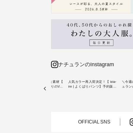
ナチュランのInstagram
リネン100％の涼やかな素材【
人気カラー再入荷決定！【 ista-
＼今週
【第2
blue willow 】夏にぴったりのVネ
ire | よくばりパンツ】予約販売
ュラン
ザイン
ックベスト ・ オリジナル素材に
開始 ・ 6月の販売開始とともに
から 
こだわり、 着心地の良さを大切
大きな反響をいただき、 一部カ
ピックアップ👆 ・ 
トンバ
にした服づくりを行う 「 blue
ラーは早々に完売となった 15周
NEW ARRIVAL 
willow 」から新作のベストが届
年記念のよくばりパンツ。 たく
2026/08/01 //
ュラン
きました。 夏のワードローブに
さんのご要望をいただき、 この
年記念✨
ッグを
加えたい、 レイヤードが楽しめ
たび待望の再入荷が実現しまし
（税込
る一枚をご紹介いたします。 モ
た。 今回再入荷する10色のカラ
お客様
OFFICIAL SNS
ろさん
デル身長：160cm -----------------
ーを、 改めて詳しくご紹介しま
ー、
 描き下
------------ blue willow --------------
す。 限定カラーを手に入れられ
（@ch