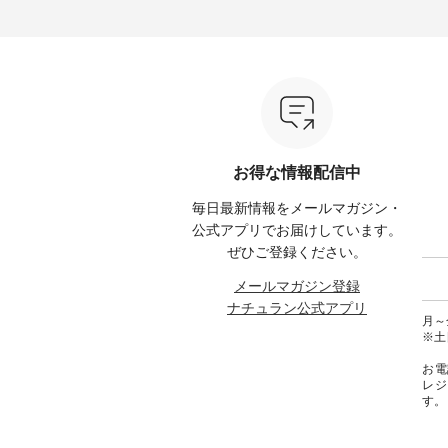
た ナ
--------------- ■リネンVネックサ
る今だけのチャンス、 ぜひこの
【第2
ッグで
イドボタンベスト ¥12,650（税
機会をお見逃しなく！ ▼今回再
グをプレ
込） ・ブラック ・ネイビー [ 注
入荷したカラー（計10色） ・コ
なりま
以上ご購
文番号：ISW-264T-30716 ] ------
ーヒー ・トマト ・セサミ ・モ
ャーな
れなく
----------------------- ▶️ お買い物は
モ ・グリーンティー ・スミレ
ている
写真のタグをタップ またはプロ
・クロマメ ・レモン ・ブルーベ
今週は
なりま
フィール（@natulan_official）か
リー ・ラズベリー -----------------
ぴった
らどうぞ 「ナチュラン」で 注文
------------ ista-ire ------------------
プやワ
番号や商品名を検索してみてく
----------- ■もっと選べるリネン
が新登場！ そして
ださいね。 #lifewear #fashion
のよくばりパンツ ¥9,900（税
くばり
ロフィ
#natulan #今日のコーデ #コーデ
込） [ 注文番号：IIR-262P-
ートし
お得な情報配信中
l）からど
ィネート #ファッション #ナチュ
29223 ] -----------------------------
く！ ----------------------------- 今
ラル #日々の暮らし #暮らしを楽
▶️ お買い物は写真のタグをタッ
週のご紹介
毎日最新情報をメールマガジン・
くださ
しむ #シンプルライフ #シンプル
プ またはプロフィール
-------------- ＜
コーデ #大人女子 #ベスト #リネ
（@natulan_official）からどうぞ
■ist
公式アプリでお届けしています。
 #コーデ
ン #重ね着 #着まわし #Vネック
「ナチュラン」で 注文番号や商
よくばり
ぜひご登録ください。
#ナチュ
#夏コーデ #bluewillow #ブルーウ
品名を検索してみてください
[ 注文番号
らしを楽
ィロウ #natulan #ナチュラン
ね。 #lifewear #fashion #natulan
1枚目左
メールマガジン登録
シンプル
#natulan_official.
#今日のコーデ #コーディネート
トン
ナチュラン公式アプリ
 #ノベ
#ファッション #ナチュラル #
2w
月～金
#よしい
日々の暮らし #暮らしを楽しむ #
¥7,5
※土
 #コラ
シンプルライフ #シンプルコー
CSO-263T-
チュラン
デ #大人女子 #パンツ #リネンパ
ンパナ
お電
ンツ #よくばりパンツ #テーパー
パードパ
レジ
ドパンツ #限定カラー #再入荷
注文番号：
す。
#15周年記念 #夏コーデ #ista-ire
5～6枚
#イスタイーレ #別注 #natulan #
ワンピー
ナチュラン #natulan_official.
文番号：MT