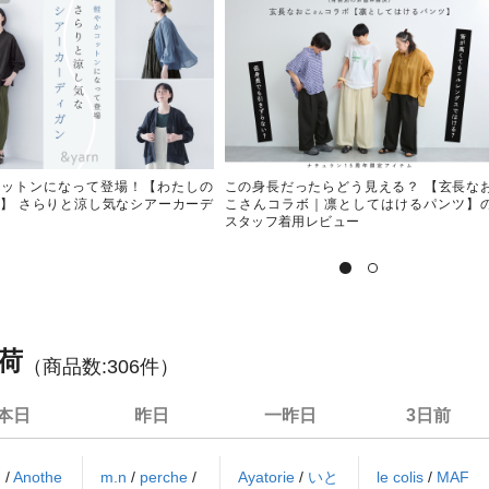
コットンになって登場！【わたしの
この身長だったらどう見える？ 【玄長な
】 さらりと涼し気なシアーカーデ
こさんコラボ｜凛としてはけるパンツ】
スタッフ着用レビュー
荷
（商品数:
306
件）
本日
昨日
一昨日
3日前
N
/
Anothe
m.n
/
perche
/
Ayatorie
/
いと
le colis
/
MAF