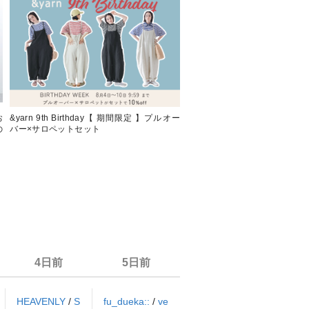
お
&yarn 9th Birthday【 期間限定 】プルオー
夏の風にふわりと揺れる【
の
バー×サロペットセット
服。】 ピンタックワンピース
4日前
5日前
HEAVENLY
/
S
fu_dueka::
/
ve