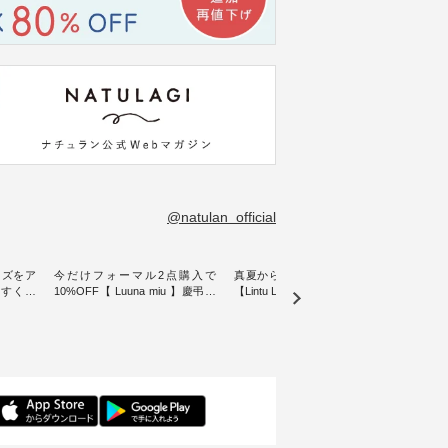
@natulan_official
イズをア
今だけフォーマル2点購入で
真夏から楽しめる秋色チェック
【 H
やすく【
10%OFF【 Luuna miu 】慶弔両
【Lintu Laulu】タータンチェック
ぐ、
ムワンピ
用ノーカラージャケット ・ 身に
ギャザースカート ・ ゆったりと
・ 天然素材を生かしたナチュラ
纏うだけでほっとする着心地を
した着心地の大人の日常着を提
ル
大切にした フォーマル服のオリ
案する、 ナチュランオリジナル
「HE
ュラン別
ジナルブランド「 Luuna miu 」
ブランド「 Lintu Laulu 」から、
オーバ
ースが登
から、 新たにフォーマルジャケ
季節をまたいで穿けるチェック
り透
ットが仲間入り。 ワンピースと
スカートが新登場。 真夏にうれ
に、 
ったアイ
のバランスを考え、 丈感やシル
しい涼やかさと、 秋を先取りで
しらっ
いたしま
エット、着心地まで丁寧に設
きる落ち着いた色合いを兼ね備
ルな装
計。 特別な日を心地よく過ごせ
えたアイテムを、 詳しくご紹介
を添え