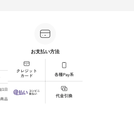
る一着に仕上げました。 モデル
します。 モデル身長：164cm ---
ル身長：164cm --
---------
身長：164cm -----------------------
-------------------------- Lintu Laulu
-------
------ Luuna miu --------------------
----------------------------- ■タータ
------------- 
ビー ・ブ
--------- ■【慶弔両用】ノーカラ
ンチェックギャザースカート
グフ
264W-
ーフォーマルジャケット
¥9,900（税込） ・レッド系 ・グ
¥12
¥16,500（税込） [ 注文番号：
リーン系 [ 注文番号：MTO-
ラック
グをタッ
KOA-262O-31095 ] ■【慶弔両
263S-27183 ] -----------------------
番号：DLW-
ィール
用】大切な日のボタンフレアワ
------ ▶️ お買い物は写真のタグを
-----------
）からどうぞ
ンピース ¥18,700（税込） [ 注文
タップ またはプロフィール
写真の
番号や商
番号：KOA-252W-22368 ] ■【慶
（@natulan_official）からどうぞ
フィール（
ださい
弔両用】大切な日のボウタイAラ
「ナチュラン」で 注文番号や商
らどうぞ 「ナチュラン
お支払い方法
インワンピース ¥18,700（税
品名を検索してみてください
番号
ィネート
込） [ 注文番号：KOA-252W-
ね。 #lifewear #fashion #natulan
ださいね。 #life
ラル #
22369 ] -----------------------------
#今日のコーデ #コーディネート
#nat
しむ #
▶️ お買い物は写真のタグをタッ
#ファッション #ナチュラル #
ィネー
プルコー
プ またはプロフィール
日々の暮らし #暮らしを楽しむ #
ラル 
料
 #デニ
（@natulan_official）からどうぞ
シンプルライフ #シンプルコー
しむ 
#夏コー
「ナチュラン」で 注文番号や商
デ #大人女子 #スカート #フレア
コーデ
ジーワイ
品名を検索してみてください
スカート #チェック柄 #タータン
ツコー
短1日
チュラン
ね。 #lifewear #fashion #natulan
チェック #秋色 #夏コーデ #Lintu
クシャ
#今日のコーデ #コーディネート
Laulu #リントゥラウル #オリジ
デ #夏
の商品
#ファッション #ナチュラル #
ナルブランド #natulan #ナチュ
ンリー #natulan #
日々の暮らし #暮らしを楽しむ #
ラン #natulan_official.
#natula
シンプルライフ #シンプルコー
デ #大人女子 #フォーマル #ブラ
ックフォーマル #ジャケット #ワ
ンピース #冠婚葬祭 #Luunamiu #
ルウナミウ #オリジナルブラン