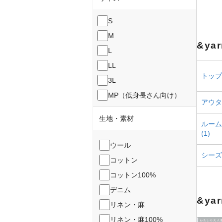
S
M
&ya
L
LL
トップス
3L
MP（低身長さん向け）
アウター
生地・素材
ルーム
(1)
ウール
シーズ
コットン
コットン100%
デニム
&ya
リネン・麻
リネン・麻100%