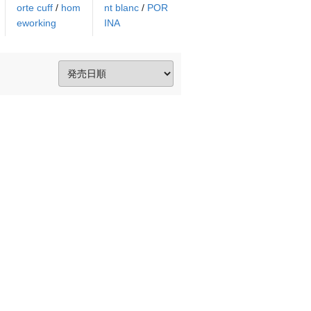
orte cuff
/
hom
nt blanc
/
POR
eworking
INA
。