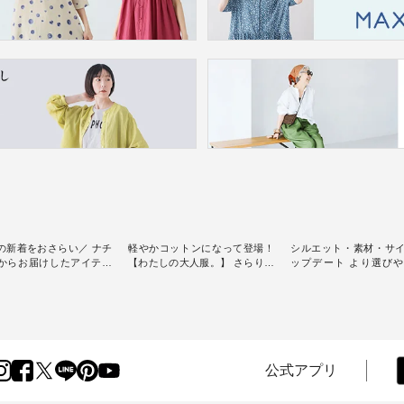
の新着をおさらい／ ナチ
軽やかコットンになって登場！
シルエット・素材・サ
からお届けしたアイテム
【わたしの大人服。】 さらりと
ップデート より選び
スタッフが気になるものを
涼し気なシアーカーディガン ・
D*g*y 】別注リブデニ
[ This week's
人気のシアーカーディガンが軽
ース ・ 心地よく着られるデイリ
] // 2026/07/26 -
くて、 お手入れも簡単なコット
ーウェアが人気の 「D*g*y」 よ
 ✨✨ナチュラン15周
ン素材になりました。 ほんのり
り、毎年大人気のナチ
✨ 8月より、12,000円
透ける生地が、女性らしさを演
注 リブデニムワンピ
）以上ご購入いただいた
出し、 羽織るだけで今年らしい
場。 シルエットや素材を見直
へ 人気イラストレータ
装いに。 レイヤードスタイルが
し、 さらに魅力的にな
公式アプリ
よしいちひろさん
楽しめて、 季節の変わり目に重
テムを 詳しくご紹介
ocochop2）描き下ろし
宝するアイテムです。 モデル身
す。 モデル身長：164cm / 着用