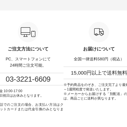
弾】レモン柄コットンバッ
長：168cm --------------------------
サイズ：PLUS ---------------------
ゼント中です💓 8月に
--- &yarn ----------------------------
-------- D*g*y ---------------
した☀ 旅行や帰省、レジ
- ■コットンシアーVネックカー
----- ■リブ使いデニムワンピース
ど楽しい予定を計画され
ディガン ¥7,500（税込） ・スモ
¥9,680（税込） ・ネイ
方も多いかと思います🌿
ークブルー ・ブラック ・ネイビ
ラック [ 注文番号：DCO-
、暑さ本番のこれからに
ー [ 注文番号：GRE-263T-30614
30707 ] -----------------------------
りな 涼し気なセットアッ
] ----------------------------- ▶️ お買
▶️ お買い物は写真のタ
ンピース、ブラウスなど
い物は写真のタグをタップ また
プ またはプロフ
、大人気「よ
はプロフィール
（@natulan_official
パンツ」予約販売がスタ
（@natulan_official）からどうぞ
「ナチュラン」で 注文
ています♪ お見逃しな
「ナチュラン」で 注文番号や商
品名を検索してみてく
ご注文方法について
お届けについて
品名を検索してみてください
ね。 #lifewear #fashion #natulan
アイテム ---------------
ね。 #lifewear #fashion #natulan
#今日のコーデ #コーデ
PC、スマートフォンにて
全国一律送料580円（税込）
1枚目右・2枚目＞
#今日のコーデ #コーディネート
#ファッション #ナチュ
a-ire もっと選べるリネンの
#ファッション #ナチュラル #
日々の暮らし #暮らしを楽
24時間ご注文可能。
パンツ ¥9,900（税込）
日々の暮らし #暮らしを楽しむ #
シンプルライフ #シン
15,000円以上で送料無
：IIR-262P-29223 ] ＜
シンプルライフ #シンプルコー
デ #大人女子 #ワンピース
03-3221-6609
・3～4枚目＞ ■so コッ
デ #大人女子 #カーディガン #羽
ム #デニムワンピ #別注 
リネンパナマクロス
織り #シアーカーデ #コットン #
デ #D*g*y #ディー
※予約商品をのぞき、ご注文完了より最
ayTラインブラウス
夏の羽織 #夏コーデ #andyarn #
#natulan #ナ
～1週間程度で発送いたします。
 10:00-17:00
90（税込） [ 注文番号：
アンドヤーン #オリジナルブラ
#natulan_official.
※メーカーからお届けする「別配送」
日祝日はお休みとなります。
31348 ] コットンリネ
ンド #natulan #ナチュラン
は、商品ごとに送料が異なります。
マクロス イージーテー
#natulan_official.
話でのご注文の場合、お支払い方法はク
ンツ ¥7,590（税込） [
ットカードまたは代金引換のみとなりま
CSO-263P-31349 ] ＜
目＞ ■&yarn ピンタック
ス ¥12,900（税込） [ 注
O-263W-29752 ] ＜7