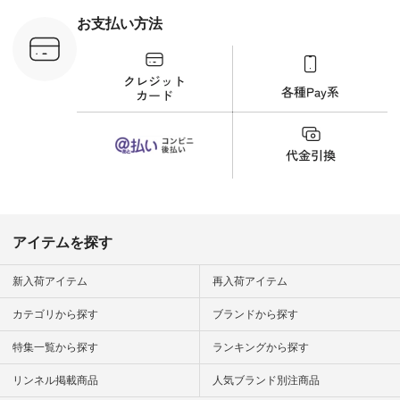
フコメント カジュア
ルなイメージでした
お支払い方法
が、 きれいめにもマ
ッチするという意外
な一面を発見できま
した！ 腰周りが気に
なってスカートをは
くことが多いのです
が、 これなら自然に
体型もカバーしてく
れるので スカート派
の方にもおすすめし
たい一本です。 -----
------------------------
▶️商品詳細やお買い
物は写真のタグをタ
ップ またはプロフィ
アイテムを探す
ール
（@natulan_official）
から 「ナチュラン」
新入荷アイテム
再入荷アイテム
のサイトにアクセス
して 注文番号や商品
カテゴリから探す
ブランドから探す
名を検索してみてく
ださいね。 #lifewear
特集一覧から探す
ランキングから探す
#fashion #natulan #
今日のコーデ #コー
ディネート #ファッ
リンネル掲載商品
人気ブランド別注商品
ション #ナチュラル