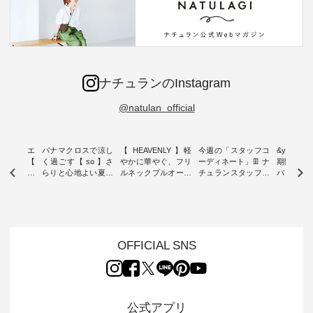
ナチュランのInstagram
@natulan_official
ーブシルエ
パナマクロスで涼し
【 HEAVENLY 】軽
今週の「スタッフコ
&yarn 9th
効いた【
く過ごす【 so 】さ
やかに華やぐ、フリ
ーディネート」👖 ナ
期間限定 
 】ボールカ
らりと心地よい夏コ
ルネックプルオーバ
チュランスタッフの
バー×サ
ジーパンツ
ーデ ・ 毎日の“とっ
ー ・ 天然素材を生
リアルなコーディネ
ット ・ ナチュラン
ても”になれる、 ス
かしたナチュラルス
ートをご紹介します
オリジナ
ルな服を提
タンダードな服を提
タイルで人気の
♪ 今回は、8/1に再入
「&yarn
NPLE 」
案する「so（エスオ
「HEAVENLY」か
荷し、 すでに残りわ
げさまで
やかなはき
ー）」。 今回は、独
ら、 新作プルオーバ
ずかとなっている大
えました。 「サ
れいなシル
特の凹凸と軽やかな
ーが届きました。 ほ
人気の ナチュラン
ットを着
OFFICIAL SNS
両立した、
風合いを持つ パナマ
んのり透け感のある
15周年記念アイテム
れど、 合
ーゴイージ
織で仕立てた、
涼やかな生地に、 ふ
「もっと選べるリネ
ナーが難
のご紹介。
2wayブラウスとイ
んわりとしたフリル
ンのよくばりパン
うお客様
るコットン
ージーテーパードパ
をあしらった襟元が
ツ」 をスタッフが着
えして、 
体的なフォ
ンツをご紹介しま
印象的。 シンプルな
用してみました🌿 身
ンサロペ
公式アプリ
、 カジュ
す。 コットンリネン
装いに、 さりげない
長ごとのサイズ感や
ダープル