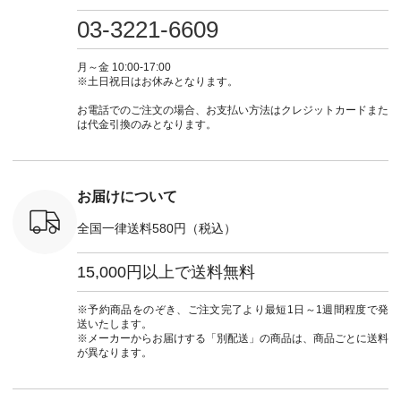
プルコーデ
たはプロフィール
しむ #シンプルライ
いのに透けないのは
号：MTO
 #パンツ
（@natulan_official）
フ #シンプルコーデ
嬉しいです。 暑い夏
31965 ] ---------------
03-3221-6609
カーゴパン
からどうぞ 「ナチュ
#大人女子 #シャツ #
もこれだったら涼し
-------------- ▶️
ゴパンツコ
ラン」で 注文番号や
シャツコーデ #フリ
く過ごせますね♪ ピ
い物は写
夏コーデ
商品名を検索してみ
ルシャツ #チェック
ンク×ピンクの組み
タップ ま
月～金 10:00-17:00
 #アンプル
てくださいね。
シャツ #チェックシ
合わせにしたかった
ィ
※土日祝日はお休みとなります。
n #ナチュラ
#lifewear #fashion
ャツコーデ #夏コー
ので、 ピンクのボー
（@natulan
official.
#natulan #今日のコ
デ #HEAVENLY #ヘ
ダーをシアーブラウ
からどうぞ 「ナ
お電話でのご注文の場合、お支払い方法はクレジットカードまた
ーデ #コーディネー
ブンリー #natulan #
スのインナーに合わ
ラン」で 
は代金引換のみとなります。
ト #ファッション #
ナチュラン
せてみました。 -----
商品名を
ナチュラル #日々の
#natulan_official.
------------------------
てくだ
暮らし #暮らしを楽
②スタッフ：sk / 身
#lifewear
しむ #シンプルライ
長150cm ▼スタッフ
#natula
フ #シンプルコーデ
コメント ウエストが
ーデ #コ
お届けについて
#大人女子 #ブラウ
ゴムでしっかりと留
ト #ファ
ス #パンツ #コット
まっているので、 安
ナチュラル
全国一律送料580円（税込）
ンリネン #パマナク
心してはくことがで
暮らし #
ロス #パマナ織り #
きます♪ ボトムスが
しむ #シ
セットアップ #涼コ
ちょっと暗い色味な
フ #シン
15,000円以上で送料無料
ーデ #夏コーデ #so
のでトップスは明る
#大人女子
#エスオー #natulan
い色を。 シンプルに
ットコーデ
#ナチュラン
なりすぎないよう
ーコーデ 
※予約商品をのぞき、ご注文完了より最短1日～1週間程度で発
#natulan_official.
に、 ビスチェを重ね
ト #サロ
送いたします。
てトレンド感をプラ
ツ #ボー
※メーカーからお届けする「別配送」の商品は、商品ごとに送料
スしました。 --------
#夏コーデ #
が異なります。
--------------------- ③
#アン
スタッフ：uruma /
#natula
身長160cm ▼スタッ
ン #natulan_