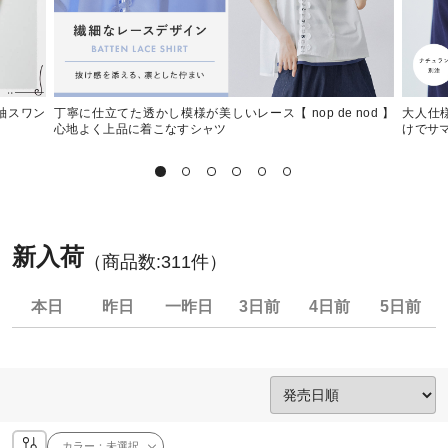
左袖スワン
丁寧に仕立てた透かし模様が美しいレース【 nop de nod 】
大人仕様
心地よく上品に着こなすシャツ
けでサマ
新入荷
（商品数:
311
件）
本日
昨日
一昨日
3日前
4日前
5日前
カラー：
未選択