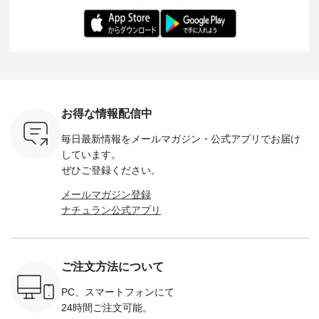
らも大人ら
のさらりとした肌ざ
華やぎを添えてくれ
着用感など、 ぜひ参
セットでご
テムです。
わりで、 汗ばむ季節
る一枚です。 モデル
考にしてみてくださ
チュラル
：165cm
にも心地よく、 単品
身長：164cm --------
いね。 ＝＝＝＝＝＝
のサロペッ
------------
でもセットアップで
---------------------
＝＝＝＝＝
ルー・ピ
-----------
も楽しめる2つのア
HEAVENLY -----------
8/10（月）AM9:59ま
ックのプ
----- ■ボ
イテムです。 --------
------------------ ■チ
で🎫 ＼涼しいリネン
を組み合わ
ゴイージー
--------------------- so
ェックシャーリング
服ウィーク開催中⏰
6セット
1,550（税
-------------------------
フリルネックプルオ
／ 対象のリネン
す。 販売は8月10日
ーキ ・ブ
---- ■コットンリネ
ーバー ¥12,650（税
100％アイテムを合
までの期
ベージュ [
ンパナマクロス
込） ・ホワイト×ブ
計5,000円以上ご購
す。 ぜひ
お得な情報配信中
：UNL-
2wayTラインブラウ
ラック ・ネイビー
入いただくと 使える
覧ください。 
------
ス ¥7,590（税込）
・オフ [ 注文番号：
【送料無料】クーポ
身長：160c
毎日最新情報をメールマガジン・
公式アプリでお届け
-------- ▶️
・グレー ・タータン
DLW-263T-30714 ] --
ンをプレゼント中◎
-------------
は写真のタ
チェック ・ナチュラ
-------------------------
＝＝＝＝＝＝＝＝＝
---- &yarn 
しています。
 またはプ
ル ・チャコール [ 注
-- ▶️ お買い物は写真
＝＝ ▼今週の「スタ
---------------
ぜひご登録ください。
ィール
文番号：CSO-263T-
のタグをタップ また
ッフコーディネー
わず決ま
_official）
31348 ] ■コットンリ
はプロフィール
ト」着用アイテム ■
ーT×サロ
メールマガジン登録
チュ
ネンパナマクロス
（@natulan_official）
もっと選べるリネン
ト ¥19,
ナチュラン公式アプリ
注文番号や
イージーテーパード
からどうぞ 「ナチュ
のよくばりパンツ
＜8月10日 
検索してみ
パンツ ¥7,590（税
ラン」で 注文番号や
¥9,900（税込） ・モ
で上記【1
さいね。
込） ・グレー ・タ
商品名を検索してみ
モ ・コーヒー ・ク
タイムセ
 #fashion
ータンチェック ・ナ
てくださいね。
ロマメ [ 注文番号：
・ブルー
n #今日のコ
チュラル ・チャコー
#lifewear #fashion
IIR-262P-29223 ] ----
ル ・ピン
ご注文方法について
ーディネー
ル [ 注文番号：
#natulan #今日のコ
-------------------------
ラル ・ブ
ッション #
CSO-263P-31349 ] -
ーデ #コーディネー
①スタッフ：koishi /
チュラル 
 #日々の
-------------------------
ト #ファッション #
身長155cm ▼スタッ
ブラック 
PC、スマートフォンにて
暮らしを楽
--- ▶️ お買い物は写
ナチュラル #日々の
フコメント 上ほどよ
ブラック 
24時間ご注文可能。
ンプルライ
真のタグをタップ ま
暮らし #暮らしを楽
い厚みのリネンで軽
×ブラック