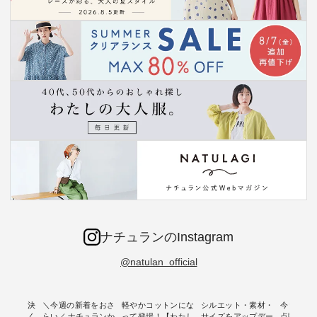
ナチュランのInstagram
@natulan_official
ー再入荷決
＼今週の新着をおさ
軽やかコットンにな
シルエット・素材・
今だけフ
-ire | よく
らい／ ナチュランか
って登場！【わたし
サイズをアップデー
点購入で1