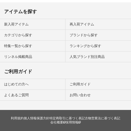
今日のコーデ #コー
ディネート #ファッ
アイテムを探す
ション #ナチュラル
#ナチュラン #日々
の暮らし #暮らしを
新入荷アイテム
再入荷アイテム
楽しむ #シンプルラ
イフ #シンプルコー
カテゴリから探す
ブランドから探す
デ #大人女子 #夏コ
ーデ #真夏コーデ #
特集一覧から探す
ランキングから探す
暑さ対策 #コーデ #
リネン
#natulan_official.
リンネル掲載商品
人気ブランド別注商品
ご利用ガイド
はじめての方へ
ご利用ガイド
よくあるご質問
お問い合わせ
利用規約
個人情報保護方針
特定商取引に基づく表記
古物営業法に基づく表記
会社概要
採用情報