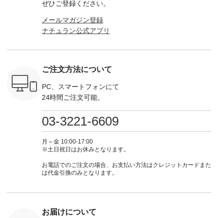
ぜひご登録ください。
っと
ンピース、ブラウス
たはプロフィール
（@natulan_official）
ース ¥18
ネンのよく
などが新登場！ そし
（@natulan_official）
からどうぞ 「ナチュ
込） [ 
メールマガジン登録
パンツ
て、大人気「よくば
からどうぞ 「ナチュ
ラン」で 注文番号や
KOA-252W
ナチュラン公式アプリ
込） [ 注
りパンツ」予約販売
ラン」で 注文番号や
商品名を検索してみ
■【慶弔
R-262P-
がスタートしていま
商品名を検索してみ
てくださいね。
な日のボ
す♪ お見逃しなく！
てくださいね。
#lifewear #fashion
インワ
 お買
-------------------------
#lifewear #fashion
#natulan #今日のコ
¥18,70
真のタグを
---- 今週のご紹介ア
#natulan #今日のコ
ーデ #コーディネー
注文番号
ご注文方法について
たはプロフ
イテム ----------------
ーデ #コーディネー
ト #ファッション #
252W-22369 ] -
ール
------------- ＜1枚目
ト #ファッション #
ナチュラル #日々の
--------------
_official）
右・2枚目＞ ■ista-
ナチュラル #日々の
暮らし #暮らしを楽
お買い物
PC、スマートフォンにて
チュ
ire もっと選べるリ
暮らし #暮らしを楽
しむ #シンプルライ
グをタップ
24時間ご注文可能。
注文番号や
ネンのよくばりパン
しむ #シンプルライ
フ #シンプルコーデ
ロフ
検索してみ
ツ ¥9,900（税込） [
フ #シンプルコーデ
#大人女子 #ワンピ
（@natulan
さいね。
注文番号：IIR-262P-
#大人女子 #カーデ
ース #デニム #デニ
からどうぞ 「ナ
03-3221-6609
 #fashion
29223 ] ＜1枚目左・
ィガン #羽織り #シ
ムワンピ #別注 #夏
ラン」で 
n #今日のコ
3～4枚目＞ ■so コ
アーカーデ #コット
コーデ #D*g*y #ディ
商品名を
ーディネー
ットンリネンパナマ
ン #夏の羽織 #夏コ
ージーワイ #natulan
てくだ
月～金 10:00-17:00
ッション #
クロス 2wayTライ
ーデ #andyarn #アン
#ナチュラン
#lifewear
※土日祝日はお休みとなります。
 #日々の
ンブラウス
ドヤーン #オリジナ
#natulan_official.
#natula
暮らしを楽
¥7,590（税込） [ 注
ルブランド #natulan
ーデ #コ
お電話でのご注文の場合、お支払い方法はクレジットカードまた
ンプルライ
文番号：CSO-263T-
#ナチュラン
ト #ファ
は代金引換のみとなります。
プルコーデ
31348 ] コットンリ
#natulan_official.
ナチュラル
#パンツ #
ネンパナマクロス
暮らし #
ツ #よく
イージーテーパード
しむ #シ
 #テーパ
パンツ ¥7,590（税
フ #シン
 #限定カ
込） [ 注文番号：
#大人女子
お届けについて
荷 #15周
CSO-263P-31349 ]
マル #ブ