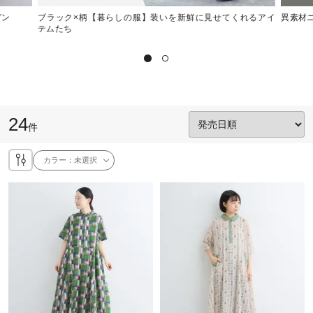
ガン
ブラック×柄【暮らしの服】装いを新鮮に見せてくれるアイ
異素材ニ
テムたち
24
件
カラー：
未選択