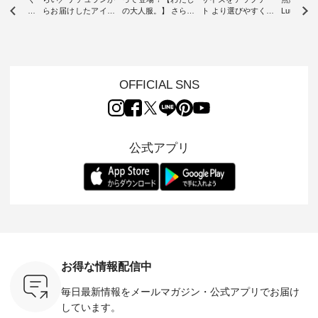
ツ】予約販
らお届けしたアイテ
の大人服。】 さらり
ト より選びやすく【
Luuna m
ムから スタッフが気
と涼し気なシアーカ
D*g*y 】別注リブデ
用ノーカ
もに大きな
になるものをピック
ーディガン ・ 人気
ニムワンピース ・
ット ・ 身に纏うだ
だき、 一
アップ👆 ・ [ This
のシアーカーディガ
心地よく着られるデ
けでほっ
は早々に完
week's NEW
ンが軽くて、 お手入
イリーウェアが人気
地を大切に
 15周年
ARRIVAL ] //
れも簡単なコットン
の 「D*g*y」 より、
ーマル服
くばりパン
2026/07/26 -
素材になりました。
毎年大人気のナチュ
ルブランド「
OFFICIAL SNS
2026/08/01 // ✨✨ナ
ほんのり透ける生地
ラン別注 リブデニム
miu 」か
き、 この
チュラン15周年記念
が、女性らしさを演
ワンピースが登場。
フォーマ
の再入荷が
✨✨ 8月より、
出し、 羽織るだけで
シルエットや素材を
トが仲間入り
。 今回
12,000円（税込）以
今年らしい装いに。
見直し、 さらに魅力
ピースと
10色のカ
上ご購入いただいた
レイヤードスタイル
的になったアイテム
を考え、 
公式アプリ
改めて詳し
お客様へ 人気イラス
が楽しめて、 季節の
を 詳しくご紹介いた
エット、
ます。 限
トレーター、よしい
変わり目に重宝する
します。 モデル身
丁寧に設計。 
を手に入れ
ちひろさん
アイテムです。 モデ
長：164cm / 着用サ
日を心地
だけのチャ
（@chocochop2）
ル身長：168cm -----
イズ：PLUS ---------
る一着に
ひこの機会
描き下ろし 【第2
------------------------
--------------------
た。 モデル身長：
なく！ ▼
弾】レモン柄コット
&yarn -----------------
D*g*y -----------------
164cm ----------------
荷したカラ
ンバッグをプレゼン
------------ ■コットン
------------ ■リブ使い
---------
色） ・コ
ト中です💓 8月にな
シアーVネックカー
デニムワンピース
miu --------
トマト ・
りました☀ 旅行や帰
ディガン ¥7,500（税
¥9,680（税込） ・ネ
--------- ■【慶弔両
モモ ・グ
省、レジャーなど楽
込） ・スモークブル
イビー ・ブラック [
用】ノー
ー ・スミ
しい予定を計画され
ー ・ブラック ・ネ
注文番号：DCO-
ーマルジ
お得な情報配信中
マメ ・レ
ている方も多いかと
イビー [ 注文番号：
264W-30707 ] -------
¥16,50
ルーベリー
思います🌿 今週は、
GRE-263T-30614 ] -
---------------------- ▶️
注文番号
毎日最新情報をメールマガジン・
公式アプリでお届け
----
暑さ本番のこれから
-------------------------
お買い物は写真のタ
262O-31095 
--------
にぴったりな 涼し気
--- ▶️ お買い物は写
グをタップ またはプ
弔両用】
しています。
-------------
なセットアップやワ
真のタグをタップ ま
ロフィール
ボタンフ