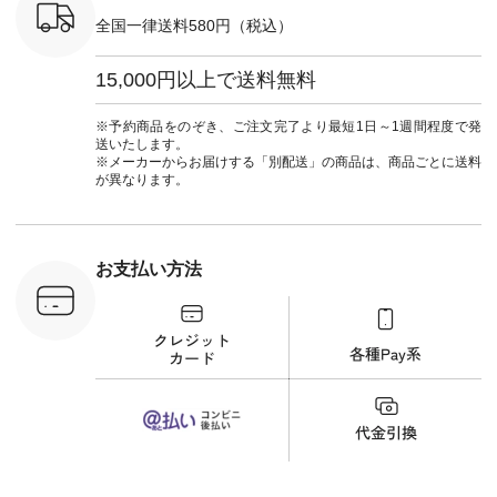
#夏コーデ
＜5～6枚目＞
ーマル #
全国一律送料580円（税込）
re #イスタイ
■&yarn ピンタック
#ワンピー
#natulan
ワンピース
葬祭 #Luu
ュラン
¥12,900（税込） [
ウナミウ 
15,000円以上で送料無料
ficial.
注文番号：MTO-
ルブランド #natu
263W-29752 ] ＜7～
#ナチ
8枚目＞ ■UNPLE ボ
#natulan_of
※予約商品をのぞき、ご注文完了より最短1日～1週間程度で発
ールカーゴイージー
送いたします。
パンツ ¥11,550（税
※メーカーからお届けする「別配送」の商品は、商品ごとに送料
込） [ 注文番号：
が異なります。
UNL-254P-18377 ]
＜9枚目＞ ■Lintu
Laulu 立体フラワー
刺繍ブラウス
¥8,800（税込） [ 注
お支払い方法
文番号：YCC-263T-
30689 ] ---------------
-------------- ▶️商品詳
細やお買い物は写真
のタグをタップ また
はプロフィール
（@natulan_official）
から 「ナチュラン」
のサイトにアクセス
して 注文番号や商品
名を検索してみてく
ださいね。 #lifewear
#fashion #natulan #