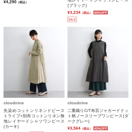
¥4,290
（税込）
(ブラック)
¥3,234
40%OFF
（税込）
cloudnine
cloudnine
先染めコットンリネンドビース
二重織りC/T布百ジャカードドッ
トライプ+別布コットンリネン無
ト柄ノースリーブワンピース(ダ
地レイヤードシャツワンピース
ークグレー)
(カーキ)
¥3,564
40%OFF
（税込）