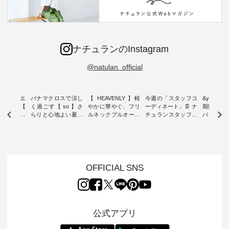
ナチュランのInstagram
@natulan_official
ーブシルエ
パナマクロスで涼し
【 HEAVENLY 】軽
今週の「スタッフコ
&yarn 9th
効いた【
く過ごす【 so 】さ
やかに華やぐ、フリ
ーディネート」👖 ナ
期間限定 
 】ボールカ
らりと心地よい夏コ
ルネックプルオーバ
チュランスタッフの
バー×サ
ジーパンツ
ーデ ・ 毎日の“とっ
ー ・ 天然素材を生
リアルなコーディネ
ット ・ ナチュラン
ても”になれる、 ス
かしたナチュラルス
ートをご紹介します
オリジナ
ルな服を提
タンダードな服を提
タイルで人気の
♪ 今回は、8/1に再入
「&yarn
NPLE 」
案する「so（エスオ
「HEAVENLY」か
荷し、 すでに残りわ
げさまで
やかなはき
ー）」。 今回は、独
ら、 新作プルオーバ
ずかとなっている大
えました。 「サ
れいなシル
特の凹凸と軽やかな
ーが届きました。 ほ
人気の ナチュラン
ットを着
OFFICIAL SNS
両立した、
風合いを持つ パナマ
んのり透け感のある
15周年記念アイテム
れど、 合
ーゴイージ
織で仕立てた、
涼やかな生地に、 ふ
「もっと選べるリネ
ナーが難
のご紹介。
2wayブラウスとイ
んわりとしたフリル
ンのよくばりパン
うお客様
るコットン
ージーテーパードパ
をあしらった襟元が
ツ」 をスタッフが着
えして、 
体的なフォ
ンツをご紹介しま
印象的。 シンプルな
用してみました🌿 身
ンサロペ
公式アプリ
、 カジュ
す。 コットンリネン
装いに、 さりげない
長ごとのサイズ感や
ダープル
らも大人ら
のさらりとした肌ざ
華やぎを添えてくれ
着用感など、 ぜひ参
セットでご
テムです。
わりで、 汗ばむ季節
る一枚です。 モデル
考にしてみてくださ
チュラル