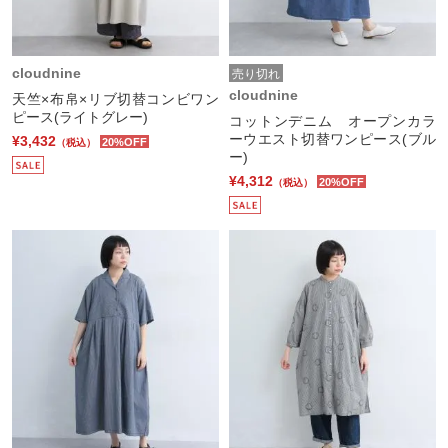
cloudnine
売り切れ
cloudnine
天竺×布帛×リブ切替コンビワン
ピース(ライトグレー)
コットンデニム オープンカラ
ーウエスト切替ワンピース(ブル
¥3,432
20%OFF
（税込）
ー)
¥4,312
20%OFF
（税込）