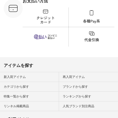
お支払い方法
が、 きれいめにもマ
ッチするという意外
な一面を発見できま
した！ 腰周りが気に
なってスカートをは
くことが多いのです
が、 これなら自然に
体型もカバーしてく
れるので スカート派
の方にもおすすめし
たい一本です。 -----
------------------------
▶️商品詳細やお買い
物は写真のタグをタ
ップ またはプロフィ
アイテムを探す
ール
（@natulan_official）
から 「ナチュラン」
新入荷アイテム
再入荷アイテム
のサイトにアクセス
して 注文番号や商品
カテゴリから探す
ブランドから探す
名を検索してみてく
ださいね。 #lifewear
特集一覧から探す
ランキングから探す
#fashion #natulan #
今日のコーデ #コー
ディネート #ファッ
リンネル掲載商品
人気ブランド別注商品
ション #ナチュラル
#ナチュラン #日々
の暮らし #暮らしを