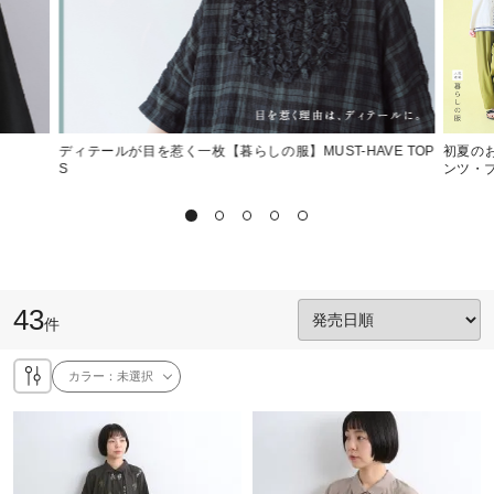
ディテールが目を惹く一枚【暮らしの服】MUST-HAVE TOP
初夏の
S
ンツ・
43
件
カラー：
未選択