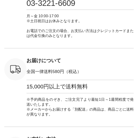
03-3221-6609
カーゴパン
からどうぞ 「ナチュ
#大人女子 #シャツ #
もこれだったら涼し
-------------- ▶️
ゴパンツコ
ラン」で 注文番号や
シャツコーデ #フリ
く過ごせますね♪ ピ
い物は写
夏コーデ
商品名を検索してみ
ルシャツ #チェック
ンク×ピンクの組み
タップ ま
月～金 10:00-17:00
 #アンプル
てくださいね。
シャツ #チェックシ
合わせにしたかった
ィ
※土日祝日はお休みとなります。
n #ナチュラ
#lifewear #fashion
ャツコーデ #夏コー
ので、 ピンクのボー
（@natulan
official.
#natulan #今日のコ
デ #HEAVENLY #ヘ
ダーをシアーブラウ
からどうぞ 「ナ
お電話でのご注文の場合、お支払い方法はクレジットカードまた
ーデ #コーディネー
ブンリー #natulan #
スのインナーに合わ
ラン」で 
は代金引換のみとなります。
ト #ファッション #
ナチュラン
せてみました。 -----
商品名を
ナチュラル #日々の
#natulan_official.
------------------------
てくだ
暮らし #暮らしを楽
②スタッフ：sk / 身
#lifewear
しむ #シンプルライ
長150cm ▼スタッフ
#natula
フ #シンプルコーデ
コメント ウエストが
ーデ #コ
お届けについて
#大人女子 #ブラウ
ゴムでしっかりと留
ト #ファ
ス #パンツ #コット
まっているので、 安
ナチュラル
全国一律送料580円（税込）
ンリネン #パマナク
心してはくことがで
暮らし #
ロス #パマナ織り #
きます♪ ボトムスが
しむ #シ
セットアップ #涼コ
ちょっと暗い色味な
フ #シン
15,000円以上で送料無料
ーデ #夏コーデ #so
のでトップスは明る
#大人女子
#エスオー #natulan
い色を。 シンプルに
ットコーデ
#ナチュラン
なりすぎないよう
ーコーデ 
※予約商品をのぞき、ご注文完了より最短1日～1週間程度で発
#natulan_official.
に、 ビスチェを重ね
ト #サロ
送いたします。
てトレンド感をプラ
ツ #ボー
※メーカーからお届けする「別配送」の商品は、商品ごとに送料
スしました。 --------
#夏コーデ #
が異なります。
--------------------- ③
#アン
スタッフ：uruma /
#natula
身長160cm ▼スタッ
ン #natulan_
フコメント カジュア
ルなイメージでした