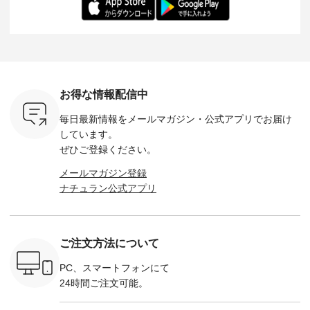
：165cm
にも心地よく、 単品
身長：164cm --------
いね。 ＝＝＝＝＝＝
のサロペッ
------------
でもセットアップで
---------------------
＝＝＝＝＝
ルー・ピ
-----------
も楽しめる2つのア
HEAVENLY -----------
8/10（月）AM9:59ま
ックのプ
----- ■ボ
イテムです。 --------
------------------ ■チ
で🎫 ＼涼しいリネン
を組み合わ
ゴイージー
--------------------- so
ェックシャーリング
服ウィーク開催中⏰
6セット
1,550（税
-------------------------
フリルネックプルオ
／ 対象のリネン
す。 販売は8月10日
ーキ ・ブ
---- ■コットンリネ
ーバー ¥12,650（税
100％アイテムを合
までの期
ベージュ [
ンパナマクロス
込） ・ホワイト×ブ
計5,000円以上ご購
す。 ぜひ
お得な情報配信中
：UNL-
2wayTラインブラウ
ラック ・ネイビー
入いただくと 使える
覧ください。 
------
ス ¥7,590（税込）
・オフ [ 注文番号：
【送料無料】クーポ
身長：160c
毎日最新情報をメールマガジン・
公式アプリでお届け
-------- ▶️
・グレー ・タータン
DLW-263T-30714 ] --
ンをプレゼント中◎
-------------
は写真のタ
チェック ・ナチュラ
-------------------------
＝＝＝＝＝＝＝＝＝
---- &yarn 
しています。
 またはプ
ル ・チャコール [ 注
-- ▶️ お買い物は写真
＝＝ ▼今週の「スタ
---------------
ぜひご登録ください。
ィール
文番号：CSO-263T-
のタグをタップ また
ッフコーディネー
わず決ま
_official）
31348 ] ■コットンリ
はプロフィール
ト」着用アイテム ■
ーT×サロ
メールマガジン登録
チュ
ネンパナマクロス
（@natulan_official）
もっと選べるリネン
ト ¥19,
ナチュラン公式アプリ
注文番号や
イージーテーパード
からどうぞ 「ナチュ
のよくばりパンツ
＜8月10日 
検索してみ
パンツ ¥7,590（税
ラン」で 注文番号や
¥9,900（税込） ・モ
で上記【1
さいね。
込） ・グレー ・タ
商品名を検索してみ
モ ・コーヒー ・ク
タイムセ
 #fashion
ータンチェック ・ナ
てくださいね。
ロマメ [ 注文番号：
・ブルー
n #今日のコ
チュラル ・チャコー
#lifewear #fashion
IIR-262P-29223 ] ----
ル ・ピン
ご注文方法について
ーディネー
ル [ 注文番号：
#natulan #今日のコ
-------------------------
ラル ・ブ
ッション #
CSO-263P-31349 ] -
ーデ #コーディネー
①スタッフ：koishi /
チュラル 
 #日々の
-------------------------
ト #ファッション #
身長155cm ▼スタッ
ブラック 
PC、スマートフォンにて
暮らしを楽
--- ▶️ お買い物は写
ナチュラル #日々の
フコメント 上ほどよ
ブラック 
24時間ご注文可能。
ンプルライ
真のタグをタップ ま
暮らし #暮らしを楽
い厚みのリネンで軽
×ブラック
プルコーデ
たはプロフィール
しむ #シンプルライ
いのに透けないのは
号：MTO
 #パンツ
（@natulan_official）
フ #シンプルコーデ
嬉しいです。 暑い夏
31965 ] ---------------