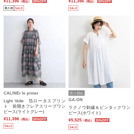
¥11,396
¥11,396
30%OFF
30%OFF
（税込）
（税込）
CALINEr le prmer
売り切れ
GA-ON
Light Voile 箔ロータスプリン
ト 前開きフレアスリーブワン
ラクノウ刺繍＆ピンタックワン
ピース(ライトグレー)
ピース(ホワイト)
¥11,396
30%OFF
¥5,525
（税込）
35%OFF
（税込）