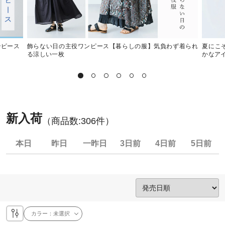
ンピース
飾らない日の主役ワンピース【暮らしの服】気負わず着られ
夏にこ
る涼しい一枚
かなア
新入荷
（商品数:
306
件）
本日
昨日
一昨日
3日前
4日前
5日前
カラー：
未選択