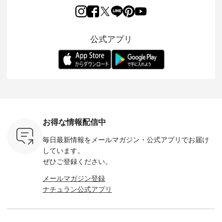
き、 この
チュラン15周年記念
が、女性らしさを演
ワンピースが登場。
フォーマ
の再入荷が
✨✨ 8月より、
出し、 羽織るだけで
シルエットや素材を
トが仲間入り
。 今回
12,000円（税込）以
今年らしい装いに。
見直し、 さらに魅力
ピースと
10色のカ
上ご購入いただいた
レイヤードスタイル
的になったアイテム
を考え、 
公式アプリ
改めて詳し
お客様へ 人気イラス
が楽しめて、 季節の
を 詳しくご紹介いた
エット、
ます。 限
トレーター、よしい
変わり目に重宝する
します。 モデル身
丁寧に設計。 
を手に入れ
ちひろさん
アイテムです。 モデ
長：164cm / 着用サ
日を心地
だけのチャ
（@chocochop2）
ル身長：168cm -----
イズ：PLUS ---------
る一着に
ひこの機会
描き下ろし 【第2
------------------------
--------------------
た。 モデル身長：
なく！ ▼
弾】レモン柄コット
&yarn -----------------
D*g*y -----------------
164cm ----------------
荷したカラ
ンバッグをプレゼン
------------ ■コットン
------------ ■リブ使い
---------
色） ・コ
ト中です💓 8月にな
シアーVネックカー
デニムワンピース
miu --------
トマト ・
りました☀ 旅行や帰
ディガン ¥7,500（税
¥9,680（税込） ・ネ
--------- ■【慶弔両
モモ ・グ
省、レジャーなど楽
込） ・スモークブル
イビー ・ブラック [
用】ノー
ー ・スミ
しい予定を計画され
ー ・ブラック ・ネ
注文番号：DCO-
ーマルジ
お得な情報配信中
マメ ・レ
ている方も多いかと
イビー [ 注文番号：
264W-30707 ] -------
¥16,50
ルーベリー
思います🌿 今週は、
GRE-263T-30614 ] -
---------------------- ▶️
注文番号
毎日最新情報をメールマガジン・
公式アプリでお届け
----
暑さ本番のこれから
-------------------------
お買い物は写真のタ
262O-31095 
--------
にぴったりな 涼し気
--- ▶️ お買い物は写
グをタップ またはプ
弔両用】
しています。
-------------
なセットアップやワ
真のタグをタップ ま
ロフィール
ボタンフ
ぜひご登録ください。
っと
ンピース、ブラウス
たはプロフィール
（@natulan_official）
ース ¥18
ネンのよく
などが新登場！ そし
（@natulan_official）
からどうぞ 「ナチュ
込） [ 
メールマガジン登録
パンツ
て、大人気「よくば
からどうぞ 「ナチュ
ラン」で 注文番号や
KOA-252W
ナチュラン公式アプリ
込） [ 注
りパンツ」予約販売
ラン」で 注文番号や
商品名を検索してみ
■【慶弔
R-262P-
がスタートしていま
商品名を検索してみ
てくださいね。
な日のボ
す♪ お見逃しなく！
てくださいね。
#lifewear #fashion
インワ
 お買
-------------------------
#lifewear #fashion
#natulan #今日のコ
¥18,70
真のタグを
---- 今週のご紹介ア
#natulan #今日のコ
ーデ #コーディネー
注文番号