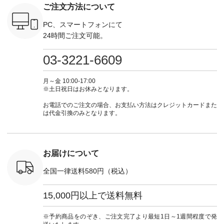
ご注文方法について
たはプロフ
イテム ----------------
ーデ #コーディネー
ト #ファッション #
252W-22369 ] -
ール
------------- ＜1枚目
ト #ファッション #
ナチュラル #日々の
--------------
_official）
右・2枚目＞ ■ista-
ナチュラル #日々の
暮らし #暮らしを楽
お買い物
PC、スマートフォンにて
チュ
ire もっと選べるリ
暮らし #暮らしを楽
しむ #シンプルライ
グをタップ
24時間ご注文可能。
注文番号や
ネンのよくばりパン
しむ #シンプルライ
フ #シンプルコーデ
ロフ
検索してみ
ツ ¥9,900（税込） [
フ #シンプルコーデ
#大人女子 #ワンピ
（@natulan
さいね。
注文番号：IIR-262P-
#大人女子 #カーデ
ース #デニム #デニ
からどうぞ 「ナ
03-3221-6609
 #fashion
29223 ] ＜1枚目左・
ィガン #羽織り #シ
ムワンピ #別注 #夏
ラン」で 
n #今日のコ
3～4枚目＞ ■so コ
アーカーデ #コット
コーデ #D*g*y #ディ
商品名を
ーディネー
ットンリネンパナマ
ン #夏の羽織 #夏コ
ージーワイ #natulan
てくだ
月～金 10:00-17:00
ッション #
クロス 2wayTライ
ーデ #andyarn #アン
#ナチュラン
#lifewear
※土日祝日はお休みとなります。
 #日々の
ンブラウス
ドヤーン #オリジナ
#natulan_official.
#natula
暮らしを楽
¥7,590（税込） [ 注
ルブランド #natulan
ーデ #コ
お電話でのご注文の場合、お支払い方法はクレジットカードまた
ンプルライ
文番号：CSO-263T-
#ナチュラン
ト #ファ
は代金引換のみとなります。
プルコーデ
31348 ] コットンリ
#natulan_official.
ナチュラル
#パンツ #
ネンパナマクロス
暮らし #
ツ #よく
イージーテーパード
しむ #シ
 #テーパ
パンツ ¥7,590（税
フ #シン
 #限定カ
込） [ 注文番号：
#大人女子
お届けについて
荷 #15周
CSO-263P-31349 ]
マル #ブ
#夏コーデ
＜5～6枚目＞
ーマル #
全国一律送料580円（税込）
re #イスタイ
■&yarn ピンタック
#ワンピー
#natulan
ワンピース
葬祭 #Luu
ュラン
¥12,900（税込） [
ウナミウ 
15,000円以上で送料無料
ficial.
注文番号：MTO-
ルブランド #natu
263W-29752 ] ＜7～
#ナチ
8枚目＞ ■UNPLE ボ
#natulan_of
※予約商品をのぞき、ご注文完了より最短1日～1週間程度で発
ールカーゴイージー