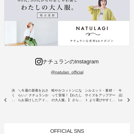
ナチュランのInstagram
@natulan_official
ー再入荷決
＼今週の新着をおさ
軽やかコットンにな
シルエット・素材・
今だけフ
-ire | よく
らい／ ナチュランか
って登場！【わたし
サイズをアップデー
点購入で1
ツ】予約販
らお届けしたアイテ
の大人服。】 さらり
ト より選びやすく【
Luuna m
ムから スタッフが気
と涼し気なシアーカ
D*g*y 】別注リブデ
用ノーカ
もに大きな
になるものをピック
ーディガン ・ 人気
ニムワンピース ・
ット ・ 身に纏うだ
だき、 一
アップ👆 ・ [ This
のシアーカーディガ
心地よく着られるデ
けでほっ
は早々に完
week's NEW
ンが軽くて、 お手入
イリーウェアが人気
地を大切に
 15周年
ARRIVAL ] //
れも簡単なコットン
の 「D*g*y」 より、
ーマル服
くばりパン
2026/07/26 -
素材になりました。
毎年大人気のナチュ
ルブランド「
OFFICIAL SNS
2026/08/01 // ✨✨ナ
ほんのり透ける生地
ラン別注 リブデニム
miu 」か