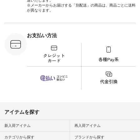
送いたします。
パンツ ¥11,550（税
※メーカーからお届けする「別配送」の商品は、商品ごとに送料
込） [ 注文番号：
が異なります。
UNL-254P-18377 ]
＜9枚目＞ ■Lintu
Laulu 立体フラワー
刺繍ブラウス
¥8,800（税込） [ 注
お支払い方法
文番号：YCC-263T-
30689 ] ---------------
-------------- ▶️商品詳
細やお買い物は写真
のタグをタップ また
はプロフィール
（@natulan_official）
から 「ナチュラン」
のサイトにアクセス
して 注文番号や商品
名を検索してみてく
ださいね。 #lifewear
#fashion #natulan #
今日のコーデ #コー
ディネート #ファッ
アイテムを探す
ション #ナチュラル
#ナチュラン #日々
の暮らし #暮らしを
新入荷アイテム
再入荷アイテム
楽しむ #シンプルラ
イフ #シンプルコー
カテゴリから探す
ブランドから探す
デ #大人女子 #夏コ