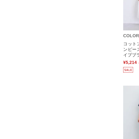
COLOR
コット
ンピー
イプブラ
¥5,214