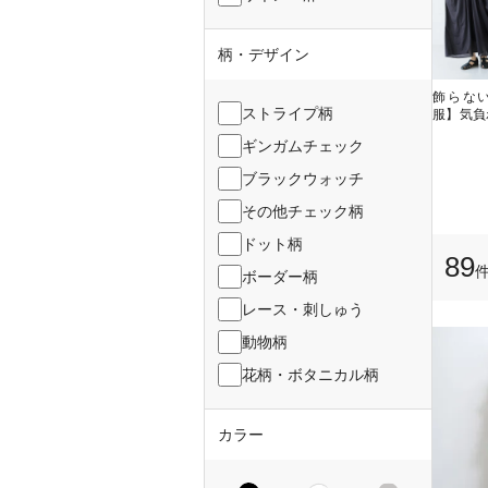
柄・デザイン
飾らな
ストライプ柄
服】気負
ギンガムチェック
ブラックウォッチ
その他チェック柄
ドット柄
89
ボーダー柄
レース・刺しゅう
動物柄
花柄・ボタニカル柄
カラー