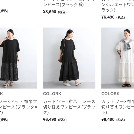
ンピース(ブラック系)
ンシルエットワン
ラック)
¥8,690
（税込）
（税込）
¥6,490
（税込）
K
COLORK
COLORK
ソー×ドット布帛フ
カットソー×布帛 レース
カットソー×布
ンピース(ブラック×
切り替えワンピース(ブラッ
切り替えワンピー
)
ク)
ト)
¥6,490
¥6,490
（税込）
（税込）
（税込）