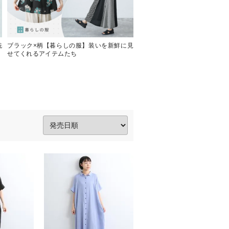
洗
ブラック×柄【暮らしの服】装いを新鮮に見
一枚で着映えする【暮らしの
せてくれるアイテムたち
む、大人のブラウス