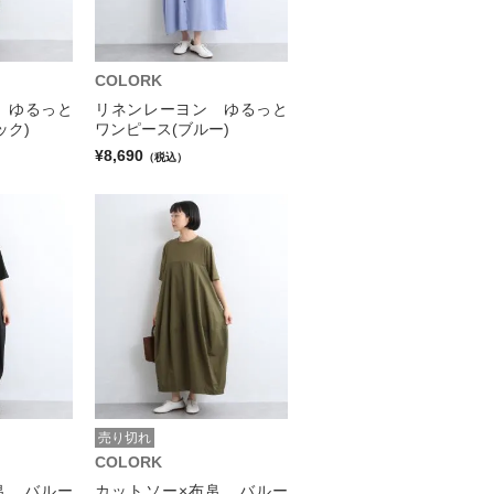
COLORK
 ゆるっと
リネンレーヨン ゆるっと
ック)
ワンピース(ブルー)
¥8,690
（税込）
売り切れ
COLORK
帛 バルー
カットソー×布帛 バルー