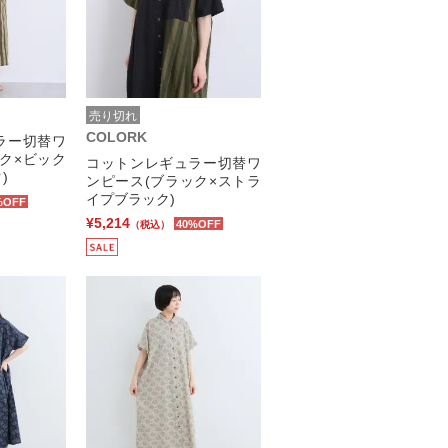
売り切れ
COLORK
ラー切替ワ
ク×ビック
コットンレギュラー切替ワ
)
ンピース(ブラック×ストラ
イプブラック)
%OFF
¥5,214
40%OFF
（税込）