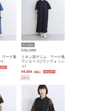
売り切れ
COLORK
 ワーク風
リネン混デニム ワーク風
ー)
ワンピース(ワンウォッシ
ュ)
%OFF
¥4,554
40%OFF
（税込）