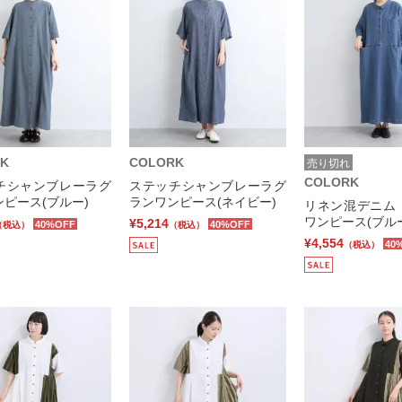
K
COLORK
売り切れ
COLORK
チシャンブレーラグ
ステッチシャンブレーラグ
ピース(ブルー)
ランワンピース(ネイビー)
リネン混デニム
ワンピース(ブル
¥5,214
40%OFF
40%OFF
（税込）
（税込）
¥4,554
40
（税込）