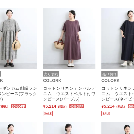
売り切れ
売り切れ
K
COLORK
COLORK
ンギンガム刺繍ラン
コットンリネンテンセルデ
コットンリネン
ワンピース(ブラック
ニム ウエストベルト付ワ
ニム ウエスト
)
ンピース(パープル)
ンピース(ネイビ
¥5,214
¥5,214
30%OFF
40%OFF
40
（税込）
（税込）
（税込）