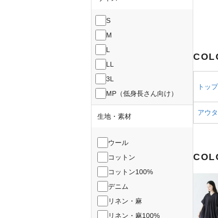
S
M
L
COL
LL
3L
トップス
MP（低身長さん向け）
アウター
生地・素材
ウール
COL
コットン
コットン100%
デニム
リネン・麻
リネン・麻100%