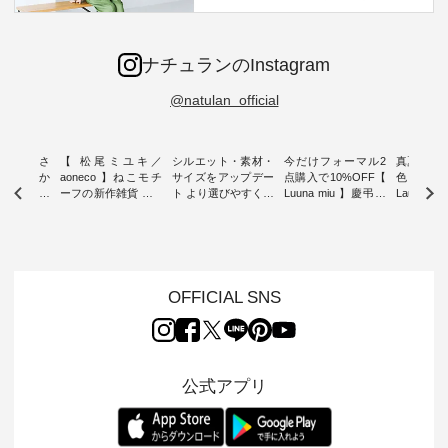
ナチュランのInstagram
@natulan_official
新着をおさ
【 松尾ミユキ／
シルエット・素材・
今だけフォーマル2
真夏から
チュランか
aoneco 】ねこモチ
サイズをアップデー
点購入で10%OFF【
色チェック
したアイテ
ーフの新作雑貨 ・ 8
ト より選びやすく【
Luuna miu 】慶弔両
Laulu
タッフが気
月8日の「世界猫の
D*g*y 】別注リブデ
用ノーカラージャケ
ェックギ
のをピック
日」を前に、 愛らし
ニムワンピース ・
ット ・ 身に纏うだ
ート ・ ゆったりと
s
いネコモチーフのア
心地よく着られるデ
けでほっとする着心
した着心
s NEW
イテムを特集。 ナチ
イリーウェアが人気
地を大切にした フォ
日常着を
L ] //
ュランでも人気の
の 「D*g*y」 より、
ーマル服のオリジナ
ナチュラ
7/26 -
「m.m（松尾ミユ
毎年大人気のナチュ
ルブランド「 Luuna
ルブランド「
OFFICIAL SNS
/ ✨✨ナ
キ）」と
ラン別注 リブデニム
miu 」から、 新たに
Laulu 
5周年記念
「aoneco」から、
ワンピースが登場。
フォーマルジャケッ
をまたい
月より、
持っているだけで気
シルエットや素材を
トが仲間入り。 ワン
ェックス
円（税込）以
分が上がる バッグや
見直し、 さらに魅力
ピースとのバランス
登場。 真夏にうれし
いただいた
雑貨をご紹介しま
的になったアイテム
を考え、 丈感やシル
い涼やかさ
公式アプリ
人気イラス
す。 -------------------
を 詳しくご紹介いた
エット、着心地まで
先取りで
ー、よしい
---------- 松尾ミユキ
します。 モデル身
丁寧に設計。 特別な
いた色合
ろさん
-------------------------
長：164cm / 着用サ
日を心地よく過ごせ
えたアイテ
ochop2）
---- ■松尾ミユキ
イズ：PLUS ---------
る一着に仕上げまし
しくご紹