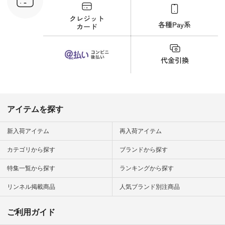
フ #シンプルコーデ
商品詳
#大人女子 #猫 #猫グ
い物は写真
ッズ #世界猫の日 #
ップ また
バッグ #財布 #ポー
フィール
チ #マグカップ #猫
_official）
雑貨 #松尾ミユキ
チュラン」
#aoneco #アオネコ
にアクセス
#natulan #ナチュラ
番号や商品
ン #natulan_official.
してみてく
ar
#natulan #
デ #コー
 #ファッ
アイテムを探す
ナチュラル
ン #日々
#暮らしを
新入荷アイテム
再入荷アイテム
シンプルラ
ンプルコー
カテゴリから探す
ブランドから探す
女子 #夏コ
夏コーデ #
特集一覧から探す
ランキングから探す
#コーデ #
ネン
ficial.
リンネル掲載商品
人気ブランド別注商品
ご利用ガイド