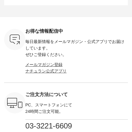
し 【第2
シアーバッグ
--------------------
た。 モデル身長：
モデル身長
ン柄コット
¥3,080（税込） ・
D*g*y -----------------
164cm ----------------
-------------
をプレゼン
Momo ・Leo ・
------------ ■リブ使い
------------- Luuna
---- Lintu L
にな
Maron ・Stella [ 注文
デニムワンピース
miu --------------------
-------------
 旅行や帰
番号：EMW-263B-
¥9,680（税込） ・ネ
--------- ■【慶弔両
タータン
ャーなど楽
31376 ] ■松尾ミユ
イビー ・ブラック [
用】ノーカラーフォ
ャザー
を計画され
キ キャットヘアク
注文番号：DCO-
ーマルジャケット
¥9,900
お得な情報配信中
も多いかと
リップ ¥1,320（税
264W-30707 ] -------
¥16,500（税込） [
ッド系 ・
は、
込） ・Noisettes ・
---------------------- ▶️
注文番号：KOA-
[ 注文番
毎日最新情報をメールマガジン・
公式アプリでお届け
のこれから
Pepper ・Chloe [ 注
お買い物は写真のタ
262O-31095 ] ■【慶
263S-27183 ] --
な 涼し気
文番号：EMW-
グをタップ またはプ
弔両用】大切な日の
-------------
しています。
アップやワ
262A-31375 ] ■松尾
ロフィール
ボタンフレアワンピ
お買い物
ぜひご登録ください。
、ブラウス
ミユキ キャットハ
（@natulan_official）
ース ¥18,700（税
グをタップ
！ そし
ンドルマグ ¥
からどうぞ 「ナチュ
込） [ 注文番号：
ロフ
メールマガジン登録
気「よくば
¥1,650（税込） ・
ラン」で 注文番号や
KOA-252W-22368 ]
（@natulan
ナチュラン公式アプリ
」予約販売
Pumpkin ・Noisettes
商品名を検索してみ
■【慶弔両用】大切
からどうぞ 「ナ
トしていま
・Pepper ・Chloe [
てくださいね。
な日のボウタイAラ
ラン」で 
逃しなく！
注文番号：EMW-
#lifewear #fashion
インワンピース
商品名を
------------
262K-31378 ] --------
#natulan #今日のコ
¥18,700（税込） [
てくだ
---------------------
ーデ #コーディネー
注文番号：KOA-
#lifewear
ご注文方法について
----------
aoneco ---------------
ト #ファッション #
252W-22369 ] -------
#natula
枚目
-------------- ■がま口
ナチュラル #日々の
---------------------- ▶️
ーデ #コ
 ■ista-
ロングウォレット
暮らし #暮らしを楽
お買い物は写真のタ
ト #ファ
PC、スマートフォンにて
っと選べるリ
¥19,690（税込） ・
しむ #シンプルライ
グをタップ またはプ
ナチュラル
24時間ご注文可能。
くばりパン
グレージュ ・ブルー
フ #シンプルコーデ
ロフィール
暮らし #
0（税込） [
グリーン ・ミモザイ
#大人女子 #ワンピ
（@natulan_official）
しむ #シ
R-262P-
エロー ・シルエット
ース #デニム #デニ
からどうぞ 「ナチュ
フ #シン
03-3221-6609
ブルー [ 注文番号：
ムワンピ #別注 #夏
ラン」で 注文番号や
#大人女子