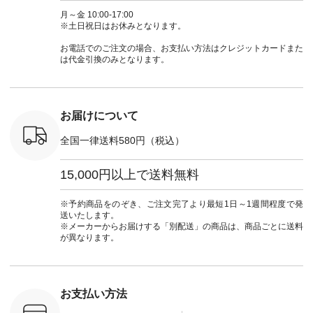
 ■so コ
NCO-262C-31607 ]
コーデ #D*g*y #ディ
商品名を検索してみ
ト #フレ
ネンパナマ
■がま口 ミニウォレ
ージーワイ #natulan
てくださいね。
#チェック
月～金 10:00-17:00
wayTライ
ット ¥9,790（税込）
#ナチュラン
#lifewear #fashion
タンチェッ
※土日祝日はお休みとなります。
ラウス
[ 注文番号：NCO-
#natulan_official.
#natulan #今日のコ
#夏コーデ 
税込） [ 注
242C-08057 ] ■ラテ
ーデ #コーディネー
Laulu 
お電話でのご注文の場合、お支払い方法はクレジットカードまた
O-263T-
ィストート
ト #ファッション #
ル #オリ
は代金引換のみとなります。
¥12,980（税込） [
ナチュラル #日々の
ンド #natulan #ナチ
マクロス
注文番号：NCO-
暮らし #暮らしを楽
ュ
テーパード
262B-31610 ] ■キー
しむ #シンプルライ
#natulan_of
,590（税
カバー ¥2,970（税
フ #シンプルコーデ
注文番号：
込） [ 注文番号：
#大人女子 #フォー
お届けについて
-31349 ]
NCO-222C-00150 ] -
マル #ブラックフォ
6枚目＞
-------------------------
ーマル #ジャケット
全国一律送料580円（税込）
 ピンタック
--- ▶️ お買い物は写
#ワンピース #冠婚
ピース
真のタグをタップ ま
葬祭 #Luunamiu #ル
0（税込） [
たはプロフィール
ウナミウ #オリジナ
15,000円以上で送料無料
：MTO-
（@natulan_official）
ルブランド #natulan
] ＜7～
からどうぞ 「ナチュ
#ナチュラン
UNPLE ボ
ラン」で 注文番号や
#natulan_official.
※予約商品をのぞき、ご注文完了より最短1日～1週間程度で発
ゴイージー
商品名を検索してみ
送いたします。
1,550（税
てくださいね。
※メーカーからお届けする「別配送」の商品は、商品ごとに送料
注文番号：
#lifewear #fashion
が異なります。
-18377 ]
#natulan #今日のコ
■Lintu
ーデ #コーディネー
立体フラワー
ト #ファッション #
ラウス
ナチュラル #日々の
税込） [ 注
暮らし #暮らしを楽
お支払い方法
C-263T-
しむ #シンプルライ