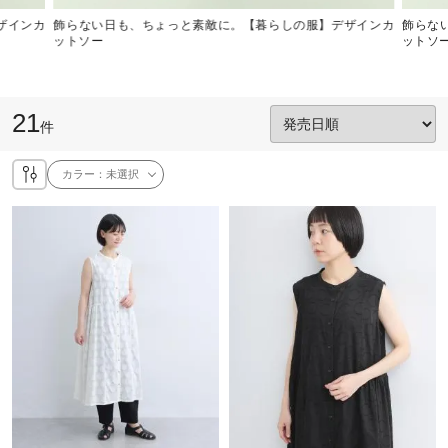
ザインカ
飾らない日も、ちょっと素敵に。【暮らしの服】デザインカ
飾らな
ットソー
ットソ
21
件
カラー：
未選択