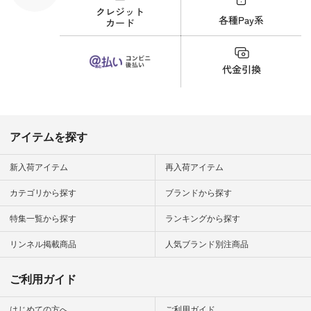
した！ 腰周りが気に
なってスカートをは
くことが多いのです
が、 これなら自然に
体型もカバーしてく
れるので スカート派
の方にもおすすめし
たい一本です。 -----
------------------------
▶️商品詳細やお買い
物は写真のタグをタ
ップ またはプロフィ
アイテムを探す
ール
（@natulan_official）
から 「ナチュラン」
新入荷アイテム
再入荷アイテム
のサイトにアクセス
して 注文番号や商品
カテゴリから探す
ブランドから探す
名を検索してみてく
ださいね。 #lifewear
特集一覧から探す
ランキングから探す
#fashion #natulan #
今日のコーデ #コー
ディネート #ファッ
リンネル掲載商品
人気ブランド別注商品
ション #ナチュラル
#ナチュラン #日々
の暮らし #暮らしを
ご利用ガイド
楽しむ #シンプルラ
イフ #シンプルコー
デ #大人女子 #スタ
はじめての方へ
ご利用ガイド