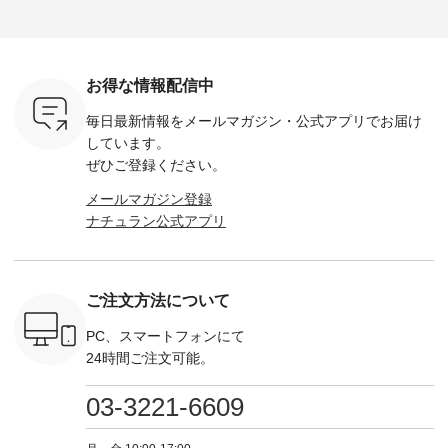
----- ■ボ
イテムです。 --------
------------------ ■チ
で🎫 ＼涼しいリネン
を組み合わ
ゴイージー
--------------------- so
ェックシャーリング
服ウィーク開催中⏰
6セット
1,550（税
-------------------------
フリルネックプルオ
／ 対象のリネン
す。 販売は8月10日
ーキ ・ブ
---- ■コットンリネ
ーバー ¥12,650（税
100％アイテムを合
までの期
ベージュ [
ンパナマクロス
込） ・ホワイト×ブ
計5,000円以上ご購
す。 ぜひ
お得な情報配信中
：UNL-
2wayTラインブラウ
ラック ・ネイビー
入いただくと 使える
覧ください。 
------
ス ¥7,590（税込）
・オフ [ 注文番号：
【送料無料】クーポ
身長：160c
毎日最新情報をメールマガジン・
公式アプリでお届け
-------- ▶️
・グレー ・タータン
DLW-263T-30714 ] --
ンをプレゼント中◎
-------------
は写真のタ
チェック ・ナチュラ
-------------------------
＝＝＝＝＝＝＝＝＝
---- &yarn 
しています。
 またはプ
ル ・チャコール [ 注
-- ▶️ お買い物は写真
＝＝ ▼今週の「スタ
---------------
ぜひご登録ください。
ィール
文番号：CSO-263T-
のタグをタップ また
ッフコーディネー
わず決ま
_official）
31348 ] ■コットンリ
はプロフィール
ト」着用アイテム ■
ーT×サロ
メールマガジン登録
チュ
ネンパナマクロス
（@natulan_official）
もっと選べるリネン
ト ¥19,
ナチュラン公式アプリ
注文番号や
イージーテーパード
からどうぞ 「ナチュ
のよくばりパンツ
＜8月10日 
検索してみ
パンツ ¥7,590（税
ラン」で 注文番号や
¥9,900（税込） ・モ
で上記【1
さいね。
込） ・グレー ・タ
商品名を検索してみ
モ ・コーヒー ・ク
タイムセ
 #fashion
ータンチェック ・ナ
てくださいね。
ロマメ [ 注文番号：
・ブルー
n #今日のコ
チュラル ・チャコー
#lifewear #fashion
IIR-262P-29223 ] ----
ル ・ピン
ご注文方法について
ーディネー
ル [ 注文番号：
#natulan #今日のコ
-------------------------
ラル ・ブ
ッション #
CSO-263P-31349 ] -
ーデ #コーディネー
①スタッフ：koishi /
チュラル 
 #日々の
-------------------------
ト #ファッション #
身長155cm ▼スタッ
ブラック 
PC、スマートフォンにて
暮らしを楽
--- ▶️ お買い物は写
ナチュラル #日々の
フコメント 上ほどよ
ブラック 
24時間ご注文可能。
ンプルライ
真のタグをタップ ま
暮らし #暮らしを楽
い厚みのリネンで軽
×ブラック
プルコーデ
たはプロフィール
しむ #シンプルライ
いのに透けないのは
号：MTO
 #パンツ
（@natulan_official）
フ #シンプルコーデ
嬉しいです。 暑い夏
31965 ] ---------------
03-3221-6609
カーゴパン
からどうぞ 「ナチュ
#大人女子 #シャツ #
もこれだったら涼し
-------------- ▶️
ゴパンツコ
ラン」で 注文番号や
シャツコーデ #フリ
く過ごせますね♪ ピ
い物は写
夏コーデ
商品名を検索してみ
ルシャツ #チェック
ンク×ピンクの組み
タップ ま