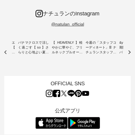
ナチュランのInstagram
@natulan_official
ーブシルエ
パナマクロスで涼し
【 HEAVENLY 】軽
今週の「スタッフコ
&yarn 9th
効いた【
く過ごす【 so 】さ
やかに華やぐ、フリ
ーディネート」👖 ナ
期間限定 
 】ボールカ
らりと心地よい夏コ
ルネックプルオーバ
チュランスタッフの
バー×サ
ジーパンツ
ーデ ・ 毎日の“とっ
ー ・ 天然素材を生
リアルなコーディネ
ット ・ ナチュラン
ても”になれる、 ス
かしたナチュラルス
ートをご紹介します
オリジナ
ルな服を提
タンダードな服を提
タイルで人気の
♪ 今回は、8/1に再入
「&yarn
NPLE 」
案する「so（エスオ
「HEAVENLY」か
荷し、 すでに残りわ
げさまで
やかなはき
ー）」。 今回は、独
ら、 新作プルオーバ
ずかとなっている大
えました。 「サ
れいなシル
特の凹凸と軽やかな
ーが届きました。 ほ
人気の ナチュラン
ットを着
OFFICIAL SNS
両立した、
風合いを持つ パナマ
んのり透け感のある
15周年記念アイテム
れど、 合
ーゴイージ
織で仕立てた、
涼やかな生地に、 ふ
「もっと選べるリネ
ナーが難
のご紹介。
2wayブラウスとイ
んわりとしたフリル
ンのよくばりパン
うお客様
るコットン
ージーテーパードパ
をあしらった襟元が
ツ」 をスタッフが着
えして、 
体的なフォ
ンツをご紹介しま
印象的。 シンプルな
用してみました🌿 身
ンサロペ
公式アプリ
、 カジュ
す。 コットンリネン
装いに、 さりげない
長ごとのサイズ感や
ダープル
らも大人ら
のさらりとした肌ざ
華やぎを添えてくれ
着用感など、 ぜひ参
セットでご
テムです。
わりで、 汗ばむ季節
る一枚です。 モデル
考にしてみてくださ
チュラル
：165cm
にも心地よく、 単品
身長：164cm --------
いね。 ＝＝＝＝＝＝
のサロペッ
------------
でもセットアップで
---------------------
＝＝＝＝＝
ルー・ピ
-----------
も楽しめる2つのア
HEAVENLY -----------
8/10（月）AM9:59ま
ックのプ