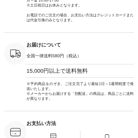
月～金 10:00-17:00
 #アンプル
てくださいね。
シャツ #チェックシ
合わせにしたかった
ィ
※土日祝日はお休みとなります。
n #ナチュラ
#lifewear #fashion
ャツコーデ #夏コー
ので、 ピンクのボー
（@natulan
official.
#natulan #今日のコ
デ #HEAVENLY #ヘ
ダーをシアーブラウ
からどうぞ 「ナ
お電話でのご注文の場合、お支払い方法はクレジットカードまた
ーデ #コーディネー
ブンリー #natulan #
スのインナーに合わ
ラン」で 
は代金引換のみとなります。
ト #ファッション #
ナチュラン
せてみました。 -----
商品名を
ナチュラル #日々の
#natulan_official.
------------------------
てくだ
暮らし #暮らしを楽
②スタッフ：sk / 身
#lifewear
しむ #シンプルライ
長150cm ▼スタッフ
#natula
フ #シンプルコーデ
コメント ウエストが
ーデ #コ
お届けについて
#大人女子 #ブラウ
ゴムでしっかりと留
ト #ファ
ス #パンツ #コット
まっているので、 安
ナチュラル
全国一律送料580円（税込）
ンリネン #パマナク
心してはくことがで
暮らし #
ロス #パマナ織り #
きます♪ ボトムスが
しむ #シ
セットアップ #涼コ
ちょっと暗い色味な
フ #シン
15,000円以上で送料無料
ーデ #夏コーデ #so
のでトップスは明る
#大人女子
#エスオー #natulan
い色を。 シンプルに
ットコーデ
#ナチュラン
なりすぎないよう
ーコーデ 
※予約商品をのぞき、ご注文完了より最短1日～1週間程度で発
#natulan_official.
に、 ビスチェを重ね
ト #サロ
送いたします。
てトレンド感をプラ
ツ #ボー
※メーカーからお届けする「別配送」の商品は、商品ごとに送料
スしました。 --------
#夏コーデ #
が異なります。
--------------------- ③
#アン
スタッフ：uruma /
#natula
身長160cm ▼スタッ
ン #natulan_
フコメント カジュア
ルなイメージでした
お支払い方法
が、 きれいめにもマ
ッチするという意外
な一面を発見できま