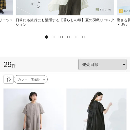
プリーツス
日常にも旅行にも活躍する【暮らしの服】夏の羽織りコレク
暑さを
ション
・UV
29
件
カラー：
未選択