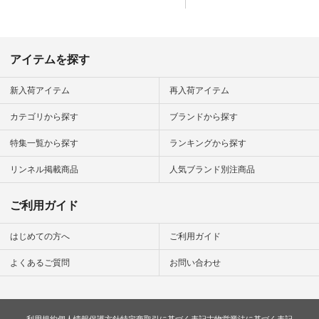
たい一本です。 -----
------------------------
▶️商品詳細やお買い
物は写真のタグをタ
ップ またはプロフィ
アイテムを探す
ール
（@natulan_official）
から 「ナチュラン」
新入荷アイテム
再入荷アイテム
のサイトにアクセス
して 注文番号や商品
カテゴリから探す
ブランドから探す
名を検索してみてく
ださいね。 #lifewear
特集一覧から探す
ランキングから探す
#fashion #natulan #
今日のコーデ #コー
ディネート #ファッ
リンネル掲載商品
人気ブランド別注商品
ション #ナチュラル
#ナチュラン #日々
の暮らし #暮らしを
ご利用ガイド
楽しむ #シンプルラ
イフ #シンプルコー
デ #大人女子 #スタ
はじめての方へ
ご利用ガイド
ッフ着用 #大人カジ
ュアル
よくあるご質問
お問い合わせ
#natulan_official.
利用規約
個人情報保護方針
特定商取引に基づく表記
古物営業法に基づく表記