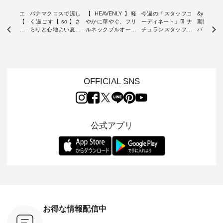
ーブシルエ
パナマクロスで涼し
【 HEAVENLY 】軽
今週の「スタッフコ
&yarn 9th
効いた【
く過ごす【 so 】さ
やかに華やぐ、フリ
ーディネート」👖 ナ
期間限定 
 】ボールカ
らりと心地よい夏コ
ルネックプルオーバ
チュランスタッフの
バー×サ
ジーパンツ
ーデ ・ 毎日の“とっ
ー ・ 天然素材を生
リアルなコーディネ
ット ・ ナチュラン
ても”になれる、 ス
かしたナチュラルス
ートをご紹介します
オリジナ
ルな服を提
タンダードな服を提
タイルで人気の
♪ 今回は、8/1に再入
「&yarn
NPLE 」
案する「so（エスオ
「HEAVENLY」か
荷し、 すでに残りわ
げさまで
やかなはき
ー）」。 今回は、独
ら、 新作プルオーバ
ずかとなっている大
えました。 「サ
れいなシル
特の凹凸と軽やかな
ーが届きました。 ほ
人気の ナチュラン
ットを着
OFFICIAL SNS
両立した、
風合いを持つ パナマ
んのり透け感のある
15周年記念アイテム
れど、 合
ーゴイージ
織で仕立てた、
涼やかな生地に、 ふ
「もっと選べるリネ
ナーが難
のご紹介。
2wayブラウスとイ
んわりとしたフリル
ンのよくばりパン
うお客様
るコットン
ージーテーパードパ
をあしらった襟元が
ツ」 をスタッフが着
えして、 
体的なフォ
ンツをご紹介しま
印象的。 シンプルな
用してみました🌿 身
ンサロペ
公式アプリ
、 カジュ
す。 コットンリネン
装いに、 さりげない
長ごとのサイズ感や
ダープル
らも大人ら
のさらりとした肌ざ
華やぎを添えてくれ
着用感など、 ぜひ参
セットでご
テムです。
わりで、 汗ばむ季節
る一枚です。 モデル
考にしてみてくださ
チュラル
：165cm
にも心地よく、 単品
身長：164cm --------
いね。 ＝＝＝＝＝＝
のサロペッ
------------
でもセットアップで
---------------------
＝＝＝＝＝
ルー・ピ
-----------
も楽しめる2つのア
HEAVENLY -----------
8/10（月）AM9:59ま
ックのプ
----- ■ボ
イテムです。 --------
------------------ ■チ
で🎫 ＼涼しいリネン
を組み合わ
ゴイージー
--------------------- so
ェックシャーリング
服ウィーク開催中⏰
6セット
1,550（税
-------------------------
フリルネックプルオ
／ 対象のリネン
す。 販売は8月10日
ーキ ・ブ
---- ■コットンリネ
ーバー ¥12,650（税
100％アイテムを合
までの期
ベージュ [
ンパナマクロス
込） ・ホワイト×ブ
計5,000円以上ご購
す。 ぜひ
お得な情報配信中
：UNL-
2wayTラインブラウ
ラック ・ネイビー
入いただくと 使える
覧ください。 
------
ス ¥7,590（税込）
・オフ [ 注文番号：
【送料無料】クーポ
身長：160c