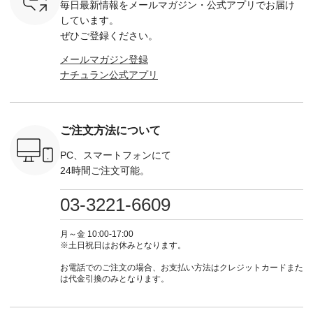
毎日最新情報をメールマガジン・
公式アプリでお届け
-------- ▶️
・グレー ・タータン
DLW-263T-30714 ] --
ンをプレゼント中◎
-------------
は写真のタ
チェック ・ナチュラ
-------------------------
＝＝＝＝＝＝＝＝＝
---- &yarn 
しています。
 またはプ
ル ・チャコール [ 注
-- ▶️ お買い物は写真
＝＝ ▼今週の「スタ
---------------
ぜひご登録ください。
ィール
文番号：CSO-263T-
のタグをタップ また
ッフコーディネー
わず決ま
_official）
31348 ] ■コットンリ
はプロフィール
ト」着用アイテム ■
ーT×サロ
メールマガジン登録
チュ
ネンパナマクロス
（@natulan_official）
もっと選べるリネン
ト ¥19,
ナチュラン公式アプリ
注文番号や
イージーテーパード
からどうぞ 「ナチュ
のよくばりパンツ
＜8月10日 
検索してみ
パンツ ¥7,590（税
ラン」で 注文番号や
¥9,900（税込） ・モ
で上記【1
さいね。
込） ・グレー ・タ
商品名を検索してみ
モ ・コーヒー ・ク
タイムセ
 #fashion
ータンチェック ・ナ
てくださいね。
ロマメ [ 注文番号：
・ブルー
n #今日のコ
チュラル ・チャコー
#lifewear #fashion
IIR-262P-29223 ] ----
ル ・ピン
ご注文方法について
ーディネー
ル [ 注文番号：
#natulan #今日のコ
-------------------------
ラル ・ブ
ッション #
CSO-263P-31349 ] -
ーデ #コーディネー
①スタッフ：koishi /
チュラル 
 #日々の
-------------------------
ト #ファッション #
身長155cm ▼スタッ
ブラック 
PC、スマートフォンにて
暮らしを楽
--- ▶️ お買い物は写
ナチュラル #日々の
フコメント 上ほどよ
ブラック 
24時間ご注文可能。
ンプルライ
真のタグをタップ ま
暮らし #暮らしを楽
い厚みのリネンで軽
×ブラック
プルコーデ
たはプロフィール
しむ #シンプルライ
いのに透けないのは
号：MTO
 #パンツ
（@natulan_official）
フ #シンプルコーデ
嬉しいです。 暑い夏
31965 ] ---------------
03-3221-6609
カーゴパン
からどうぞ 「ナチュ
#大人女子 #シャツ #
もこれだったら涼し
-------------- ▶️
ゴパンツコ
ラン」で 注文番号や
シャツコーデ #フリ
く過ごせますね♪ ピ
い物は写
夏コーデ
商品名を検索してみ
ルシャツ #チェック
ンク×ピンクの組み
タップ ま
月～金 10:00-17:00
 #アンプル
てくださいね。
シャツ #チェックシ
合わせにしたかった
ィ
※土日祝日はお休みとなります。
n #ナチュラ
#lifewear #fashion
ャツコーデ #夏コー
ので、 ピンクのボー
（@natulan
official.
#natulan #今日のコ
デ #HEAVENLY #ヘ
ダーをシアーブラウ
からどうぞ 「ナ
お電話でのご注文の場合、お支払い方法はクレジットカードまた
ーデ #コーディネー
ブンリー #natulan #
スのインナーに合わ
ラン」で 
は代金引換のみとなります。
ト #ファッション #
ナチュラン
せてみました。 -----
商品名を
ナチュラル #日々の
#natulan_official.
------------------------
てくだ
暮らし #暮らしを楽
②スタッフ：sk / 身
#lifewear