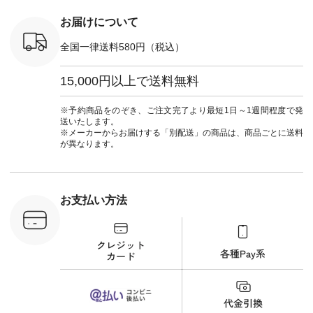
しむ #シンプルライ
長150cm ▼スタッフ
#natula
フ #シンプルコーデ
コメント ウエストが
ーデ #コ
お届けについて
#大人女子 #ブラウ
ゴムでしっかりと留
ト #ファ
ス #パンツ #コット
まっているので、 安
ナチュラル
全国一律送料580円（税込）
ンリネン #パマナク
心してはくことがで
暮らし #
ロス #パマナ織り #
きます♪ ボトムスが
しむ #シ
セットアップ #涼コ
ちょっと暗い色味な
フ #シン
15,000円以上で送料無料
ーデ #夏コーデ #so
のでトップスは明る
#大人女子
#エスオー #natulan
い色を。 シンプルに
ットコーデ
#ナチュラン
なりすぎないよう
ーコーデ 
※予約商品をのぞき、ご注文完了より最短1日～1週間程度で発
#natulan_official.
に、 ビスチェを重ね
ト #サロ
送いたします。
てトレンド感をプラ
ツ #ボー
※メーカーからお届けする「別配送」の商品は、商品ごとに送料
スしました。 --------
#夏コーデ #
が異なります。
--------------------- ③
#アン
スタッフ：uruma /
#natula
身長160cm ▼スタッ
ン #natulan_
フコメント カジュア
ルなイメージでした
お支払い方法
が、 きれいめにもマ
ッチするという意外
な一面を発見できま
した！ 腰周りが気に
なってスカートをは
くことが多いのです
が、 これなら自然に
体型もカバーしてく
れるので スカート派
の方にもおすすめし