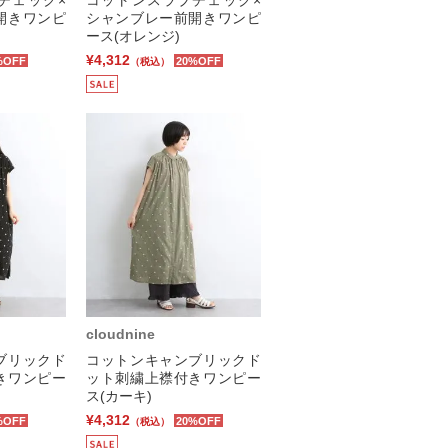
開きワンピ
シャンブレー前開きワンピ
ース(オレンジ)
¥4,312
%OFF
20%OFF
（税込）
cloudnine
ブリックド
コットンキャンブリックド
きワンピー
ット刺繍上襟付きワンピー
ス(カーキ)
¥4,312
%OFF
20%OFF
（税込）