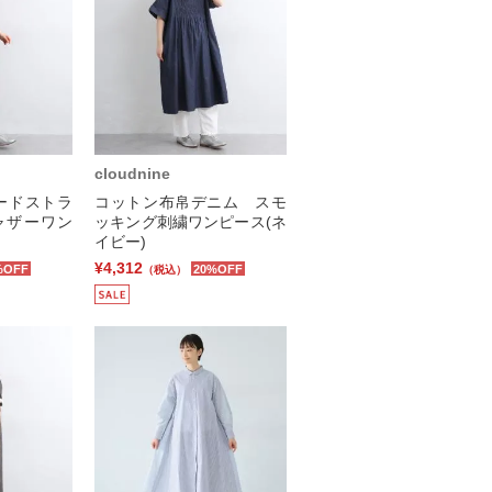
cloudnine
ードストラ
コットン布帛デニム スモ
ャザーワン
ッキング刺繍ワンピース(ネ
イビー)
¥4,312
%OFF
20%OFF
（税込）