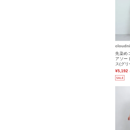
cloudn
先染め
アソー
ス(グリ
¥5,192