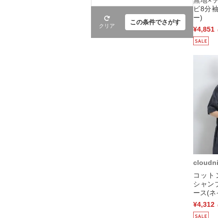
ビ8分
ー)
この条件でさがす
クリア
¥4,851
cloudn
コット
シャン
ース(ネ
¥4,312