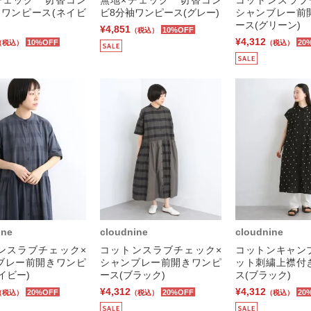
袖ワンピース(ネイビ
ビ8分袖ワンピース(グレー)
シャンブレー前
ース(グリーン)
¥4,851
10%OFF
（税込）
¥4,312
10%OFF
20
（税込）
（税込）
ine
cloudnine
cloudnine
ンスラブチェック×
コットンスラブチェック×
コットンキャン
ブレー前開きワンピ
シャンブレー前開きワンピ
ット刺繍上襟付
イビー)
ース(ブラック)
ス(ブラック)
¥4,312
¥4,312
20%OFF
20%OFF
20
（税込）
（税込）
（税込）