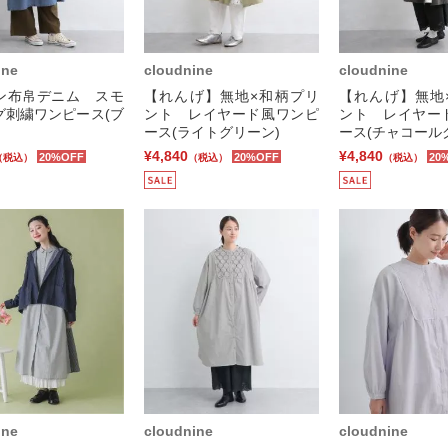
ine
cloudnine
cloudnine
ン布帛デニム スモ
【れんげ】無地×和柄プリ
【れんげ】無地
グ刺繍ワンピース(ブ
ント レイヤード風ワンピ
ント レイヤー
ース(ライトグリーン)
ース(チャコール
¥4,840
¥4,840
20%OFF
20%OFF
20
（税込）
（税込）
（税込）
ine
cloudnine
cloudnine