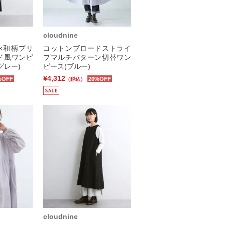
cloudnine
×和柄プリ
コットンブロードストライ
ド風ワンピ
プマルチパターン切替ワン
グレー)
ピース(ブルー)
¥4,312
%OFF
20%OFF
（税込）
cloudnine