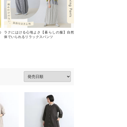
の
ラクにはける心地よさ【暮らしの服】自然
今から着られる【暮らしの服
体でいられるリラックスパンツ
ぐ春アウター