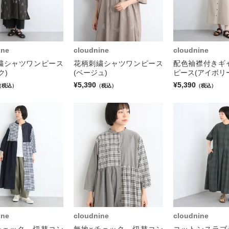
ine
cloudnine
cloudnine
繍シャツワンピース
花柄刺繍シャツワンピース
配色袖襟付きギ
ク)
(ベージュ)
ピース(アイボリ
¥5,390
¥5,390
（税込）
（税込）
（税込）
ine
cloudnine
cloudnine
チェック 切替コン
無地×チェック 切替コン
コットンスラブ