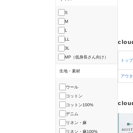
S
M
L
LL
clo
3L
MP（低身長さん向け）
トップス
生地・素材
アウター
ウール
コットン
clo
コットン100%
デニム
リネン・麻
リネン・麻100%