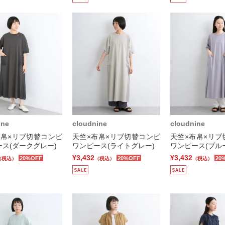
ine
cloudnine
cloudnine
布帛×リブ切替コンビ
天竺×布帛×リブ切替コンビ
天竺×布帛×リブ
ス(ダークグレー)
ワンピース(ライトグレー)
ワンピース(ブル
¥3,432
¥3,432
20%OFF
20%OFF
20
（税込）
（税込）
（税込）