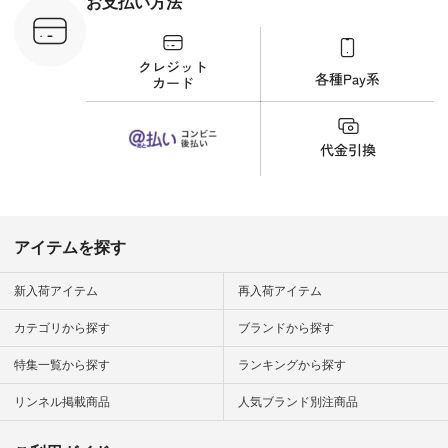
お支払い方法
ンプルライ
プルコーデ
#猫 #猫グ
界猫の日 #
財布 #ポー
カップ #猫
松尾ミユキ
o #アオネコ
n #ナチュラ
official.
アイテムを探す
新入荷アイテム
再入荷アイテム
カテゴリから探す
ブランドから探す
特集一覧から探す
ランキングから探す
リンネル掲載商品
人気ブランド別注商品