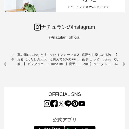
ナチュランのInstagram
@natulan_official
ミユキ／
夏の風にふわりと揺
今だけフォーマル2
真夏から楽しめる秋
【 HEAV
 】ねこモチ
れる【わたしの大人
点購入で10%OFF【
色チェック【Lintu
やかに華
雑貨 ・ 8
服。】 ピンタックワ
Luuna miu 】慶弔両
Laulu】タータンチ
ルネック
「世界猫の
ンピース ・ 軽やか
用ノーカラージャケ
ェックギャザースカ
ー ・ 天然素材を生
、 愛らし
なワンピーススタイ
ット ・ 身に纏うだ
ート ・ ゆったりと
かしたナ
チーフのア
ルを楽しめるのは、
けでほっとする着心
した着心地の大人の
タイル
。 ナチ
夏のおしゃれの醍醐
地を大切にした フォ
日常着を提案する、
「HEAV
も人気の
味。 今回ご紹介する
ーマル服のオリジナ
ナチュランオリジナ
ら、 新作
（松尾ミユ
のは 袖を通すだけで
ルブランド「 Luuna
ルブランド「 Lintu
ーが届きま
OFFICIAL SNS
」と
ちょっとひんやり、
miu 」から、 新たに
Laulu 」から、 季節
んのり透
co」から、
見た目にも涼し気な
フォーマルジャケッ
をまたいで穿けるチ
涼やかな生
るだけで気
ワンピース。 日常か
トが仲間入り。 ワン
ェックスカートが新
んわりと
 バッグや
ら夏休みのお出かけ
ピースとのバランス
登場。 真夏にうれし
をあしら
紹介しま
まで、 暑い夏にぴっ
を考え、 丈感やシル
い涼やかさと、 秋を
印象的。 
公式アプリ
たりの新作です。 モ
エット、着心地まで
先取りできる落ち着
装いに、 
-- 松尾ミユキ
デル身長：168cm --
丁寧に設計。 特別な
いた色合いを兼ね備
華やぎを
------------
-------------------------
日を心地よく過ごせ
えたアイテムを、 詳
る一枚です。 