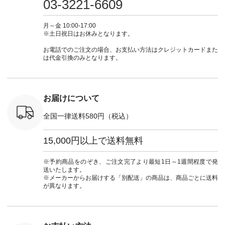
03-3221-6609
 注文番号：
ピ #夏コーデ
ラン」で 注文番号や
#大人女子 #スカー
#大人女子 
-31607 ]
#andyarn #アンドヤ
商品名を検索してみ
ト #フレアスカート
シャツコー
ミニウォレ
ーン #オリジナルブ
てくださいね。
#チェック柄 #ター
ルシャツ 
月～金 10:00-17:00
790（税込）
ランド #natulan #ナ
#lifewear #fashion
タンチェック #秋色
シャツ #
※土日祝日はお休みとなります。
号：NCO-
チュラン
#natulan #今日のコ
#夏コーデ #Lintu
ャツコーデ
] ■ラテ
#natulan_official.
ーデ #コーディネー
Laulu #リントゥラウ
デ #HEAV
お電話でのご注文の場合、お支払い方法はクレジットカードまた
トート
ト #ファッション #
ル #オリジナルブラ
ブンリー #natulan #
は代金引換のみとなります。
0（税込） [
ナチュラル #日々の
ンド #natulan #ナチ
ナチ
：NCO-
暮らし #暮らしを楽
ュラン
#natulan_of
] ■キー
しむ #シンプルライ
#natulan_official.
,970（税
フ #シンプルコーデ
注文番号：
#大人女子 #フォー
お届けについて
00150 ] -
マル #ブラックフォ
------------
ーマル #ジャケット
全国一律送料580円（税込）
#ワンピース #冠婚
タップ ま
葬祭 #Luunamiu #ル
フィール
ウナミウ #オリジナ
15,000円以上で送料無料
_official）
ルブランド #natulan
チュ
#ナチュラン
注文番号や
#natulan_official.
※予約商品をのぞき、ご注文完了より最短1日～1週間程度で発
検索してみ
送いたします。
さいね。
※メーカーからお届けする「別配送」の商品は、商品ごとに送料
 #fashion
が異なります。
n #今日のコ
ーディネー
ッション #
 #日々の
暮らしを楽