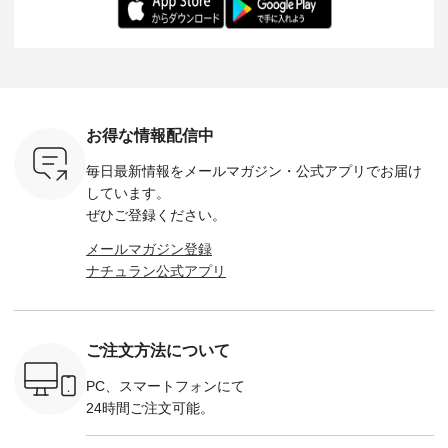
-- &yarn --------------
る一着に仕上げまし
しくご紹介します。
身長：164cm ---
バッグ
--------------- ■ピン
た。 モデル身長：
モデル身長：164cm
-------------
（税込） ・
タックワンピース
164cm ----------------
-------------------------
HEAVENLY -
・Leo ・
¥12,900（税込） ・
------------- Luuna
---- Lintu Laulu -------
-------------
ella [ 注文
ホワイト ・スモーク
miu --------------------
---------------------- ■
ェックシ
-263B-
ブルー ・ネイビー [
--------- ■【慶弔両
タータンチェックギ
フリルネ
注文番号：MTO-
用】ノーカラーフォ
ャザースカート
ーバー ¥1
ットヘアク
263W-29752 ] -------
ーマルジャケット
¥9,900（税込） ・レ
込） ・ホ
お得な情報配信中
,320（税
---------------------- ▶️
¥16,500（税込） [
ッド系 ・グリーン系
ラック 
settes ・
お買い物は写真のタ
注文番号：KOA-
[ 注文番号：MTO-
・オフ [
毎日最新情報をメールマガジン・
公式アプリでお届け
Chloe [ 注
グをタップ またはプ
262O-31095 ] ■【慶
263S-27183 ] --------
DLW-263T-3
EMW-
ロフィール
弔両用】大切な日の
--------------------- ▶️
-------------
しています。
] ■松尾
（@natulan_official）
ボタンフレアワンピ
お買い物は写真のタ
-- ▶️ お買い物は写真
ぜひご登録ください。
キャットハ
からどうぞ 「ナチュ
ース ¥18,700（税
グをタップ またはプ
のタグをタ
マグ ¥
ラン」で 注文番号や
込） [ 注文番号：
ロフィール
はプロ
メールマガジン登録
（税込） ・
商品名を検索してみ
KOA-252W-22368 ]
（@natulan_official）
（@natulan
ナチュラン公式アプリ
Noisettes
てくださいね。
■【慶弔両用】大切
からどうぞ 「ナチュ
からどうぞ 「ナ
・Chloe [
#lifewear #fashion
な日のボウタイAラ
ラン」で 注文番号や
ラン」で 
：EMW-
#natulan #今日のコ
インワンピース
商品名を検索してみ
商品名を
------
ーデ #コーディネー
¥18,700（税込） [
てくださいね。
てくだ
--------
ト #ファッション #
注文番号：KOA-
#lifewear #fashion
#lifewear
ご注文方法について
-----------
ナチュラル #日々の
252W-22369 ] -------
#natulan #今日のコ
#natula
がま口
暮らし #暮らしを楽
---------------------- ▶️
ーデ #コーディネー
ーデ #コ
ォレット
しむ #シンプルライ
お買い物は写真のタ
ト #ファッション #
ト #ファ
PC、スマートフォンにて
0（税込） ・
フ #シンプルコーデ
グをタップ またはプ
ナチュラル #日々の
ナチュラル
24時間ご注文可能。
 ・ブルー
#大人女子 #ワンピ
ロフィール
暮らし #暮らしを楽
暮らし #
・ミモザイ
ース #ピンタック #
（@natulan_official）
しむ #シンプルライ
しむ #シ
シルエット
涼やか素材 #夏ワン
からどうぞ 「ナチュ
フ #シンプルコーデ
フ #シン