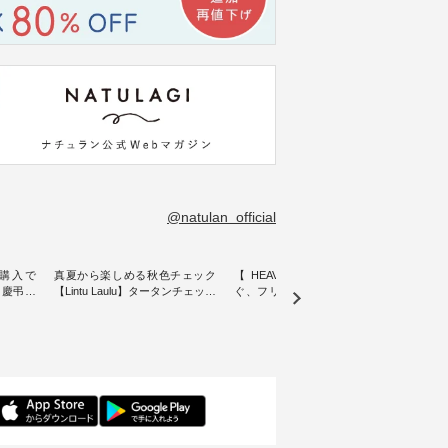
@natulan_official
購入で
真夏から楽しめる秋色チェック
【 HEAVENLY 】軽やかに華や
今週
 】慶弔両
【Lintu Laulu】タータンチェック
ぐ、フリルネックプルオーバー
ト」👖 ナチュランスタッフ
身に
ギャザースカート ・ ゆったりと
・ 天然素材を生かしたナチュラ
アル
着心地を
した着心地の大人の日常着を提
ルスタイルで人気の
します♪ 今回は、8/
服のオリ
案する、 ナチュランオリジナル
「HEAVENLY」から、 新作プル
し、 
miu 」
ブランド「 Lintu Laulu 」から、
オーバーが届きました。 ほんの
いる大
ルジャケ
季節をまたいで穿けるチェック
り透け感のある涼やかな生地
記念ア
スカートが新登場。 真夏にうれ
に、 ふんわりとしたフリルをあ
ネンの
感やシル
しい涼やかさと、 秋を先取りで
しらった襟元が印象的。 シンプ
ッフが
寧に設
きる落ち着いた色合いを兼ね備
ルな装いに、 さりげない華やぎ
ごと
えたアイテムを、 詳しくご紹介
を添えてくれる一枚です。 モデ
ぜひ