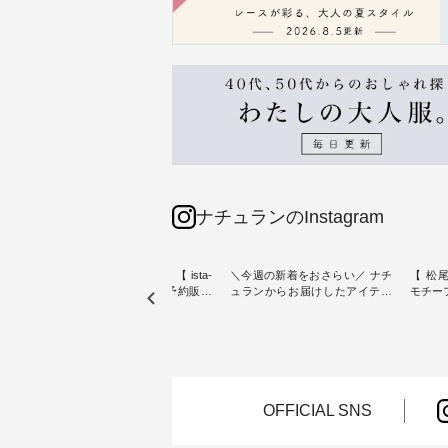
ナチュランのInstagram
素材【
人気カラー再入荷決定！【 ista-
＼今週の新着をおさらい／ ナチ
【 松尾
たりのVネ
ire | よくばりパンツ】予約販売
ュランからお届けしたアイテム
モチーフの
開始 ・ 6月の販売開始とともに
から スタッフが気になるものを
「世界
を大切
大きな反響をいただき、 一部カ
ピックアップ👆 ・ [ This week's
いネコ
blue
ラーは早々に完売となった 15周
NEW ARRIVAL ] // 2026/07/26 -
集。 ナチュランでも人気の
ストが届
年記念のよくばりパンツ。 たく
2026/08/01 // ✨✨ナチュラン15周
「m.
さんのご要望をいただき、 この
年記念✨✨ 8月より、12,000円
「aon
楽しめ
たび待望の再入荷が実現しまし
（税込）以上ご購入いただいた
けで気
。 モ
た。 今回再入荷する10色のカラ
お客様へ 人気イラストレータ
をご紹介します。 -
OFFICIAL SNS
ーを、 改めて詳しくご紹介しま
ー、よしいちひろさん
-------
--------
す。 限定カラーを手に入れられ
（@chocochop2）描き下ろし
--------------