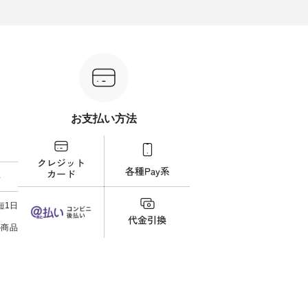
ル
します。 モデル身長：164cm ---
ル身長：164cm --------------------
ね。 ＝＝＝＝＝＝＝＝＝＝＝
-------------------------- Lintu Laulu
--------- HEAVENLY ----------------
8/10
---------
----------------------------- ■タータ
------------- ■チェックシャーリン
いリ
ンチェックギャザースカート
グフリルネックプルオーバー
対象の
ケット
¥9,900（税込） ・レッド系 ・グ
¥12,650（税込） ・ホワイト×ブ
計5,
注文番号：
リーン系 [ 注文番号：MTO-
ラック ・ネイビー ・オフ [ 注文
使え
263S-27183 ] -----------------------
番号：DLW-263T-30714 ] --------
プレゼ
フレアワ
------ ▶️ お買い物は写真のタグを
--------------------- ▶️ お買い物は
＝＝＝＝ ▼今週の「
 [ 注文
タップ またはプロフィール
写真のタグをタップ またはプロ
ーディ
【慶
（@natulan_official）からどうぞ
フィール（@natulan_official）か
もっ
タイAラ
「ナチュラン」で 注文番号や商
らどうぞ 「ナチュラン」で 注文
パンツ
お支払い方法
00（税
品名を検索してみてください
番号や商品名を検索してみてく
・コー
252W-
ね。 #lifewear #fashion #natulan
ださいね。 #lifewear #fashion
号：IIR-262
#今日のコーデ #コーディネート
#natulan #今日のコーデ #コーデ
------
グをタッ
#ファッション #ナチュラル #
ィネート #ファッション #ナチュ
/ 身長155cm
ィール
日々の暮らし #暮らしを楽しむ #
ラル #日々の暮らし #暮らしを楽
ト 上
料
）からどうぞ
シンプルライフ #シンプルコー
しむ #シンプルライフ #シンプル
いの
番号や商
デ #大人女子 #スカート #フレア
コーデ #大人女子 #シャツ #シャ
す。 
ださい
スカート #チェック柄 #タータン
ツコーデ #フリルシャツ #チェッ
く過ご
短1日
チェック #秋色 #夏コーデ #Lintu
クシャツ #チェックシャツコー
の組
ィネート
Laulu #リントゥラウル #オリジ
デ #夏コーデ #HEAVENLY #ヘブ
で、 
の商品
ラル #
ナルブランド #natulan #ナチュ
ンリー #natulan #ナチュラン
ブラ
しむ #
ラン #natulan_official.
#natulan_official.
みました。 ------------
プルコー
--- 
 #ブラ
▼スタ
ト #ワ
ゴム
miu #
ので、
ルブラン
ます♪