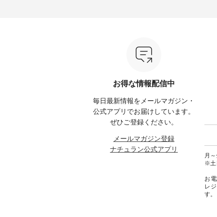
る今だけのチャンス、 ぜひこの
【第2弾】レモン柄コットンバッ
ーバッ
50（税
機会をお見逃しなく！ ▼今回再
グをプレゼント中です💓 8月に
Momo ・
 [ 注
入荷したカラー（計10色） ・コ
なりました☀ 旅行や帰省、レジ
注文番号：
--
ーヒー ・トマト ・セサミ ・モ
ャーなど楽しい予定を計画され
松尾ミ
モ ・グリーンティー ・スミレ
ている方も多いかと思います🌿
ップ ¥1
はプロ
・クロマメ ・レモン ・ブルーベ
今週は、暑さ本番のこれからに
・Pepp
ial）か
リー ・ラズベリー -----------------
ぴったりな 涼し気なセットアッ
EMW-262A
------------ ista-ire ------------------
プやワンピース、ブラウスなど
キ キ
みてく
----------- ■もっと選べるリネン
が新登場！ そして、大人気「よ
¥1,6
のよくばりパンツ ¥9,900（税
くばりパンツ」予約販売がスタ
Noiset
 #コーデ
込） [ 注文番号：IIR-262P-
ートしています♪ お見逃しな
文番号：EM
お得な情報配信中
#ナチュ
29223 ] -----------------------------
く！ ----------------------------- 今
--------
らしを楽
▶️ お買い物は写真のタグをタッ
週のご紹介アイテム ---------------
------------
毎日最新情報をメールマガジン・
シンプル
プ またはプロフィール
-------------- ＜1枚目右・2枚目＞
グウォレ
 #リネ
（@natulan_official）からどうぞ
■ista-ire もっと選べるリネンの
・グレ
公式アプリでお届けしています。
Vネック
「ナチュラン」で 注文番号や商
よくばりパンツ ¥9,900（税込）
・ミモ
ぜひご登録ください。
#ブルーウ
品名を検索してみてください
[ 注文番号：IIR-262P-29223 ] ＜
ブルー 
ね。 #lifewear #fashion #natulan
1枚目左・3～4枚目＞ ■so コッ
31607 ] ■がま口 ミニウォレッ
メールマガジン登録
#今日のコーデ #コーディネート
トンリネンパナマクロス
¥9,7
ナチュラン公式アプリ
#ファッション #ナチュラル #
2wayTラインブラウス
NCO-242C
月～金
日々の暮らし #暮らしを楽しむ #
¥7,590（税込） [ 注文番号：
ート ¥
※土
シンプルライフ #シンプルコー
CSO-263T-31348 ] コットンリネ
号：NCO-2
デ #大人女子 #パンツ #リネンパ
ンパナマクロス イージーテー
バー ¥
お電
ンツ #よくばりパンツ #テーパー
パードパンツ ¥7,590（税込） [
号：NCO-222
レジ
ドパンツ #限定カラー #再入荷
注文番号：CSO-263P-31349 ] ＜
-------------
す。
#15周年記念 #夏コーデ #ista-ire
5～6枚目＞ ■&yarn ピンタック
真のタ
#イスタイーレ #別注 #natulan #
ワンピース ¥12,900（税込） [ 注
ィール（@
ナチュラン #natulan_official.
文番号：MTO-263W-29752 ] ＜7
どうぞ 「ナチュラン」で 注文番