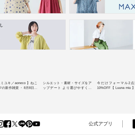
ミユキ／aoneco 】ねこ
シルエット・素材・サイズをア
今だけフォーマル2点
新作雑貨 ・ 8月8日の
ップデート より選びやすく【
10%OFF【 Luuna miu
猫の日」を前に、 愛らし
D*g*y 】別注リブデニムワンピ
用ノーカラージャケット ・ 
モチーフのアイテムを特
ース ・ 心地よく着られるデイリ
纏うだけでほっとする
ーウェアが人気の 「D*g*y」 よ
大切にした フォーマル
m（松尾ミユキ）」と
り、毎年大人気のナチュラン別
ジナルブランド「 Luuna 
eco」から、 持っているだ
注 リブデニムワンピースが登
から、 新たにフォーマ
分が上がる バッグや雑貨
場。 シルエットや素材を見直
ットが仲間入り。 ワンピースと
----------------
し、 さらに魅力的になったアイ
のバランスを考え、 丈
公式アプリ
----- 松尾ミユキ -------------
テムを 詳しくご紹介いたしま
エット、着心地まで丁
-- ■松尾ミユキ シア
す。 モデル身長：164cm / 着用
計。 特別な日を心地よく過ごせ