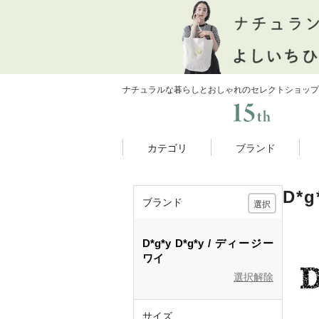
ナチュラルな暮らしとおしゃれのセレクトショップ
カテゴリ
ブランド
D*
ブランド
選択
D*g*y
D*g*y
ディージー
ワイ
選択解除
サイズ