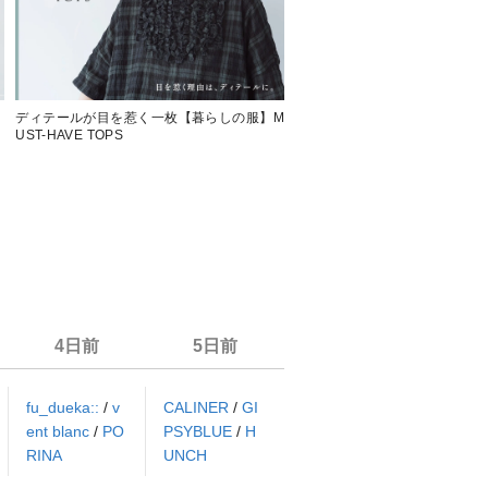
】
ディテールが目を惹く一枚【暮らしの服】M
人気アイテム再入荷 【 D*g*y
UST-HAVE TOPS
ジライクギンガムチェックワイ
4日前
5日前
fu_dueka::
/
v
CALINER
/
GI
ent blanc
/
PO
PSYBLUE
/
H
RINA
UNCH