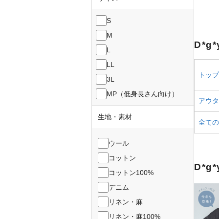
S
M
D*g
L
LL
トップス
3L
MP（低身長さん向け）
アウター
生地・素材
全ての
ウール
コットン
D*g
コットン100%
デニム
リネン・麻
リネン・麻100%