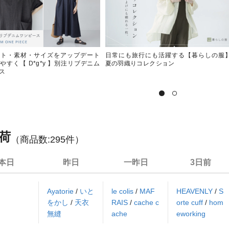
ット・素材・サイズをアップデート
日常にも旅行にも活躍する【暮らしの服
やすく【 D*g*y 】別注リブデニム
夏の羽織りコレクション
ス
荷
（商品数:
295
件）
本日
昨日
一昨日
3日前
Ayatorie
/
いと
le colis
/
MAF
HEAVENLY
/
S
をかし
/
天衣
RAIS
/
cache c
orte cuff
/
hom
無縫
ache
eworking