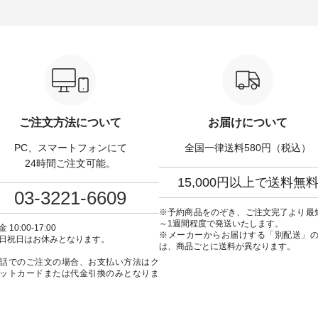
グ ¥3,080（税込） ・
サイズ：PLUS ---------------------
る一着に仕上げました。 モデ
Leo ・Maron ・Stella [
-------- D*g*y ------------------------
身長：164cm -----------------------
EMW-263B-31376 ] ■
----- ■リブ使いデニムワンピース
------ Luuna miu -----------
ユキ キャットヘアクリ
¥9,680（税込） ・ネイビー ・ブ
--------- ■【慶弔両用】ノーカラ
,320（税込） ・Noisettes
ラック [ 注文番号：DCO-264W-
ーフォーマルジャ
er ・Chloe [ 注文番号：
30707 ] -----------------------------
¥16,500（税込） [ 
-31375 ] ■松尾ミユ
▶️ お買い物は写真のタグをタッ
KOA-262O-31095 ] ■【慶弔両
ャットハンドルマグ ¥
プ またはプロフィール
用】大切な日のボタン
50（税込） ・Pumpkin ・
（@natulan_official）からどうぞ
ンピース ¥18,700（税込）
tes ・Pepper ・Chloe [ 注
「ナチュラン」で 注文番号や商
番号：KOA-252W-22368 ] ■
W-262K-31378 ] -----
品名を検索してみてください
弔両用】大切な日のボウ
ご注文方法について
お届けについて
---------------- aoneco ------
ね。 #lifewear #fashion #natulan
インワンピース ¥18,7
----------- ■がま口 ロン
#今日のコーデ #コーディネート
込） [ 注文番号：KOA-
PC、スマートフォンにて
全国一律送料580円（税込）
ット ¥19,690（税込）
#ファッション #ナチュラル #
22369 ] -----------------------------
ージュ ・ブルーグリーン
日々の暮らし #暮らしを楽しむ #
▶️ お買い物は写真のタ
24時間ご注文可能。
ザイエロー ・シルエット
シンプルライフ #シンプルコー
プ またはプロフ
15,000円以上で送料無
[ 注文番号：NCO-262C-
デ #大人女子 #ワンピース #デニ
（@natulan_official
03-3221-6609
ト
ム #デニムワンピ #別注 #夏コー
「ナチュラン」で 注文
90（税込） [ 注文番号：
デ #D*g*y #ディージーワイ
品名を検索してみてく
※予約商品をのぞき、ご注文完了より最
-08057 ] ■ラティスト
#natulan #ナチュラン
ね。 #lifewear #fashion #natulan
～1週間程度で発送いたします。
 10:00-17:00
12,980（税込） [ 注文番
#natulan_official.
#今日のコーデ #コーデ
※メーカーからお届けする「別配送」
日祝日はお休みとなります。
62B-31610 ] ■キーカ
#ファッション #ナチュ
は、商品ごとに送料が異なります。
2,970（税込） [ 注文番
日々の暮らし #暮らしを楽
話でのご注文の場合、お支払い方法はク
C-00150 ] ----------
シンプルライフ #シン
ットカードまたは代金引換のみとなりま
------ ▶️ お買い物は写
デ #大人女子 #フォーマル
グをタップ またはプロフ
ックフォーマル #ジャケッ
natulan_official）から
ンピース #冠婚葬祭 #Luuna
ルウナミウ #オリジナ