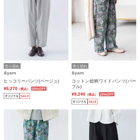
売り切れ
売り切れ
&yarn
&yarn
ヒッコリーパンツ(ベージュ)
コットン総柄ワイドパンツ(パー
プル)
¥6,270
50%OFF
（税込）
¥9,240
20%OFF
（税込）