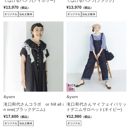
てはけるパンツ(アイボリー)
てはけるパンツ(ブラック)
¥13,970
¥13,970
（税込）
（税込）
&yarn
&yarn
滝口和代さんコラボ or frill all i
滝口和代さんマイフェイバリッ
n one(ブラックデニム)
トデニムサロペット(ネイビー)
¥17,600
¥12,980
（税込）
（税込）