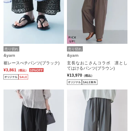
売り切れ
売り切れ
&yarn
&yarn
裾レースぺチパンツ(ブラック)
玄長なおこさんコラボ 凛とし
てはけるパンツ(ブラウン)
¥3,861
10%OFF
（税込）
¥13,970
（税込）