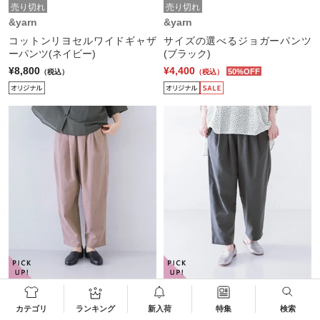
売り切れ
売り切れ
&yarn
&yarn
コットンリヨセルワイドギャザ
サイズの選べるジョガーパンツ
ーパンツ(ネイビー)
(ブラック)
¥8,800
¥4,400
50%OFF
（税込）
（税込）
売り切れ
売り切れ
&yarn
&yarn
カテゴリ
ランキング
新入荷
特集
検索