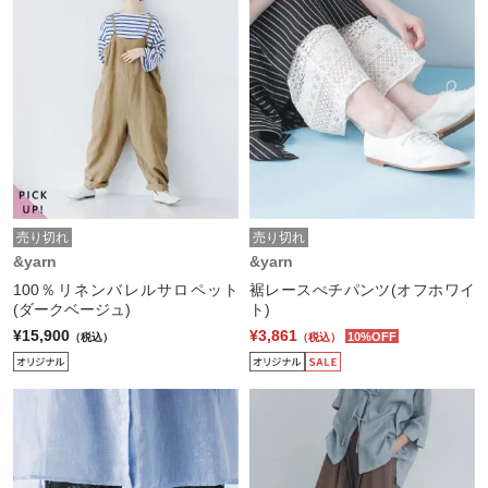
売り切れ
売り切れ
&yarn
&yarn
100％リネンバレルサロペット
裾レースぺチパンツ(オフホワイ
(ダークベージュ)
ト)
¥15,900
¥3,861
10%OFF
（税込）
（税込）