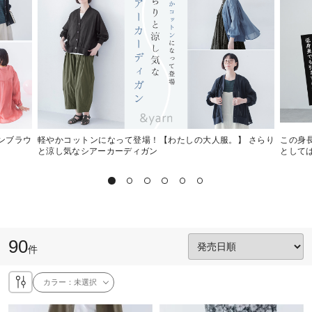
ンブラウ
軽やかコットンになって登場！【わたしの大人服。】 さらり
この身
と涼し気なシアーカーディガン
として
90
件
カラー：
未選択