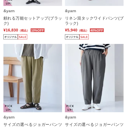
&yarn
&yarn
頼れる万能セットアップ(ブラッ
リネン混タックワイドパンツ(ブ
ク)
ラック)
¥16,830
¥5,940
10%OFF
40%OFF
（税込）
（税込）
&yarn
&yarn
サイズの選べるジョガーパンツ
サイズの選べるジョガーパンツ