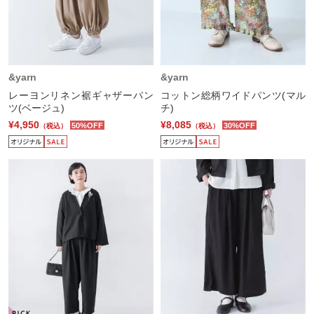
&yarn
&yarn
レーヨンリネン裾ギャザーパン
コットン総柄ワイドパンツ(マル
ツ(ベージュ)
チ)
¥4,950
¥8,085
50%OFF
30%OFF
（税込）
（税込）