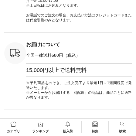
月～金 10:00-17:00
ッション #
クロス 2wayTライ
ーデ #andyarn #アン
#ナチュラン
#lifewear
※土日祝日はお休みとなります。
 #日々の
ンブラウス
ドヤーン #オリジナ
#natulan_official.
#natula
暮らしを楽
¥7,590（税込） [ 注
ルブランド #natulan
ーデ #コ
お電話でのご注文の場合、お支払い方法はクレジットカードまた
ンプルライ
文番号：CSO-263T-
#ナチュラン
ト #ファ
は代金引換のみとなります。
プルコーデ
31348 ] コットンリ
#natulan_official.
ナチュラル
#パンツ #
ネンパナマクロス
暮らし #
ツ #よく
イージーテーパード
しむ #シ
 #テーパ
パンツ ¥7,590（税
フ #シン
 #限定カ
込） [ 注文番号：
#大人女子
お届けについて
荷 #15周
CSO-263P-31349 ]
マル #ブ
#夏コーデ
＜5～6枚目＞
ーマル #
全国一律送料580円（税込）
re #イスタイ
■&yarn ピンタック
#ワンピー
#natulan
ワンピース
葬祭 #Luu
ュラン
¥12,900（税込） [
ウナミウ 
15,000円以上で送料無料
ficial.
注文番号：MTO-
ルブランド #natu
263W-29752 ] ＜7～
#ナチ
8枚目＞ ■UNPLE ボ
#natulan_of
※予約商品をのぞき、ご注文完了より最短1日～1週間程度で発
ールカーゴイージー
送いたします。
パンツ ¥11,550（税
※メーカーからお届けする「別配送」の商品は、商品ごとに送料
込） [ 注文番号：
が異なります。
UNL-254P-18377 ]
＜9枚目＞ ■Lintu
Laulu 立体フラワー
刺繍ブラウス
¥8,800（税込） [ 注
お支払い方法
文番号：YCC-263T-
30689 ] ---------------
カテゴリ
ランキング
新入荷
特集
検索
-------------- ▶️商品詳