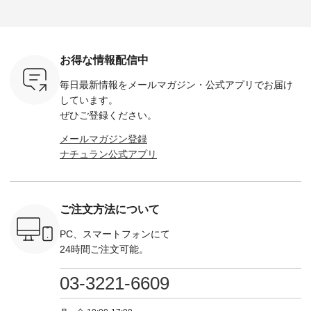
荷したカラ
ンバッグをプレゼン
------------ ■コットン
------------ ■リブ使い
---------
色） ・コ
ト中です💓 8月にな
シアーVネックカー
デニムワンピース
miu --------
トマト ・
りました☀ 旅行や帰
ディガン ¥7,500（税
¥9,680（税込） ・ネ
--------- ■【慶弔両
モモ ・グ
省、レジャーなど楽
込） ・スモークブル
イビー ・ブラック [
用】ノー
ー ・スミ
しい予定を計画され
ー ・ブラック ・ネ
注文番号：DCO-
ーマルジ
お得な情報配信中
マメ ・レ
ている方も多いかと
イビー [ 注文番号：
264W-30707 ] -------
¥16,50
ルーベリー
思います🌿 今週は、
GRE-263T-30614 ] -
---------------------- ▶️
注文番号
毎日最新情報をメールマガジン・
公式アプリでお届け
----
暑さ本番のこれから
-------------------------
お買い物は写真のタ
262O-31095 
--------
にぴったりな 涼し気
--- ▶️ お買い物は写
グをタップ またはプ
弔両用】
しています。
-------------
なセットアップやワ
真のタグをタップ ま
ロフィール
ボタンフ
ぜひご登録ください。
っと
ンピース、ブラウス
たはプロフィール
（@natulan_official）
ース ¥18
ネンのよく
などが新登場！ そし
（@natulan_official）
からどうぞ 「ナチュ
込） [ 
メールマガジン登録
パンツ
て、大人気「よくば
からどうぞ 「ナチュ
ラン」で 注文番号や
KOA-252W
ナチュラン公式アプリ
込） [ 注
りパンツ」予約販売
ラン」で 注文番号や
商品名を検索してみ
■【慶弔
R-262P-
がスタートしていま
商品名を検索してみ
てくださいね。
な日のボ
す♪ お見逃しなく！
てくださいね。
#lifewear #fashion
インワ
 お買
-------------------------
#lifewear #fashion
#natulan #今日のコ
¥18,70
真のタグを
---- 今週のご紹介ア
#natulan #今日のコ
ーデ #コーディネー
注文番号
ご注文方法について
たはプロフ
イテム ----------------
ーデ #コーディネー
ト #ファッション #
252W-22369 ] -
ール
------------- ＜1枚目
ト #ファッション #
ナチュラル #日々の
--------------
_official）
右・2枚目＞ ■ista-
ナチュラル #日々の
暮らし #暮らしを楽
お買い物
PC、スマートフォンにて
チュ
ire もっと選べるリ
暮らし #暮らしを楽
しむ #シンプルライ
グをタップ
24時間ご注文可能。
注文番号や
ネンのよくばりパン
しむ #シンプルライ
フ #シンプルコーデ
ロフ
検索してみ
ツ ¥9,900（税込） [
フ #シンプルコーデ
#大人女子 #ワンピ
（@natulan
さいね。
注文番号：IIR-262P-
#大人女子 #カーデ
ース #デニム #デニ
からどうぞ 「ナ
03-3221-6609
 #fashion
29223 ] ＜1枚目左・
ィガン #羽織り #シ
ムワンピ #別注 #夏
ラン」で 
n #今日のコ
3～4枚目＞ ■so コ
アーカーデ #コット
コーデ #D*g*y #ディ
商品名を
ーディネー
ットンリネンパナマ
ン #夏の羽織 #夏コ
ージーワイ #natulan
てくだ