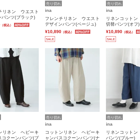
売り切れ
売り切れ
ina
ina
チリネン ウエスト
パンツ(ブラック)
フレンチリネン ウエスト
リネンコットン
デザインパンツ(ベージュ)
切替パンツ(オフ)
0
40%OFF
（税込）
¥10,890
¥10,890
40%OFF
4
（税込）
（税込）
売り切れ
売り切れ
ina
ina
ンリネン ヘビーキ
コットンリネン ヘビーキ
リネンコットン
スコクーンパンツ(ブ
ャンバスコクーンパンツ(ナ
パンツ(ブルー)