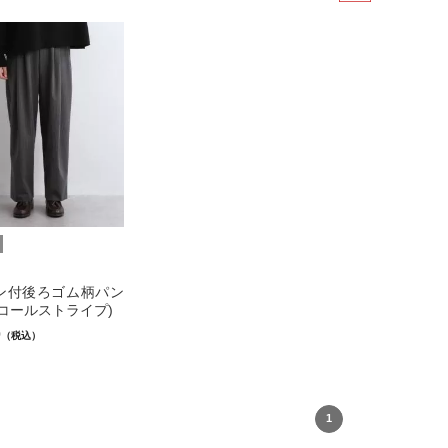
ン付後ろゴム柄パン
コールストライプ)
0
（税込）
1