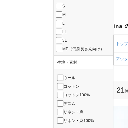
S
M
L
ina
LL
3L
トップス
MP（低身長さん向け）
アウター
生地・素材
ウール
コットン
21
コットン100%
デニム
リネン・麻
リネン・麻100%