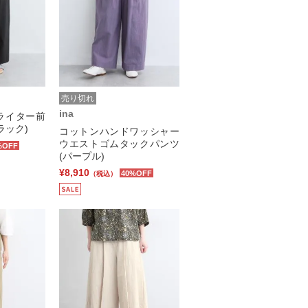
売り切れ
ina
ライター前
ラック)
コットンハンドワッシャー
ウエストゴムタックパンツ
%OFF
(パープル)
¥8,910
40%OFF
（税込）