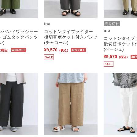
ina
売り切れ
ina
ンハンドワッシャー
コットンタイプライター
トゴムタックパンツ
後切替ポケット付きパンツ
コットンタイ
ン)
(チャコール)
後切替ポケット
(ベージュ)
¥9,570
40%OFF
40%OFF
（税込）
（税込）
¥9,570
40
（税込）