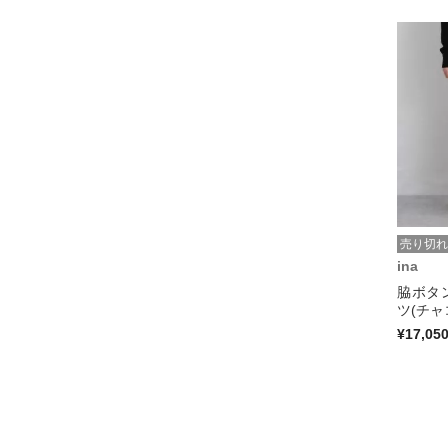
売り切れ
ina
脇ボタ
ツ(チャ
¥17,05