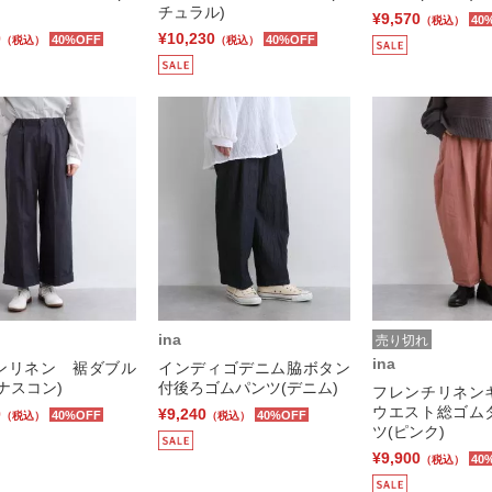
チュラル)
¥9,570
40
（税込）
0
¥10,230
40%OFF
40%OFF
（税込）
（税込）
ina
売り切れ
ina
ンリネン 裾ダブル
インディゴデニム脇ボタン
ナスコン)
付後ろゴムパンツ(デニム)
フレンチリネン
ウエスト総ゴム
0
¥9,240
40%OFF
40%OFF
（税込）
（税込）
ツ(ピンク)
¥9,900
40
（税込）