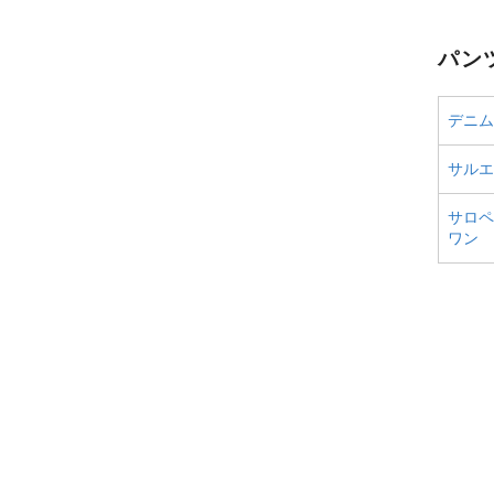
パン
デニム
サルエ
サロペ
ワン