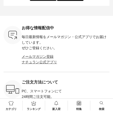
し 【第2
シアーバッグ
--------------------
た。 モデル身長：
モデル身長
ン柄コット
¥3,080（税込） ・
D*g*y -----------------
164cm ----------------
-------------
をプレゼン
Momo ・Leo ・
------------ ■リブ使い
------------- Luuna
---- Lintu L
にな
Maron ・Stella [ 注文
デニムワンピース
miu --------------------
-------------
 旅行や帰
番号：EMW-263B-
¥9,680（税込） ・ネ
--------- ■【慶弔両
タータン
ャーなど楽
31376 ] ■松尾ミユ
イビー ・ブラック [
用】ノーカラーフォ
ャザー
を計画され
キ キャットヘアク
注文番号：DCO-
ーマルジャケット
¥9,900
お得な情報配信中
も多いかと
リップ ¥1,320（税
264W-30707 ] -------
¥16,500（税込） [
ッド系 ・
は、
込） ・Noisettes ・
---------------------- ▶️
注文番号：KOA-
[ 注文番
毎日最新情報をメールマガジン・
公式アプリでお届け
のこれから
Pepper ・Chloe [ 注
お買い物は写真のタ
262O-31095 ] ■【慶
263S-27183 ] --
な 涼し気
文番号：EMW-
グをタップ またはプ
弔両用】大切な日の
-------------
しています。
アップやワ
262A-31375 ] ■松尾
ロフィール
ボタンフレアワンピ
お買い物
ぜひご登録ください。
、ブラウス
ミユキ キャットハ
（@natulan_official）
ース ¥18,700（税
グをタップ
！ そし
ンドルマグ ¥
からどうぞ 「ナチュ
込） [ 注文番号：
ロフ
メールマガジン登録
気「よくば
¥1,650（税込） ・
ラン」で 注文番号や
KOA-252W-22368 ]
（@natulan
ナチュラン公式アプリ
」予約販売
Pumpkin ・Noisettes
商品名を検索してみ
■【慶弔両用】大切
からどうぞ 「ナ
トしていま
・Pepper ・Chloe [
てくださいね。
な日のボウタイAラ
ラン」で 
逃しなく！
注文番号：EMW-
#lifewear #fashion
インワンピース
商品名を
------------
262K-31378 ] --------
#natulan #今日のコ
¥18,700（税込） [
てくだ
---------------------
ーデ #コーディネー
注文番号：KOA-
#lifewear
ご注文方法について
----------
aoneco ---------------
ト #ファッション #
252W-22369 ] -------
#natula
枚目
-------------- ■がま口
ナチュラル #日々の
---------------------- ▶️
ーデ #コ
 ■ista-
ロングウォレット
暮らし #暮らしを楽
お買い物は写真のタ
ト #ファ
PC、スマートフォンにて
っと選べるリ
¥19,690（税込） ・
しむ #シンプルライ
グをタップ またはプ
ナチュラル
24時間ご注文可能。
くばりパン
グレージュ ・ブルー
フ #シンプルコーデ
ロフィール
暮らし #
0（税込） [
グリーン ・ミモザイ
#大人女子 #ワンピ
（@natulan_official）
しむ #シ
R-262P-
エロー ・シルエット
ース #デニム #デニ
からどうぞ 「ナチュ
フ #シン
03-3221-6609
カテゴリ
ランキング
新入荷
特集
検索
ブルー [ 注文番号：
ムワンピ #別注 #夏
ラン」で 注文番号や
#大人女子