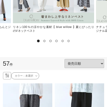
きちんとジ
リネン100％の涼やかな素材【 blue willow 】夏にぴったり
ナチュラ
のVネックベスト
ジナル
57
件
カラー：
未選択