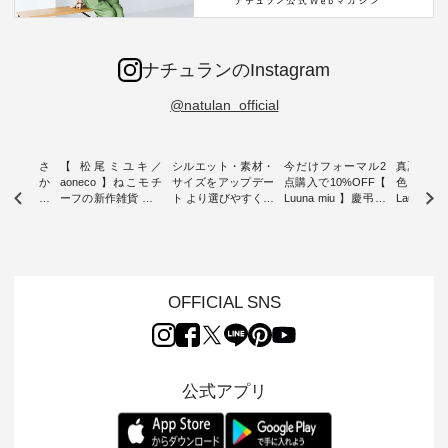
ナチュランのInstagram
@natulan_official
新着をおさ
【 松尾ミユキ／
シルエット・素材・
今だけフォーマル2
真夏から
チュランか
aoneco 】ねこモチ
サイズをアップデー
点購入で10%OFF【
色チェック
したアイテ
ーフの新作雑貨 ・ 8
ト より選びやすく【
Luuna miu 】慶弔両
Laulu
タッフが気
月8日の「世界猫の
D*g*y 】別注リブデ
用ノーカラージャケ
ェックギ
のをピック
日」を前に、 愛らし
ニムワンピース ・
ット ・ 身に纏うだ
ート ・ ゆったりと
s
いネコモチーフのア
心地よく着られるデ
けでほっとする着心
した着心
s NEW
イテムを特集。 ナチ
イリーウェアが人気
地を大切にした フォ
日常着を
L ] //
ュランでも人気の
の 「D*g*y」 より、
ーマル服のオリジナ
ナチュラ
7/26 -
「m.m（松尾ミユ
毎年大人気のナチュ
ルブランド「 Luuna
ルブランド「
OFFICIAL SNS
/ ✨✨ナ
キ）」と
ラン別注 リブデニム
miu 」から、 新たに
Laulu 
5周年記念
「aoneco」から、
ワンピースが登場。
フォーマルジャケッ
をまたい
月より、
持っているだけで気
シルエットや素材を
トが仲間入り。 ワン
ェックス
円（税込）以
分が上がる バッグや
見直し、 さらに魅力
ピースとのバランス
登場。 真夏にうれし
いただいた
雑貨をご紹介しま
的になったアイテム
を考え、 丈感やシル
い涼やかさ
公式アプリ
人気イラス
す。 -------------------
を 詳しくご紹介いた
エット、着心地まで
先取りで
ー、よしい
---------- 松尾ミユキ
します。 モデル身
丁寧に設計。 特別な
いた色合
ろさん
-------------------------
長：164cm / 着用サ
日を心地よく過ごせ
えたアイテ
ochop2）
---- ■松尾ミユキ
イズ：PLUS ---------
る一着に仕上げまし
しくご紹