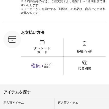
注文番号や
#natulan_official.
※予約商品をのぞき、ご注文完了より最短1日～1週間程度で発
検索してみ
送いたします。
さいね。
※メーカーからお届けする「別配送」の商品は、商品ごとに送料
 #fashion
が異なります。
n #今日のコ
ーディネー
ッション #
 #日々の
暮らしを楽
お支払い方法
ンプルライ
プルコーデ
#猫 #猫グ
界猫の日 #
財布 #ポー
カップ #猫
松尾ミユキ
o #アオネコ
n #ナチュラ
official.
アイテムを探す
新入荷アイテム
再入荷アイテム