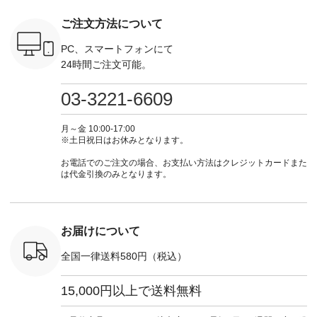
------
ーデ #コーディネー
¥18,700（税込） [
てくださいね。
てくだ
--------
ト #ファッション #
注文番号：KOA-
#lifewear #fashion
#lifewear
ご注文方法について
-----------
ナチュラル #日々の
252W-22369 ] -------
#natulan #今日のコ
#natula
がま口
暮らし #暮らしを楽
---------------------- ▶️
ーデ #コーディネー
ーデ #コ
ォレット
しむ #シンプルライ
お買い物は写真のタ
ト #ファッション #
ト #ファ
PC、スマートフォンにて
0（税込） ・
フ #シンプルコーデ
グをタップ またはプ
ナチュラル #日々の
ナチュラル
24時間ご注文可能。
 ・ブルー
#大人女子 #ワンピ
ロフィール
暮らし #暮らしを楽
暮らし #
・ミモザイ
ース #ピンタック #
（@natulan_official）
しむ #シンプルライ
しむ #シ
シルエット
涼やか素材 #夏ワン
からどうぞ 「ナチュ
フ #シンプルコーデ
フ #シン
03-3221-6609
 注文番号：
ピ #夏コーデ
ラン」で 注文番号や
#大人女子 #スカー
#大人女子 
-31607 ]
#andyarn #アンドヤ
商品名を検索してみ
ト #フレアスカート
シャツコー
ミニウォレ
ーン #オリジナルブ
てくださいね。
#チェック柄 #ター
ルシャツ 
月～金 10:00-17:00
790（税込）
ランド #natulan #ナ
#lifewear #fashion
タンチェック #秋色
シャツ #
※土日祝日はお休みとなります。
号：NCO-
チュラン
#natulan #今日のコ
#夏コーデ #Lintu
ャツコーデ
] ■ラテ
#natulan_official.
ーデ #コーディネー
Laulu #リントゥラウ
デ #HEAV
お電話でのご注文の場合、お支払い方法はクレジットカードまた
トート
ト #ファッション #
ル #オリジナルブラ
ブンリー #natulan #
は代金引換のみとなります。
0（税込） [
ナチュラル #日々の
ンド #natulan #ナチ
ナチ
：NCO-
暮らし #暮らしを楽
ュラン
#natulan_of
] ■キー
しむ #シンプルライ
#natulan_official.
,970（税
フ #シンプルコーデ
注文番号：
#大人女子 #フォー
お届けについて
00150 ] -
マル #ブラックフォ
------------
ーマル #ジャケット
全国一律送料580円（税込）
#ワンピース #冠婚
タップ ま
葬祭 #Luunamiu #ル
フィール
ウナミウ #オリジナ
15,000円以上で送料無料
_official）
ルブランド #natulan
チュ
#ナチュラン