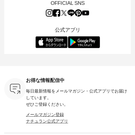
（松尾ミユ
のは 袖を通すだけで
ルブランド「 Luuna
ルブランド「 Lintu
ーが届きま
OFFICIAL SNS
」と
ちょっとひんやり、
miu 」から、 新たに
Laulu 」から、 季節
んのり透
co」から、
見た目にも涼し気な
フォーマルジャケッ
をまたいで穿けるチ
涼やかな生
るだけで気
ワンピース。 日常か
トが仲間入り。 ワン
ェックスカートが新
んわりと
 バッグや
ら夏休みのお出かけ
ピースとのバランス
登場。 真夏にうれし
をあしら
紹介しま
まで、 暑い夏にぴっ
を考え、 丈感やシル
い涼やかさと、 秋を
印象的。 
公式アプリ
たりの新作です。 モ
エット、着心地まで
先取りできる落ち着
装いに、 
-- 松尾ミユキ
デル身長：168cm --
丁寧に設計。 特別な
いた色合いを兼ね備
華やぎを
------------
-------------------------
日を心地よく過ごせ
えたアイテムを、 詳
る一枚です。 
-- &yarn --------------
る一着に仕上げまし
しくご紹介します。
身長：164cm ---
バッグ
--------------- ■ピン
た。 モデル身長：
モデル身長：164cm
-------------
（税込） ・
タックワンピース
164cm ----------------
-------------------------
HEAVENLY -
・Leo ・
¥12,900（税込） ・
------------- Luuna
---- Lintu Laulu -------
-------------
ella [ 注文
ホワイト ・スモーク
miu --------------------
---------------------- ■
ェックシ
-263B-
ブルー ・ネイビー [
--------- ■【慶弔両
タータンチェックギ
フリルネ
注文番号：MTO-
用】ノーカラーフォ
ャザースカート
ーバー ¥1
ットヘアク
263W-29752 ] -------
ーマルジャケット
¥9,900（税込） ・レ
込） ・ホ
お得な情報配信中
,320（税
---------------------- ▶️
¥16,500（税込） [
ッド系 ・グリーン系
ラック 
settes ・
お買い物は写真のタ
注文番号：KOA-
[ 注文番号：MTO-
・オフ [
毎日最新情報をメールマガジン・
公式アプリでお届け
Chloe [ 注
グをタップ またはプ
262O-31095 ] ■【慶
263S-27183 ] --------
DLW-263T-3
EMW-
ロフィール
弔両用】大切な日の
--------------------- ▶️
-------------
しています。
] ■松尾
（@natulan_official）
ボタンフレアワンピ
お買い物は写真のタ
-- ▶️ お買い物は写真
ぜひご登録ください。
キャットハ
からどうぞ 「ナチュ
ース ¥18,700（税
グをタップ またはプ
のタグをタ
マグ ¥
ラン」で 注文番号や
込） [ 注文番号：
ロフィール
はプロ
メールマガジン登録
（税込） ・
商品名を検索してみ
KOA-252W-22368 ]
（@natulan_official）
（@natulan
ナチュラン公式アプリ
Noisettes
てくださいね。
■【慶弔両用】大切
からどうぞ 「ナチュ
からどうぞ 「ナ
・Chloe [
#lifewear #fashion
な日のボウタイAラ
ラン」で 注文番号や
ラン」で 
：EMW-
#natulan #今日のコ
インワンピース
商品名を検索してみ
商品名を