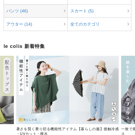
パンツ (46)
スカート (5)
アウター (14)
全てのカテゴリ
le colis 新着特集
暑さを賢く乗り切る機能性アイテム【暮らしの服】接触冷感
一枚で
・UVカット・撥水
ス