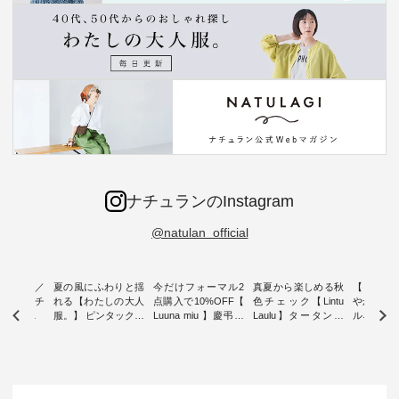
ナチュランのInstagram
@natulan_official
ミユキ／
夏の風にふわりと揺
今だけフォーマル2
真夏から楽しめる秋
【 HEAV
 】ねこモチ
れる【わたしの大人
点購入で10%OFF【
色チェック【Lintu
やかに華
雑貨 ・ 8
服。】 ピンタックワ
Luuna miu 】慶弔両
Laulu】タータンチ
ルネック
「世界猫の
ンピース ・ 軽やか
用ノーカラージャケ
ェックギャザースカ
ー ・ 天然素材を生
、 愛らし
なワンピーススタイ
ット ・ 身に纏うだ
ート ・ ゆったりと
かしたナ
チーフのア
ルを楽しめるのは、
けでほっとする着心
した着心地の大人の
タイル
。 ナチ
夏のおしゃれの醍醐
地を大切にした フォ
日常着を提案する、
「HEAV
も人気の
味。 今回ご紹介する
ーマル服のオリジナ
ナチュランオリジナ
ら、 新作