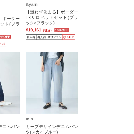
&yarn
【迷わず決まる】ボーダー
T×サロペットセット(ブラ
】ボーダー
ック×ブラック)
ット(ブラ
)
¥19,161
10%OFF
（税込）
0%OFF
m.n
デニムパン
カーブデザインデニムパン
ツ(スカイブルー)