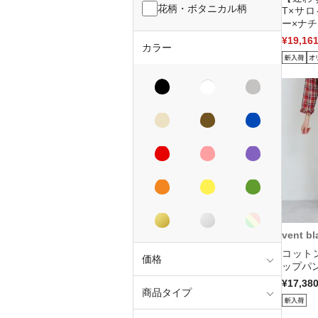
花柄・ボタニカル柄
T×サ
ー×ナチ
¥19,16
カラー
vent bl
コット
価格
ップパン
¥17,38
商品タイプ