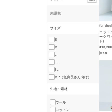
未選択
fu_due
サイズ
コット
ークワ
S
ト)
M
¥13,20
L
LL
3L
MP（低身長さん向け）
生地・素材
ウール
コットン