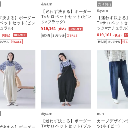
&yarn
売り切れ
&yarn
【迷わず決まる】ボーダー
T×サロペットセット(ピン
ず決まる】ボーダー
【迷わず決まる
ク×ブラック)
ロペットセット(ピン
T×サロペットセ
ュラル)
ック×ナチュラル
¥19,161
10%OFF
（税込）
1
¥19,161
10%OFF
1
（税込）
（税込）
&yarn
m.n
【迷わず決まる】ボーダー
カーブデザイン
T×サロペットセット(ブル
ツ(ネイビー)
ず決まる】ボーダー