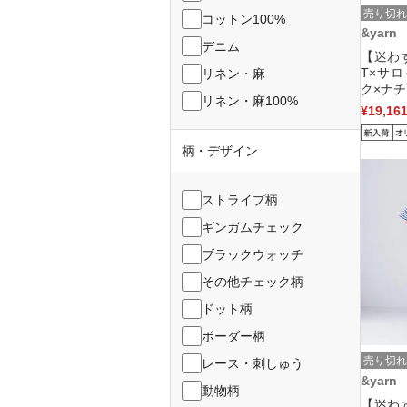
売り切れ
コットン100%
&yarn
デニム
【迷わ
T×サ
リネン・麻
ク×ナチ
リネン・麻100%
¥19,16
柄・デザイン
ストライプ柄
ギンガムチェック
ブラックウォッチ
その他チェック柄
ドット柄
ボーダー柄
売り切れ
レース・刺しゅう
&yarn
動物柄
【迷わ