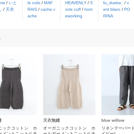
rie
/
いと
le colis
/
MAF
HEAVENLY
/
S
fu_dueka::
/
v
し
/
天衣
RAIS
/
cache c
orte cuff
/
hom
ent blanc
/
PO
ache
eworking
RINA
件
縫
天衣無縫
blue willow
ニックコットン ホ
オーガニックコットン ホ
リネンテーパード
ーメントニットペチ
ールガーメントニットペチ
イビー)