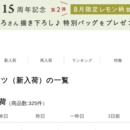
新入荷
再入荷
ランキング
特集
ンツ（新入荷）の一覧
荷
（商品数:
325
件）
本日
昨日
一昨日
3日前