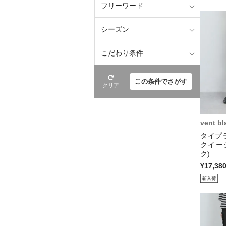
フリーワード
シーズン
こだわり条件
この条件でさがす
クリア
vent bl
タイプ
クイー
ク)
¥17,38