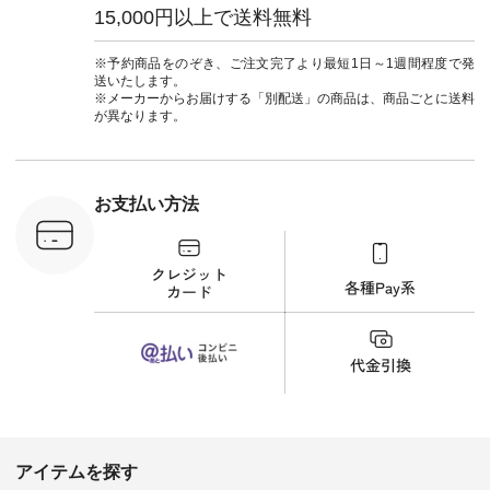
0（税込） [
たはプロフィール
ウナミウ #オリジナ
15,000円以上で送料無料
：MTO-
（@natulan_official）
ルブランド #natulan
] ＜7～
からどうぞ 「ナチュ
#ナチュラン
UNPLE ボ
ラン」で 注文番号や
#natulan_official.
※予約商品をのぞき、ご注文完了より最短1日～1週間程度で発
ゴイージー
商品名を検索してみ
送いたします。
1,550（税
てくださいね。
※メーカーからお届けする「別配送」の商品は、商品ごとに送料
注文番号：
#lifewear #fashion
が異なります。
-18377 ]
#natulan #今日のコ
■Lintu
ーデ #コーディネー
立体フラワー
ト #ファッション #
ラウス
ナチュラル #日々の
税込） [ 注
暮らし #暮らしを楽
お支払い方法
C-263T-
しむ #シンプルライ
フ #シンプルコーデ
商品詳
#大人女子 #猫 #猫グ
い物は写真
ッズ #世界猫の日 #
ップ また
バッグ #財布 #ポー
フィール
チ #マグカップ #猫
_official）
雑貨 #松尾ミユキ
チュラン」
#aoneco #アオネコ
にアクセス
#natulan #ナチュラ
番号や商品
ン #natulan_official.
してみてく
ar
#natulan #
デ #コー
 #ファッ
アイテムを探す
ナチュラル