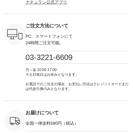
ナチュラン公式アプリ
」予約販売
Pumpkin ・Noisettes
商品名を検索してみ
■【慶弔両用】大切
からどうぞ 「ナ
トしていま
・Pepper ・Chloe [
てくださいね。
な日のボウタイAラ
ラン」で 
逃しなく！
注文番号：EMW-
#lifewear #fashion
インワンピース
商品名を
------------
262K-31378 ] --------
#natulan #今日のコ
¥18,700（税込） [
てくだ
---------------------
ーデ #コーディネー
注文番号：KOA-
#lifewear
ご注文方法について
----------
aoneco ---------------
ト #ファッション #
252W-22369 ] -------
#natula
枚目
-------------- ■がま口
ナチュラル #日々の
---------------------- ▶️
ーデ #コ
 ■ista-
ロングウォレット
暮らし #暮らしを楽
お買い物は写真のタ
ト #ファ
PC、スマートフォンにて
っと選べるリ
¥19,690（税込） ・
しむ #シンプルライ
グをタップ またはプ
ナチュラル
24時間ご注文可能。
くばりパン
グレージュ ・ブルー
フ #シンプルコーデ
ロフィール
暮らし #
0（税込） [
グリーン ・ミモザイ
#大人女子 #ワンピ
（@natulan_official）
しむ #シ
R-262P-
エロー ・シルエット
ース #デニム #デニ
からどうぞ 「ナチュ
フ #シン
03-3221-6609
ブルー [ 注文番号：
ムワンピ #別注 #夏
ラン」で 注文番号や
#大人女子
 ■so コ
NCO-262C-31607 ]
コーデ #D*g*y #ディ
商品名を検索してみ
ト #フレ
ネンパナマ
■がま口 ミニウォレ
ージーワイ #natulan
てくださいね。
#チェック
月～金 10:00-17:00
wayTライ
ット ¥9,790（税込）
#ナチュラン
#lifewear #fashion
タンチェッ
※土日祝日はお休みとなります。
ラウス
[ 注文番号：NCO-
#natulan_official.
#natulan #今日のコ
#夏コーデ 
税込） [ 注
242C-08057 ] ■ラテ
ーデ #コーディネー
Laulu 
お電話でのご注文の場合、お支払い方法はクレジットカードまた
O-263T-
ィストート
ト #ファッション #
ル #オリ
は代金引換のみとなります。
¥12,980（税込） [
ナチュラル #日々の
ンド #natulan #ナチ
マクロス
注文番号：NCO-
暮らし #暮らしを楽
ュ
テーパード
262B-31610 ] ■キー
しむ #シンプルライ
#natulan_of
,590（税
カバー ¥2,970（税
フ #シンプルコーデ
注文番号：
込） [ 注文番号：
#大人女子 #フォー
お届けについて
-31349 ]
NCO-222C-00150 ] -
マル #ブラックフォ
6枚目＞
-------------------------
ーマル #ジャケット
全国一律送料580円（税込）
 ピンタック
--- ▶️ お買い物は写
#ワンピース #冠婚
ピース
真のタグをタップ ま
葬祭 #Luunamiu #ル