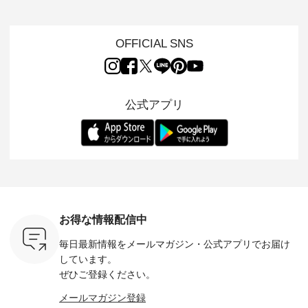
s
いネコモチーフのア
心地よく着られるデ
けでほっとする着心
した着心
s NEW
イテムを特集。 ナチ
イリーウェアが人気
地を大切にした フォ
日常着を
L ] //
ュランでも人気の
の 「D*g*y」 より、
ーマル服のオリジナ
ナチュラ
7/26 -
「m.m（松尾ミユ
毎年大人気のナチュ
ルブランド「 Luuna
ルブランド「
OFFICIAL SNS
/ ✨✨ナ
キ）」と
ラン別注 リブデニム
miu 」から、 新たに
Laulu 
5周年記念
「aoneco」から、
ワンピースが登場。
フォーマルジャケッ
をまたい
月より、
持っているだけで気
シルエットや素材を
トが仲間入り。 ワン
ェックス
円（税込）以
分が上がる バッグや
見直し、 さらに魅力
ピースとのバランス
登場。 真夏にうれし
いただいた
雑貨をご紹介しま
的になったアイテム
を考え、 丈感やシル
い涼やかさ
公式アプリ
人気イラス
す。 -------------------
を 詳しくご紹介いた
エット、着心地まで
先取りで
ー、よしい
---------- 松尾ミユキ
します。 モデル身
丁寧に設計。 特別な
いた色合
ろさん
-------------------------
長：164cm / 着用サ
日を心地よく過ごせ
えたアイテ
ochop2）
---- ■松尾ミユキ
イズ：PLUS ---------
る一着に仕上げまし
しくご紹
し 【第2
シアーバッグ
--------------------
た。 モデル身長：
モデル身長
ン柄コット
¥3,080（税込） ・
D*g*y -----------------
164cm ----------------
-------------
をプレゼン
Momo ・Leo ・
------------ ■リブ使い
------------- Luuna
---- Lintu L
にな
Maron ・Stella [ 注文
デニムワンピース
miu --------------------
-------------
 旅行や帰
番号：EMW-263B-
¥9,680（税込） ・ネ
--------- ■【慶弔両
タータン
ャーなど楽
31376 ] ■松尾ミユ
イビー ・ブラック [
用】ノーカラーフォ
ャザー
を計画され
キ キャットヘアク
注文番号：DCO-
ーマルジャケット
¥9,900
お得な情報配信中
も多いかと
リップ ¥1,320（税
264W-30707 ] -------
¥16,500（税込） [
ッド系 ・
は、
込） ・Noisettes ・
---------------------- ▶️
注文番号：KOA-
[ 注文番
毎日最新情報をメールマガジン・
公式アプリでお届け
のこれから
Pepper ・Chloe [ 注
お買い物は写真のタ
262O-31095 ] ■【慶
263S-27183 ] --
な 涼し気
文番号：EMW-
グをタップ またはプ
弔両用】大切な日の
-------------
しています。
アップやワ
262A-31375 ] ■松尾
ロフィール
ボタンフレアワンピ
お買い物
ぜひご登録ください。
、ブラウス
ミユキ キャットハ
（@natulan_official）
ース ¥18,700（税
グをタップ
！ そし
ンドルマグ ¥
からどうぞ 「ナチュ
込） [ 注文番号：
ロフ
メールマガジン登録
気「よくば
¥1,650（税込） ・
ラン」で 注文番号や
KOA-252W-22368 ]
（@natulan