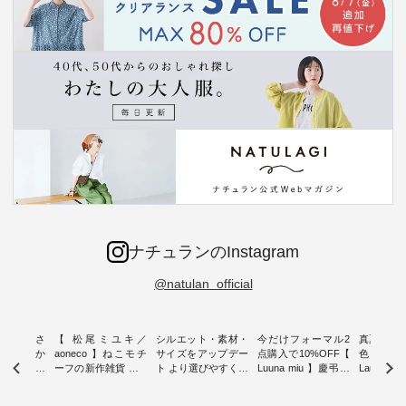
ナチュランのInstagram
@natulan_official
新着をおさ
【 松尾ミユキ／
シルエット・素材・
今だけフォーマル2
真夏から
チュランか
aoneco 】ねこモチ
サイズをアップデー
点購入で10%OFF【
色チェック
したアイテ
ーフの新作雑貨 ・ 8
ト より選びやすく【
Luuna miu 】慶弔両
Laulu
タッフが気
月8日の「世界猫の
D*g*y 】別注リブデ
用ノーカラージャケ
ェックギ
のをピック
日」を前に、 愛らし
ニムワンピース ・
ット ・ 身に纏うだ
ート ・ ゆったりと