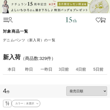
デニムパンツ（新入荷）の一覧
新入荷
（商品数:
329
件）
本日
昨日
一昨日
3日前
4日前
5日前
4
件
カラー：
未選択