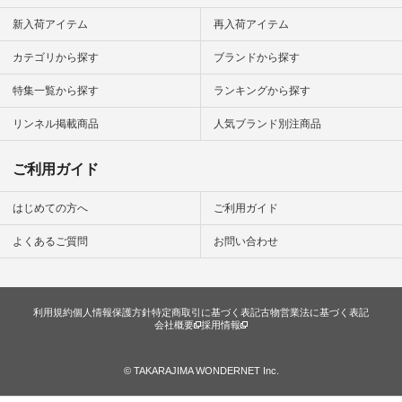
ン #日々
#暮らしを
新入荷アイテム
再入荷アイテム
シンプルラ
ンプルコー
カテゴリから探す
ブランドから探す
女子 #夏コ
夏コーデ #
特集一覧から探す
ランキングから探す
#コーデ #
ネン
ficial.
リンネル掲載商品
人気ブランド別注商品
ご利用ガイド
はじめての方へ
ご利用ガイド
よくあるご質問
お問い合わせ
利用規約
個人情報保護方針
特定商取引に基づく表記
古物営業法に基づく表記
会社概要
採用情報
© TAKARAJIMA WONDERNET Inc.