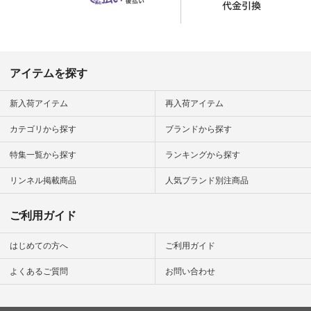
のサイトにアクセス
して 注文番号や商品
名を検索してみてく
ださいね。 #lifewear
#fashion #natulan #
今日のコーデ #コー
ディネート #ファッ
アイテムを探す
ション #ナチュラル
#ナチュラン #日々
の暮らし #暮らしを
新入荷アイテム
再入荷アイテム
楽しむ #シンプルラ
イフ #シンプルコー
カテゴリから探す
ブランドから探す
デ #大人女子 #夏コ
ーデ #真夏コーデ #
特集一覧から探す
ランキングから探す
暑さ対策 #コーデ #
リネン
#natulan_official.
リンネル掲載商品
人気ブランド別注商品
ご利用ガイド
はじめての方へ
ご利用ガイド
よくあるご質問
お問い合わせ