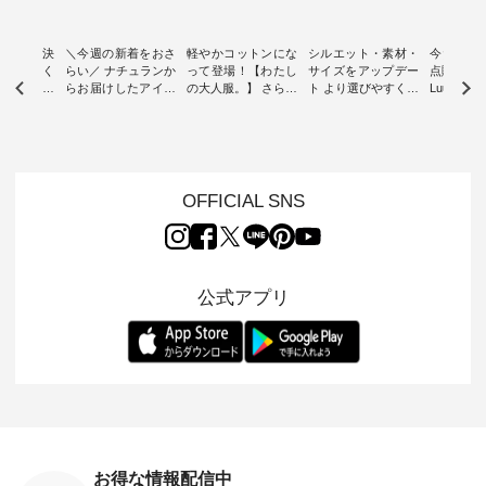
ー再入荷決
＼今週の新着をおさ
軽やかコットンにな
シルエット・素材・
今だけフ
-ire | よく
らい／ ナチュランか
って登場！【わたし
サイズをアップデー
点購入で1
ツ】予約販
らお届けしたアイテ
の大人服。】 さらり
ト より選びやすく【
Luuna m
ムから スタッフが気
と涼し気なシアーカ
D*g*y 】別注リブデ
用ノーカ
もに大きな
になるものをピック
ーディガン ・ 人気
ニムワンピース ・
ット ・ 身に纏うだ
だき、 一
アップ👆 ・ [ This
のシアーカーディガ
心地よく着られるデ
けでほっ
は早々に完
week's NEW
ンが軽くて、 お手入
イリーウェアが人気
地を大切に
 15周年
ARRIVAL ] //
れも簡単なコットン
の 「D*g*y」 より、
ーマル服
くばりパン
2026/07/26 -
素材になりました。
毎年大人気のナチュ
ルブランド「
OFFICIAL SNS
2026/08/01 // ✨✨ナ
ほんのり透ける生地
ラン別注 リブデニム
miu 」か
き、 この
チュラン15周年記念
が、女性らしさを演
ワンピースが登場。
フォーマ
の再入荷が
✨✨ 8月より、
出し、 羽織るだけで
シルエットや素材を
トが仲間入り
。 今回
12,000円（税込）以
今年らしい装いに。
見直し、 さらに魅力
ピースと
10色のカ
上ご購入いただいた
レイヤードスタイル
的になったアイテム
を考え、 
公式アプリ
改めて詳し
お客様へ 人気イラス
が楽しめて、 季節の
を 詳しくご紹介いた
エット、
ます。 限
トレーター、よしい
変わり目に重宝する
します。 モデル身
丁寧に設計。 
を手に入れ
ちひろさん
アイテムです。 モデ
長：164cm / 着用サ
日を心地
だけのチャ
（@chocochop2）
ル身長：168cm -----
イズ：PLUS ---------
る一着に
ひこの機会
描き下ろし 【第2
------------------------
--------------------
た。 モデル身長：
なく！ ▼
弾】レモン柄コット
&yarn -----------------
D*g*y -----------------
164cm ----------------
荷したカラ
ンバッグをプレゼン
------------ ■コットン
------------ ■リブ使い
---------
色） ・コ
ト中です💓 8月にな
シアーVネックカー
デニムワンピース
miu --------
トマト ・
りました☀ 旅行や帰
ディガン ¥7,500（税
¥9,680（税込） ・ネ
--------- ■【慶弔両
モモ ・グ
省、レジャーなど楽
込） ・スモークブル
イビー ・ブラック [
用】ノー
ー ・スミ
しい予定を計画され
ー ・ブラック ・ネ
注文番号：DCO-
ーマルジ
お得な情報配信中