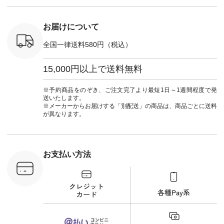
#パンツ #
ネンパナマクロス
暮らし #
ツ #よく
イージーテーパード
しむ #シ
 #テーパ
パンツ ¥7,590（税
フ #シン
 #限定カ
込） [ 注文番号：
#大人女子
お届けについて
荷 #15周
CSO-263P-31349 ]
マル #ブ
#夏コーデ
＜5～6枚目＞
ーマル #
全国一律送料580円（税込）
re #イスタイ
■&yarn ピンタック
#ワンピー
#natulan
ワンピース
葬祭 #Luu
ュラン
¥12,900（税込） [
ウナミウ 
15,000円以上で送料無料
ficial.
注文番号：MTO-
ルブランド #natu
263W-29752 ] ＜7～
#ナチ
8枚目＞ ■UNPLE ボ
#natulan_of
※予約商品をのぞき、ご注文完了より最短1日～1週間程度で発
ールカーゴイージー
送いたします。
パンツ ¥11,550（税
※メーカーからお届けする「別配送」の商品は、商品ごとに送料
込） [ 注文番号：
が異なります。
UNL-254P-18377 ]
＜9枚目＞ ■Lintu
Laulu 立体フラワー
刺繍ブラウス
¥8,800（税込） [ 注
お支払い方法
文番号：YCC-263T-
30689 ] ---------------
-------------- ▶️商品詳
細やお買い物は写真
のタグをタップ また
はプロフィール
（@natulan_official）
から 「ナチュラン」