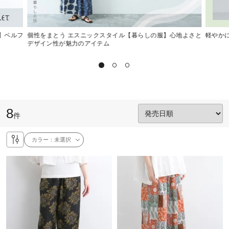
 】ベルフ
個性をまとう エスニックスタイル【暮らしの服】心地よさと
軽やか
デザイン性が魅力のアイテム
8
件
カラー：
未選択