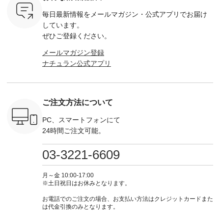
マメ ・レ
ている方も多いかと
イビー [ 注文番号：
264W-30707 ] -------
¥16,50
ルーベリー
思います🌿 今週は、
GRE-263T-30614 ] -
---------------------- ▶️
注文番号
毎日最新情報をメールマガジン・
公式アプリでお届け
----
暑さ本番のこれから
-------------------------
お買い物は写真のタ
262O-31095 
--------
にぴったりな 涼し気
--- ▶️ お買い物は写
グをタップ またはプ
弔両用】
しています。
-------------
なセットアップやワ
真のタグをタップ ま
ロフィール
ボタンフ
ぜひご登録ください。
っと
ンピース、ブラウス
たはプロフィール
（@natulan_official）
ース ¥18
ネンのよく
などが新登場！ そし
（@natulan_official）
からどうぞ 「ナチュ
込） [ 
メールマガジン登録
パンツ
て、大人気「よくば
からどうぞ 「ナチュ
ラン」で 注文番号や
KOA-252W
ナチュラン公式アプリ
込） [ 注
りパンツ」予約販売
ラン」で 注文番号や
商品名を検索してみ
■【慶弔
R-262P-
がスタートしていま
商品名を検索してみ
てくださいね。
な日のボ
す♪ お見逃しなく！
てくださいね。
#lifewear #fashion
インワ
 お買
-------------------------
#lifewear #fashion
#natulan #今日のコ
¥18,70
真のタグを
---- 今週のご紹介ア
#natulan #今日のコ
ーデ #コーディネー
注文番号
ご注文方法について
たはプロフ
イテム ----------------
ーデ #コーディネー
ト #ファッション #
252W-22369 ] -
ール
------------- ＜1枚目
ト #ファッション #
ナチュラル #日々の
--------------
_official）
右・2枚目＞ ■ista-
ナチュラル #日々の
暮らし #暮らしを楽
お買い物
PC、スマートフォンにて
チュ
ire もっと選べるリ
暮らし #暮らしを楽
しむ #シンプルライ
グをタップ
24時間ご注文可能。
注文番号や
ネンのよくばりパン
しむ #シンプルライ
フ #シンプルコーデ
ロフ
検索してみ
ツ ¥9,900（税込） [
フ #シンプルコーデ
#大人女子 #ワンピ
（@natulan
さいね。
注文番号：IIR-262P-
#大人女子 #カーデ
ース #デニム #デニ
からどうぞ 「ナ
03-3221-6609
 #fashion
29223 ] ＜1枚目左・
ィガン #羽織り #シ
ムワンピ #別注 #夏
ラン」で 
n #今日のコ
3～4枚目＞ ■so コ
アーカーデ #コット
コーデ #D*g*y #ディ
商品名を
ーディネー
ットンリネンパナマ
ン #夏の羽織 #夏コ
ージーワイ #natulan
てくだ
月～金 10:00-17:00
ッション #
クロス 2wayTライ
ーデ #andyarn #アン
#ナチュラン
#lifewear
※土日祝日はお休みとなります。
 #日々の
ンブラウス
ドヤーン #オリジナ
#natulan_official.
#natula
暮らしを楽
¥7,590（税込） [ 注
ルブランド #natulan
ーデ #コ
お電話でのご注文の場合、お支払い方法はクレジットカードまた
ンプルライ
文番号：CSO-263T-
#ナチュラン
ト #ファ
は代金引換のみとなります。
プルコーデ
31348 ] コットンリ
#natulan_official.
ナチュラル