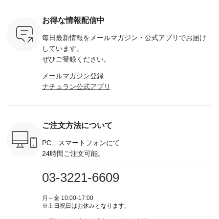
-263B-
ブルー ・ネイビー [
--------- ■【慶弔両
タータンチェックギ
フリルネ
注文番号：MTO-
用】ノーカラーフォ
ャザースカート
ーバー ¥1
ットヘアク
263W-29752 ] -------
ーマルジャケット
¥9,900（税込） ・レ
込） ・ホ
お得な情報配信中
,320（税
---------------------- ▶️
¥16,500（税込） [
ッド系 ・グリーン系
ラック 
settes ・
お買い物は写真のタ
注文番号：KOA-
[ 注文番号：MTO-
・オフ [
毎日最新情報をメールマガジン・
公式アプリでお届け
Chloe [ 注
グをタップ またはプ
262O-31095 ] ■【慶
263S-27183 ] --------
DLW-263T-3
EMW-
ロフィール
弔両用】大切な日の
--------------------- ▶️
-------------
しています。
] ■松尾
（@natulan_official）
ボタンフレアワンピ
お買い物は写真のタ
-- ▶️ お買い物は写真
ぜひご登録ください。
キャットハ
からどうぞ 「ナチュ
ース ¥18,700（税
グをタップ またはプ
のタグをタ
マグ ¥
ラン」で 注文番号や
込） [ 注文番号：
ロフィール
はプロ
メールマガジン登録
（税込） ・
商品名を検索してみ
KOA-252W-22368 ]
（@natulan_official）
（@natulan
ナチュラン公式アプリ
Noisettes
てくださいね。
■【慶弔両用】大切
からどうぞ 「ナチュ
からどうぞ 「ナ
・Chloe [
#lifewear #fashion
な日のボウタイAラ
ラン」で 注文番号や
ラン」で 
：EMW-
#natulan #今日のコ
インワンピース
商品名を検索してみ
商品名を
------
ーデ #コーディネー
¥18,700（税込） [
てくださいね。
てくだ
--------
ト #ファッション #
注文番号：KOA-
#lifewear #fashion
#lifewear
ご注文方法について
-----------
ナチュラル #日々の
252W-22369 ] -------
#natulan #今日のコ
#natula
がま口
暮らし #暮らしを楽
---------------------- ▶️
ーデ #コーディネー
ーデ #コ
ォレット
しむ #シンプルライ
お買い物は写真のタ
ト #ファッション #
ト #ファ
PC、スマートフォンにて
0（税込） ・
フ #シンプルコーデ
グをタップ またはプ
ナチュラル #日々の
ナチュラル
24時間ご注文可能。
 ・ブルー
#大人女子 #ワンピ
ロフィール
暮らし #暮らしを楽
暮らし #
・ミモザイ
ース #ピンタック #
（@natulan_official）
しむ #シンプルライ
しむ #シ
シルエット
涼やか素材 #夏ワン
からどうぞ 「ナチュ
フ #シンプルコーデ
フ #シン
03-3221-6609
 注文番号：
ピ #夏コーデ
ラン」で 注文番号や
#大人女子 #スカー
#大人女子 
-31607 ]
#andyarn #アンドヤ
商品名を検索してみ
ト #フレアスカート
シャツコー
ミニウォレ
ーン #オリジナルブ
てくださいね。
#チェック柄 #ター
ルシャツ 
月～金 10:00-17:00
790（税込）
ランド #natulan #ナ
#lifewear #fashion
タンチェック #秋色
シャツ #
※土日祝日はお休みとなります。
号：NCO-
チュラン
#natulan #今日のコ
#夏コーデ #Lintu
ャツコーデ