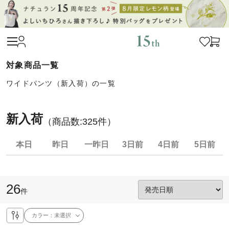
ワイドパンツ（新入荷）の一覧
新入荷
（商品数:
325
件）
本日
昨日
一昨日
3日前
4日前
5日前
26
件
カラー：
未選択