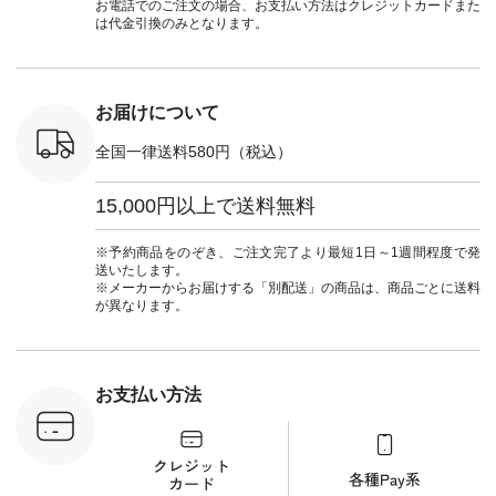
] ■ラテ
#natulan_official.
ーデ #コーディネー
Laulu #リントゥラウ
デ #HEAV
お電話でのご注文の場合、お支払い方法はクレジットカードまた
トート
ト #ファッション #
ル #オリジナルブラ
ブンリー #natulan #
は代金引換のみとなります。
0（税込） [
ナチュラル #日々の
ンド #natulan #ナチ
ナチ
：NCO-
暮らし #暮らしを楽
ュラン
#natulan_of
] ■キー
しむ #シンプルライ
#natulan_official.
,970（税
フ #シンプルコーデ
注文番号：
#大人女子 #フォー
お届けについて
00150 ] -
マル #ブラックフォ
------------
ーマル #ジャケット
全国一律送料580円（税込）
#ワンピース #冠婚
タップ ま
葬祭 #Luunamiu #ル
フィール
ウナミウ #オリジナ
15,000円以上で送料無料
_official）
ルブランド #natulan
チュ
#ナチュラン
注文番号や
#natulan_official.
※予約商品をのぞき、ご注文完了より最短1日～1週間程度で発
検索してみ
送いたします。
さいね。
※メーカーからお届けする「別配送」の商品は、商品ごとに送料
 #fashion
が異なります。
n #今日のコ
ーディネー
ッション #
 #日々の
暮らしを楽
お支払い方法
ンプルライ
プルコーデ
#猫 #猫グ
界猫の日 #
財布 #ポー