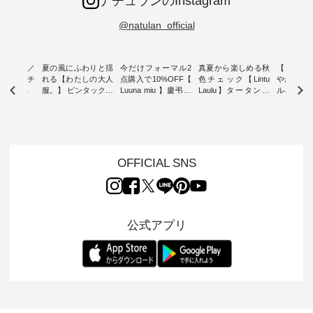
ナチュランのInstagram
@natulan_official
ミユキ／
夏の風にふわりと揺
今だけフォーマル2
真夏から楽しめる秋
【 HEAV
 】ねこモチ
れる【わたしの大人
点購入で10%OFF【
色チェック【Lintu
やかに華
雑貨 ・ 8
服。】 ピンタックワ
Luuna miu 】慶弔両
Laulu】タータンチ
ルネック
「世界猫の
ンピース ・ 軽やか
用ノーカラージャケ
ェックギャザースカ
ー ・ 天然素材を生
、 愛らし
なワンピーススタイ
ット ・ 身に纏うだ
ート ・ ゆったりと
かしたナ
チーフのア
ルを楽しめるのは、
けでほっとする着心
した着心地の大人の
タイル
。 ナチ
夏のおしゃれの醍醐
地を大切にした フォ
日常着を提案する、
「HEAV
も人気の
味。 今回ご紹介する
ーマル服のオリジナ
ナチュランオリジナ
ら、 新作
（松尾ミユ
のは 袖を通すだけで
ルブランド「 Luuna
ルブランド「 Lintu
ーが届きま
OFFICIAL SNS
」と
ちょっとひんやり、
miu 」から、 新たに
Laulu 」から、 季節
んのり透
co」から、
見た目にも涼し気な
フォーマルジャケッ
をまたいで穿けるチ
涼やかな生
るだけで気
ワンピース。 日常か
トが仲間入り。 ワン
ェックスカートが新
んわりと
 バッグや
ら夏休みのお出かけ
ピースとのバランス
登場。 真夏にうれし
をあしら
紹介しま
まで、 暑い夏にぴっ
を考え、 丈感やシル
い涼やかさと、 秋を
印象的。 
公式アプリ
たりの新作です。 モ
エット、着心地まで
先取りできる落ち着
装いに、 
-- 松尾ミユキ
デル身長：168cm --
丁寧に設計。 特別な
いた色合いを兼ね備
華やぎを
------------
-------------------------
日を心地よく過ごせ
えたアイテムを、 詳
る一枚です。 
-- &yarn --------------
る一着に仕上げまし
しくご紹介します。
身長：164cm ---
バッグ
--------------- ■ピン
た。 モデル身長：
モデル身長：164cm
-------------
（税込） ・
タックワンピース
164cm ----------------
-------------------------
HEAVENLY -
・Leo ・
¥12,900（税込） ・
------------- Luuna
---- Lintu Laulu -------
-------------
ella [ 注文
ホワイト ・スモーク
miu --------------------
---------------------- ■
ェックシ