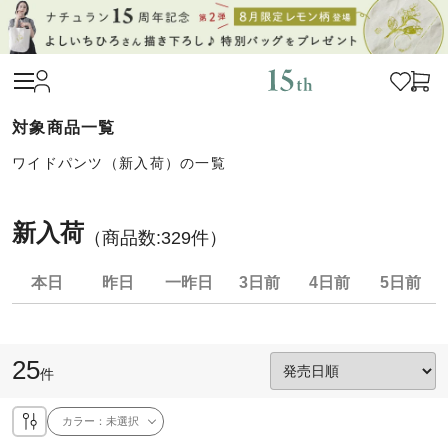
ワイドパンツ（新入荷）の一覧
新入荷
（商品数:
329
件）
本日
昨日
一昨日
3日前
4日前
5日前
25
件
カラー：
未選択