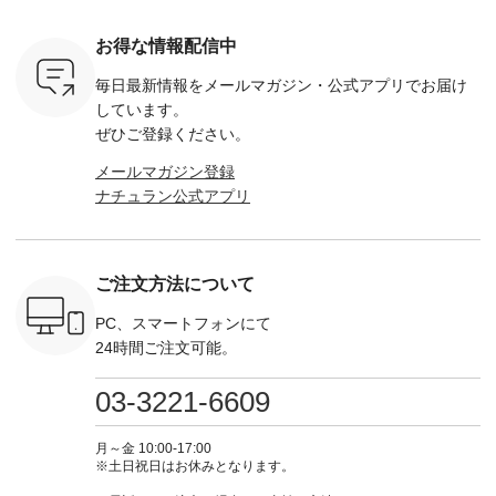
 旅行や帰
番号：EMW-263B-
¥9,680（税込） ・ネ
--------- ■【慶弔両
タータン
ャーなど楽
31376 ] ■松尾ミユ
イビー ・ブラック [
用】ノーカラーフォ
ャザー
を計画され
キ キャットヘアク
注文番号：DCO-
ーマルジャケット
¥9,900
お得な情報配信中
も多いかと
リップ ¥1,320（税
264W-30707 ] -------
¥16,500（税込） [
ッド系 ・
は、
込） ・Noisettes ・
---------------------- ▶️
注文番号：KOA-
[ 注文番
毎日最新情報をメールマガジン・
公式アプリでお届け
のこれから
Pepper ・Chloe [ 注
お買い物は写真のタ
262O-31095 ] ■【慶
263S-27183 ] --
な 涼し気
文番号：EMW-
グをタップ またはプ
弔両用】大切な日の
-------------
しています。
アップやワ
262A-31375 ] ■松尾
ロフィール
ボタンフレアワンピ
お買い物
ぜひご登録ください。
、ブラウス
ミユキ キャットハ
（@natulan_official）
ース ¥18,700（税
グをタップ
！ そし
ンドルマグ ¥
からどうぞ 「ナチュ
込） [ 注文番号：
ロフ
メールマガジン登録
気「よくば
¥1,650（税込） ・
ラン」で 注文番号や
KOA-252W-22368 ]
（@natulan
ナチュラン公式アプリ
」予約販売
Pumpkin ・Noisettes
商品名を検索してみ
■【慶弔両用】大切
からどうぞ 「ナ
トしていま
・Pepper ・Chloe [
てくださいね。
な日のボウタイAラ
ラン」で 
逃しなく！
注文番号：EMW-
#lifewear #fashion
インワンピース
商品名を
------------
262K-31378 ] --------
#natulan #今日のコ
¥18,700（税込） [
てくだ
---------------------
ーデ #コーディネー
注文番号：KOA-
#lifewear
ご注文方法について
----------
aoneco ---------------
ト #ファッション #
252W-22369 ] -------
#natula
枚目
-------------- ■がま口
ナチュラル #日々の
---------------------- ▶️
ーデ #コ
 ■ista-
ロングウォレット
暮らし #暮らしを楽
お買い物は写真のタ
ト #ファ
PC、スマートフォンにて
っと選べるリ
¥19,690（税込） ・
しむ #シンプルライ
グをタップ またはプ
ナチュラル
24時間ご注文可能。
くばりパン
グレージュ ・ブルー
フ #シンプルコーデ
ロフィール
暮らし #
0（税込） [
グリーン ・ミモザイ
#大人女子 #ワンピ
（@natulan_official）
しむ #シ
R-262P-
エロー ・シルエット
ース #デニム #デニ
からどうぞ 「ナチュ
フ #シン
03-3221-6609
ブルー [ 注文番号：
ムワンピ #別注 #夏
ラン」で 注文番号や
#大人女子
 ■so コ
NCO-262C-31607 ]
コーデ #D*g*y #ディ
商品名を検索してみ
ト #フレ
ネンパナマ
■がま口 ミニウォレ
ージーワイ #natulan
てくださいね。
#チェック
月～金 10:00-17:00
wayTライ
ット ¥9,790（税込）
#ナチュラン
#lifewear #fashion
タンチェッ
※土日祝日はお休みとなります。
ラウス
[ 注文番号：NCO-
#natulan_official.
#natulan #今日のコ
#夏コーデ 