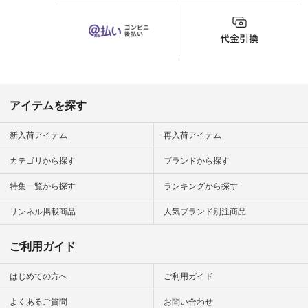
フィール
チ #マグカップ #猫
_official）
雑貨 #松尾ミユキ
チュラン」
#aoneco #アオネコ
にアクセス
#natulan #ナチュラ
番号や商品
ン #natulan_official.
してみてく
ar
#natulan #
デ #コー
 #ファッ
アイテムを探す
ナチュラル
ン #日々
#暮らしを
新入荷アイテム
再入荷アイテム
シンプルラ
ンプルコー
カテゴリから探す
ブランドから探す
女子 #夏コ
夏コーデ #
特集一覧から探す
ランキングから探す
#コーデ #
ネン
ficial.
リンネル掲載商品
人気ブランド別注商品
ご利用ガイド
はじめての方へ
ご利用ガイド
よくあるご質問
お問い合わせ