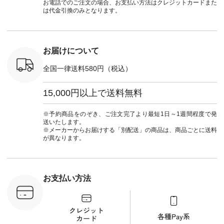
税込） [ 注
242C-08057 ] ■ラテ
ーデ #コーディネー
Laulu 
お電話でのご注文の場合、お支払い方法はクレジットカードまた
O-263T-
ィストート
ト #ファッション #
ル #オリ
は代金引換のみとなります。
¥12,980（税込） [
ナチュラル #日々の
ンド #natulan #ナチ
マクロス
注文番号：NCO-
暮らし #暮らしを楽
ュ
テーパード
262B-31610 ] ■キー
しむ #シンプルライ
#natulan_of
,590（税
カバー ¥2,970（税
フ #シンプルコーデ
注文番号：
込） [ 注文番号：
#大人女子 #フォー
お届けについて
-31349 ]
NCO-222C-00150 ] -
マル #ブラックフォ
6枚目＞
-------------------------
ーマル #ジャケット
全国一律送料580円（税込）
 ピンタック
--- ▶️ お買い物は写
#ワンピース #冠婚
ピース
真のタグをタップ ま
葬祭 #Luunamiu #ル
0（税込） [
たはプロフィール
ウナミウ #オリジナ
15,000円以上で送料無料
：MTO-
（@natulan_official）
ルブランド #natulan
] ＜7～
からどうぞ 「ナチュ
#ナチュラン
UNPLE ボ
ラン」で 注文番号や
#natulan_official.
※予約商品をのぞき、ご注文完了より最短1日～1週間程度で発
ゴイージー
商品名を検索してみ
送いたします。
1,550（税
てくださいね。
※メーカーからお届けする「別配送」の商品は、商品ごとに送料
注文番号：
#lifewear #fashion
が異なります。
-18377 ]
#natulan #今日のコ
■Lintu
ーデ #コーディネー
立体フラワー
ト #ファッション #
ラウス
ナチュラル #日々の
税込） [ 注
暮らし #暮らしを楽
お支払い方法
C-263T-
しむ #シンプルライ
フ #シンプルコーデ
商品詳
#大人女子 #猫 #猫グ
い物は写真
ッズ #世界猫の日 #
ップ また
バッグ #財布 #ポー