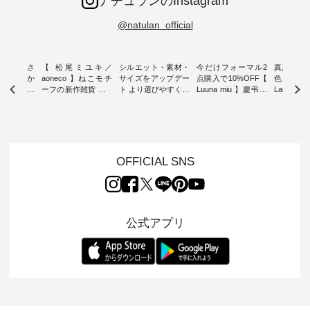
ナチュランのInstagram
@natulan_official
新着をおさ
【 松尾ミユキ／
シルエット・素材・
今だけフォーマル2
真夏から
チュランか
aoneco 】ねこモチ
サイズをアップデー
点購入で10%OFF【
色チェック
したアイテ
ーフの新作雑貨 ・ 8
ト より選びやすく【
Luuna miu 】慶弔両
Laulu
タッフが気
月8日の「世界猫の
D*g*y 】別注リブデ
用ノーカラージャケ
ェックギ
のをピック
日」を前に、 愛らし
ニムワンピース ・
ット ・ 身に纏うだ
ート ・ ゆったりと
s
いネコモチーフのア
心地よく着られるデ
けでほっとする着心
した着心
s NEW
イテムを特集。 ナチ
イリーウェアが人気
地を大切にした フォ
日常着を
L ] //
ュランでも人気の
の 「D*g*y」 より、
ーマル服のオリジナ
ナチュラ
7/26 -
「m.m（松尾ミユ
毎年大人気のナチュ
ルブランド「 Luuna
ルブランド「
OFFICIAL SNS
/ ✨✨ナ
キ）」と
ラン別注 リブデニム
miu 」から、 新たに
Laulu 
5周年記念
「aoneco」から、
ワンピースが登場。
フォーマルジャケッ
をまたい
月より、
持っているだけで気
シルエットや素材を
トが仲間入り。 ワン
ェックス
円（税込）以
分が上がる バッグや
見直し、 さらに魅力
ピースとのバランス
登場。 真夏にうれし
いただいた
雑貨をご紹介しま
的になったアイテム
を考え、 丈感やシル
い涼やかさ
公式アプリ
人気イラス
す。 -------------------
を 詳しくご紹介いた
エット、着心地まで
先取りで
ー、よしい
---------- 松尾ミユキ
します。 モデル身
丁寧に設計。 特別な
いた色合
ろさん
-------------------------
長：164cm / 着用サ
日を心地よく過ごせ
えたアイテ
ochop2）
---- ■松尾ミユキ
イズ：PLUS ---------
る一着に仕上げまし
しくご紹
し 【第2
シアーバッグ
--------------------
た。 モデル身長：
モデル身長
ン柄コット
¥3,080（税込） ・
D*g*y -----------------
164cm ----------------
-------------
をプレゼン
Momo ・Leo ・
------------ ■リブ使い
------------- Luuna
---- Lintu L
にな
Maron ・Stella [ 注文
デニムワンピース
miu --------------------
-------------