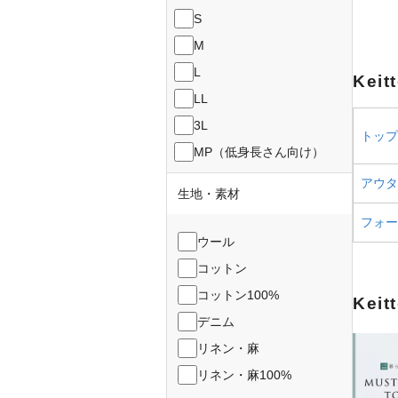
S
M
L
Kei
LL
3L
トップス
MP（低身長さん向け）
アウター
生地・素材
フォーマ
ウール
コットン
コットン100%
Kei
デニム
リネン・麻
リネン・麻100%