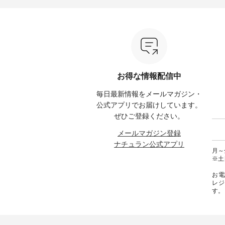
イト ・
----------- ▼夏空に映える主役ブ
----- ■ボールカーゴイージーパン
---------
 [ 注
ラウス【8選】 ---------------------
ツ ¥11,550（税込） ・カーキ ・
-----------
---
-------- ■ Lintu Laulu 立体フラワ
ブラック ・ベージュ [ 注文番
ネンパ
ー刺繍ブラウス ¥8,800（税込）
号：UNL-254P-18377 ] -----------
ンブラウ
たはプ
[ 注文番号：YCC-263T-30689 ] -
------------------ ▶️ お買い物は写
レー 
cial）
---------------------------- ■ &yarn
真のタグをタップ またはプロフ
ュラル
シアーリネンバンドカラーブラ
ィール（@natulan_official）から
号：CSO-2
てみて
ウス ¥9,900（税込） [ 注文番
どうぞ 「ナチュラン」で 注文番
ンリネ
号：MSW-263T-29751 ] ----------
号や商品名を検索してみてくだ
ーテーパ
お得な情報配信中
 #コーデ
------------------- ■ D*g*y シャー
さいね。 #lifewear #fashion
込） 
#ナチュ
リングフロントフリルプルオー
#natulan #今日のコーデ #コーデ
ク ・
毎日最新情報をメールマガジン・
らしを楽
バーブラウス ¥6,490（税込） [
ィネート #ファッション #ナチュ
注文番号：
シンプル
注文番号：DCC-263T-30535 ] ---
ラル #日々の暮らし #暮らしを楽
-----------
公式アプリでお届けしています。
ース #
-------------------------- ■ AUG リ
しむ #シンプルライフ #シンプル
物は写
ぜひご登録ください。
#夏ワン
ネン袖レースブラウス
コーデ #大人女子 #パンツコーデ
プ
 #アンド
¥10,780（税込） [ 注文番号：
#カーゴパンツ #カーゴパンツコ
（@nat
メールマガジン登録
ランド
AUG-263T-28166 ] ----------------
ーデ #夏コーデ #UNPLE #アンプ
「ナチ
ナチュラン公式アプリ
ュラン
------------- ■ LUPILIEN by
ル #natulan #ナチュラン
品名を
月～金
natulan 涼やかリネンの風通るブ
#natulan_official.
ね。 #lifewear #fashion #natulan
※土
ラウス ¥7,590（税込） [ 注文番
#今日
号：ENV-263T-30613 ] ------------
#ファ
お電
----------------- ■ so コットンリネ
日々の
レジ
ンパナマクロス 2wayTライン
シンプ
す。
ブラウス ¥¥7,590（税込） [ 注文
デ #大
番号：CSO-263T-31348 ] --------
#コッ
--------------------- ■ &yarn ギンガ
#パマ
ムチェックチビ襟ブラウス
コーデ 
¥8,910（税込） [ 注文番号：
#na