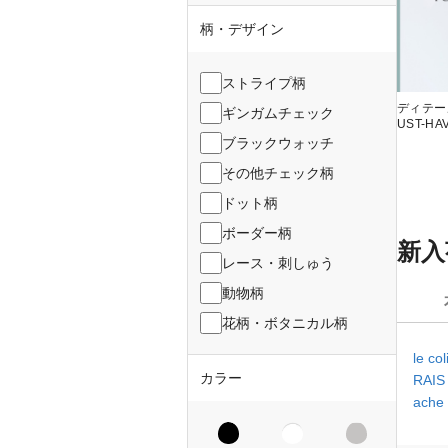
柄・デザイン
ストライプ柄
ディテー
ギンガムチェック
UST-HA
ブラックウォッチ
その他チェック柄
ドット柄
ボーダー柄
新入
レース・刺しゅう
動物柄
花柄・ボタニカル柄
le co
カラー
RAI
ache