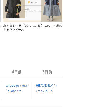
ら
心が弾む一枚【暮らしの服】ふわりと着映
【暮らしの服】繊細な表情が魅
えるワンピース
アイテム
4日前
5日前
andeotte
/
m.n
HEAVENLY
/
n
/
zucchero
ume
/
KILKI