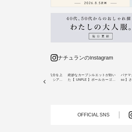
ナチュランのInstagram
【わた
猛暑日が続く毎日に、気分を上
絶妙なカーブシルエットが効い
パナマ
クワン
げてくれるブラウスを。 シアー
た【 UNPLE 】ボールカーゴイ
so 
素材、レースやフリルなど、 ト
ージーパンツ ・ ありそうでなか
・ 毎日の“とっても”になれる、
夏のお
レンドを抑えた季節のおすすめ
ったシンプルな服を提案する「
スタン
ブラウスをピックアップ！ リネ
UNPLE 」より、 軽やかなはき
「so（エ
ょっと
ンやコットンなど快適な天然素
心地ときれいなシルエットを両
独特の
し気な
材も豊富で、 次の夏まで長く楽
立した、 ボールカーゴイージー
持つ 
しみたくなるアイテムが揃って
パンツのご紹介。 ハリのあるコ
2wa
ぴった
います。 ぜひ、この夏のコーデ
ットン素材が立体的なフォルム
ードパ
OFFICIAL SNS
の参考に♪ ---------------------
を描く、 カジュアルながらも大
ットン
7/31（金）昼12時まで 【期間限
人らしいアイテムです。 モデル
ざわり
---- ■
定】で トップス◆送料無料◆ク
身長：165cm -----------------------
よく、
ース
ーポンもプレゼント中♪ ----------
------ UNPLE ------------------------
も楽し