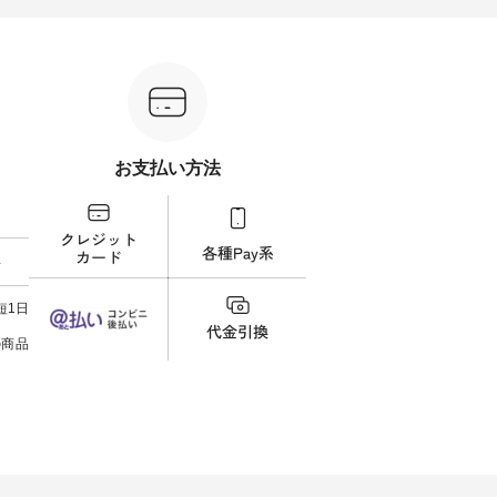
催中⏰／
せた、 全6セットを展開しま
す。 2026年8月1日（土）0:00よ
込） 
テムを合
す。 販売は8月10日までの期間
り、 12,000円（税込）以上ご購
文番号：IS
ただくと
限定です。 ぜひお早めにご覧く
入いただいたお客様へもれなく
-----------
ーポンを
ださい。 モデル身長：
プレゼント。 ※ 数量限定のた
写真の
＝＝＝＝
160cm/164cm ----------------------
め、なくなり次第終了となりま
フィール（
------- &yarn ------------------------
す。 この機会に、ぜひお買い物
らどうぞ 「ナチュラン
ム ■
----- ■【迷わず決まる】ボーダー
をお楽しみください。 ------------
番号
よくばり
T×サロペットセット
----------------- ▶️ お買い物は写真
ださいね。 #life
 ・モモ
¥19,161（税込） ＜8月10日
のタグをタップ またはプロフィ
#nat
お支払い方法
 注文番
AM9:59まで上記【10％OFF】タ
ール（@natulan_official）からど
ィネー
イムセール価格＞ ・ブルー×ナ
うぞ 「ナチュラン」で 注文番号
ラル 
：koishi
チュラル ・ピンク×ナチュラル
や商品名を検索してみてくださ
しむ 
・ブラック×ナチュラル ・ブル
いね。 #lifewear #fashion
コーデ
ネンで軽
ー×ブラック ・ピンク×ブラック
#natulan #今日のコーデ #コーデ
ン #
料
しいで
・ブラック×ブラック [ 注文番
ィネート #ファッション #ナチュ
#夏コー
たら涼し
号：MTO-263J-31965 ] -----------
ラル #日々の暮らし #暮らしを楽
ィロウ #natulan #
×ピンク
------------------ ▶️ お買い物は写
しむ #シンプルライフ #シンプル
#natula
短1日
ったの
真のタグをタップ またはプロフ
コーデ #大人女子 #15周年 #ノベ
をシアー
ィール（@natulan_official）から
ルティ #コットンバッグ #よしい
の商品
合わせて
どうぞ 「ナチュラン」で 注文番
ちひろ #イラストレーター #コラ
号や商品名を検索してみてくだ
ボ #natulan #ナチュラン
150cm
さいね。 #lifewear #fashion
#natulan_official.
エストが
#natulan #今日のコーデ #コーデ
っている
ィネート #ファッション #ナチュ
とができ
ラル #日々の暮らし #暮らしを楽
っと暗い
しむ #シンプルライフ #シンプル
明るい色
コーデ #大人女子 #サロペットコ
ぎないよ
ーデ #ボーダーコーデ #サロペッ