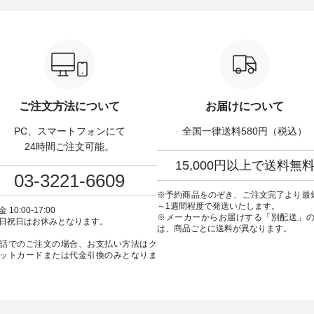
-------------------- so -------
------------- ■チェックシャーリン
いリネン服ウィーク開
----------- ■コットンリ
グフリルネックプルオーバー
対象のリネン100％アイ
ナマクロス 2wayTライ
¥12,650（税込） ・ホワイト×ブ
計5,000円以上ご購入い
ス ¥7,590（税込） ・グ
ラック ・ネイビー ・オフ [ 注文
使える【送料無料】ク
・タータンチェック ・ナチ
番号：DLW-263T-30714 ] --------
プレゼント中◎ ＝＝＝
 ・チャコール [ 注文番
--------------------- ▶️ お買い物は
＝＝＝＝ ▼今週の「スタッフコ
63T-31348 ] ■コット
写真のタグをタップ またはプロ
ーディネート」着用アイテ
ンパナマクロス イージ
フィール（@natulan_official）か
もっと選べるリネンの
ードパンツ ¥7,590（税
らどうぞ 「ナチュラン」で 注文
パンツ ¥9,900（税込）
ご注文方法について
お届けについて
・グレー ・タータンチェッ
番号や商品名を検索してみてく
・コーヒー ・クロマメ [
ナチュラル ・チャコール [
ださいね。 #lifewear #fashion
号：IIR-262P-29223 ] -------------
PC、スマートフォンにて
全国一律送料580円（税込）
CSO-263P-31349 ] --
#natulan #今日のコーデ #コーデ
---------------- ①スタッフ
---------------- ▶️ お買い
ィネート #ファッション #ナチュ
/ 身長155cm ▼スタッフコメン
24時間ご注文可能。
真のタグをタップ または
ラル #日々の暮らし #暮らしを楽
ト 上ほどよい厚みのリ
15,000円以上で送料無
ロフィール
しむ #シンプルライフ #シンプル
いのに透けないのは嬉
03-3221-6609
ulan_official）からどうぞ
コーデ #大人女子 #シャツ #シャ
す。 暑い夏もこれだっ
ュラン」で 注文番号や商
ツコーデ #フリルシャツ #チェッ
く過ごせますね♪ ピンク
※予約商品をのぞき、ご注文完了より最
検索してみてください
クシャツ #チェックシャツコー
の組み合わせにしたか
～1週間程度で発送いたします。
 10:00-17:00
デ #夏コーデ #HEAVENLY #ヘブ
で、 ピンクのボーダー
※メーカーからお届けする「別配送」
日祝日はお休みとなります。
のコーデ #コーディネート
ンリー #natulan #ナチュラン
ブラウスのインナーに
は、商品ごとに送料が異なります。
ッション #ナチュラル #
#natulan_official.
みました。 --------------------------
話でのご注文の場合、お支払い方法はク
暮らし #暮らしを楽しむ #
--- ②スタッフ：sk / 身長
ットカードまたは代金引換のみとなりま
ルライフ #シンプルコー
▼スタッフコメント ウ
人女子 #ブラウス #パンツ
ゴムでしっかりと留ま
トンリネン #パマナクロス
ので、 安心してはくこ
ナ織り #セットアップ #涼
ます♪ ボトムスがちょ
#夏コーデ #so #エスオー
色味なのでトップスは
tulan #ナチュラン
を。 シンプルになりす