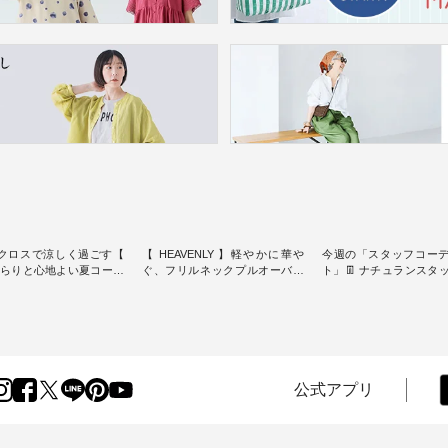
クロスで涼しく過ごす【
【 HEAVENLY 】軽やかに華や
今週の「スタッフコー
】さらりと心地よい夏コーデ
ぐ、フリルネックプルオーバー
ト」👖 ナチュランスタッフのリ
・ 天然素材を生かしたナチュラ
アルなコーディネート
ダードな服を提案する
ルスタイルで人気の
します♪ 今回は、8/1に再入荷
スオー）」。 今回は、
「HEAVENLY」から、 新作プル
し、 すでに残りわずか
凹凸と軽やかな風合いを
オーバーが届きました。 ほんの
いる大人気の ナチュラン
パナマ織で仕立てた、
り透け感のある涼やかな生地
記念アイテム 「もっと
yブラウスとイージーテーパ
に、 ふんわりとしたフリルをあ
ネンのよくばりパンツ」
ンツをご紹介します。 コ
しらった襟元が印象的。 シンプ
ッフが着用してみました🌿 
公式アプリ
リネンのさらりとした肌
ルな装いに、 さりげない華やぎ
ごとのサイズ感や着用
で、 汗ばむ季節にも心地
を添えてくれる一枚です。 モデ
ぜひ参考にしてみてく
 単品でもセットアップで
ル身長：164cm --------------------
ね。 ＝＝＝＝＝＝＝＝＝＝＝
める2つのアイテムです。
--------- HEAVENLY ----------------
8/10（月）AM9:59まで