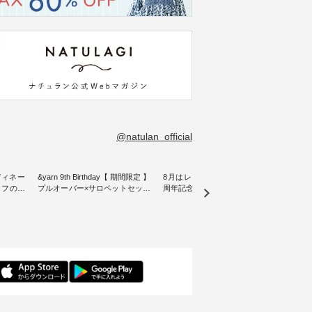
@natulan_official
ディネー
&yarn 9th Birthday【 期間限定 】
8月はレモン柄！ ナチュラン15
リネン
プルオーバー×サロペットセット
周年記念ノベルティバッグ【第2
blue
をご紹介
・ ナチュランオリジナルブラン
弾】 ８月プレゼント用デザイン
ックベスト ・
ド「&yarn」は、 おかげさまで9
が新登場♪ よしいちひろさん描
こだわ
となって
周年を迎えました。 「サロペッ
き下ろし オリジナルコットンバ
にした
15周年
トを着てみたいけれど、 合わせ
ッグをプレゼント！ ・ 日頃の感
wil
選べるリ
るインナーが難しい」というお
謝の気持ちを込めて ナチュラン
きました。 夏の
 をスタ
客様の声にお応えして、 人気の
15周年を記念した限定バッグを
加えた
身長
リネンサロペットとボーダープ
ご用意しました。 人気イラスト
る一枚
感など、
ルオーバーをセットでご用意。
レーター、よしいちひろさん
デル身長：160cm
ださい
ナチュラルとブラックのサロペ
（@chocochop2）による 描き下
--------
ットに、 ブルー・ピンク・ブラ
ろしイラストをプリントした ナ
-------------
 ＼涼し
ックのプルオーバーを組み合わ
チュランだけの特別なバッグで
イドボ