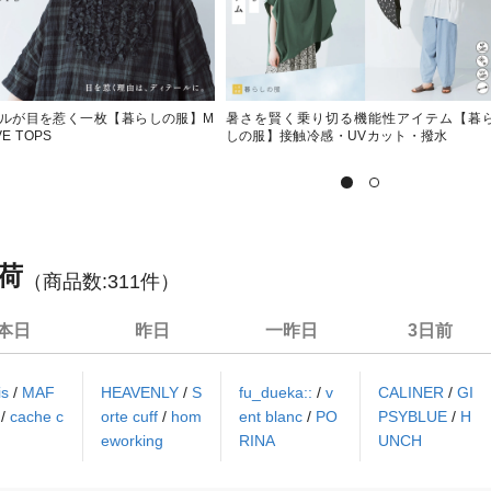
ルが目を惹く一枚【暮らしの服】M
暑さを賢く乗り切る機能性アイテム【暮
VE TOPS
しの服】接触冷感・UVカット・撥水
荷
（商品数:
311
件）
本日
昨日
一昨日
3日前
lis
/
MAF
HEAVENLY
/
S
fu_dueka::
/
v
CALINER
/
GI
S
/
cache c
orte cuff
/
hom
ent blanc
/
PO
PSYBLUE
/
H
eworking
RINA
UNCH